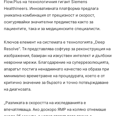
Flow.Plus на технологичния гигант Siemens
Healthineers. Инновативната платформа предлага
уникална комбинация от прецизност и скорост,
осигурявайки значителни предимства както за
пациентите, така и за медицинските специалисти.
Ключов елемент на системата е технологията „Deep
Resolve“. Тя представлява софтуер за реконструкция на
изображения, базиран на изкуствен интелект и дълбоки
невронни мрежи. Благодарение на суперрезолюцията,
апаратът постига ненадминато качество на образа при
минимално времетраене на процедурата, което е от
критично значение за бързото и точно потвърждаване
на диагнозата.
„Разликата в скоростта на изследванията е
впечатляваща. Ако доскоро ЯМР на коляно отнемаше