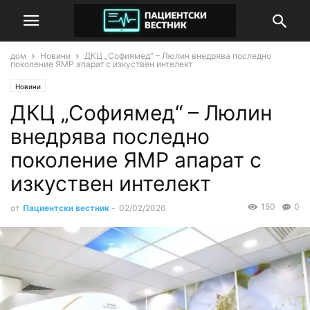
дом
Новини
ДКЦ „Софиямед“ – Люлин внедрява последно
поколение ЯМР апарат с изкуствен интелект
Новини
ДКЦ „Софиямед“ – Люлин
внедрява последно
поколение ЯМР апарат с
изкуствен интелект
150
0
от
Пациентски вестник
-
02/02/2026