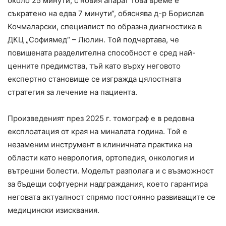
около 25 минути, с новия апарат това време е
съкратено на едва 7 минути“, обяснява д-р Борислав
Кочмаларски, специалист по образна диагностика в
ДКЦ „Софиямед“ – Люлин. Той подчертава, че
повишената разделителна способност е сред най-
ценните предимства, тъй като върху неговото
експертно становище се изгражда цялостната
стратегия за лечение на пациента.
Произведеният през 2025 г. томограф е в редовна
експлоатация от края на миналата година. Той е
незаменим инструмент в клиничната практика на
области като неврология, ортопедия, онкология и
вътрешни болести. Моделът разполага и с възможност
за бъдещи софтуерни надграждания, което гарантира
неговата актуалност спрямо постоянно развиващите се
медицински изисквания.