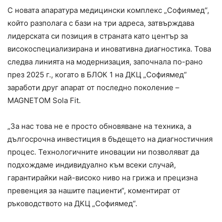
С новата апаратура медицински комплекс „Софиямед“,
който разполага с бази на три адреса, затвърждава
лидерската си позиция в страната като център за
високоспециализирана и иновативна диагностика. Това
следва линията на модернизация, започнала по-рано
през 2025 г., когато в БЛОК 1 на ДКЦ „Софиямед“
заработи друг апарат от последно поколение –
MAGNETOM Sola Fit.
„За нас това не е просто обновяване на техника, а
дългосрочна инвестиция в бъдещето на диагностичния
процес. Технологичните иновации ни позволяват да
подхождаме индивидуално към всеки случай,
гарантирайки най-високо ниво на грижа и прецизна
превенция за нашите пациенти“, коментират от
ръководството на ДКЦ „Софиямед“.