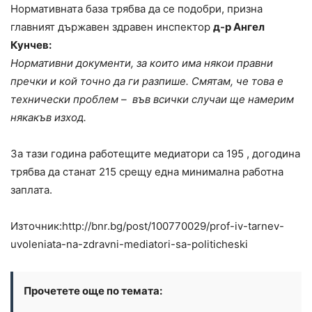
Нормативната база трябва да се подобри, призна
главният държавен здравен инспектор
д-р Ангел
Кунчев:
Нормативни документи, за които има някои правни
пречки и кой точно да ги разпише. Смятам, че това е
технически проблем – във всички случаи ще намерим
някакъв изход.
За тази година работещите медиатори са 195 , догодина
трябва да станат 215 срещу една минимална работна
заплата.
Източник:http://bnr.bg/post/100770029/prof-iv-tarnev-
uvoleniata-na-zdravni-mediatori-sa-politicheski
Прочетете още по темата: