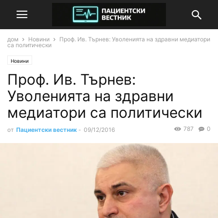
дом
Новини
Проф. Ив. Търнев: Уволенията на здравни медиатори
са политически
Новини
Проф. Ив. Търнев:
Уволенията на здравни
медиатори са политически
787
0
от
Пациентски вестник
-
09/12/2016