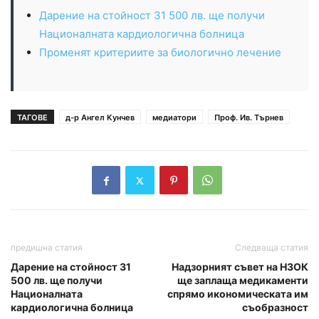
Дарение на стойност 31 500 лв. ще получи
Националната кардиологична болница
Променят критериите за биологично лечение
ТАГОВЕ
д-р Ангел Кунчев
медиатори
Проф. Ив. Търнев
предишна статия
Следваща статия
Дарение на стойност 31
Надзорният съвет на НЗОК
500 лв. ще получи
ще заплаща медикаменти
Националната
спрямо икономическата им
кардиологична болница
съобразност