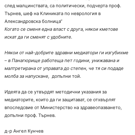
след малцинствата, са политически, подчерта проф.
Търнев, шеф на Клиниката по неврология в
Александровска болница“
Когато се сменя една власт с друга, някои кметове
искат да ги сменят с удобните.
Някои от най-добрите здравни медиатори ги изгубихме
– в Панагюрище работеща пет години, унижавана и
малтретирана от управата до степен, че тя си подаде
молба за напускане,
допълни той.
Идеята да се утвърдят методични указания за
медиаторите, които да ги защитават, се отхвърлят
впоследсвие от Министерство на здравеопазването,
допълни проф. Търнев.
д-р Ангел Кунчев