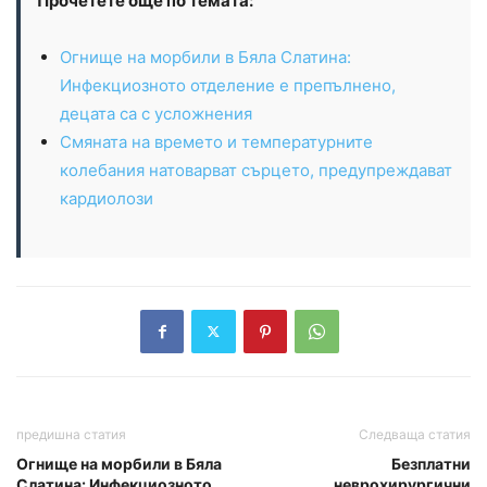
Прочетете още по темата:
Огнище на морбили в Бяла Слатина:
Инфекциозното отделение е препълнено,
децата са с усложнения
Смяната на времето и температурните
колебания натоварват сърцето, предупреждават
кардиолози
предишна статия
Следваща статия
Огнище на морбили в Бяла
Безплатни
Слатина: Инфекциозното
неврохирургични