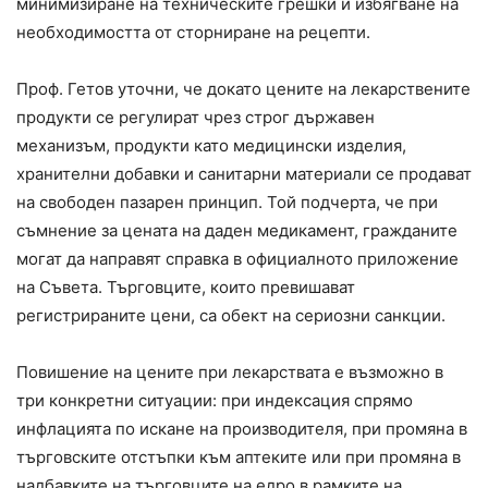
минимизиране на техническите грешки и избягване на
необходимостта от сторниране на рецепти.
Проф. Гетов уточни, че докато цените на лекарствените
продукти се регулират чрез строг държавен
механизъм, продукти като медицински изделия,
хранителни добавки и санитарни материали се продават
на свободен пазарен принцип. Той подчерта, че при
съмнение за цената на даден медикамент, гражданите
могат да направят справка в официалното приложение
на Съвета. Търговците, които превишават
регистрираните цени, са обект на сериозни санкции.
Повишение на цените при лекарствата е възможно в
три конкретни ситуации: при индексация спрямо
инфлацията по искане на производителя, при промяна в
търговските отстъпки към аптеките или при промяна в
надбавките на търговците на едро в рамките на