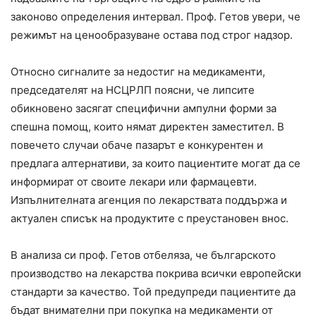
законово определения интервал. Проф. Гетов увери, че
режимът на ценообразуване остава под строг надзор.
Относно сигналите за недостиг на медикаменти,
председателят на НСЦРЛП поясни, че липсите
обикновено засягат специфични ампулни форми за
спешна помощ, които нямат директен заместител. В
повечето случаи обаче пазарът е конкурентен и
предлага алтернативи, за които пациентите могат да се
информират от своите лекари или фармацевти.
Изпълнителната агенция по лекарствата поддържа и
актуален списък на продуктите с преустановен внос.
В анализа си проф. Гетов отбеляза, че българското
производство на лекарства покрива всички европейски
стандарти за качество. Той предупреди пациентите да
бъдат внимателни при покупка на медикаменти от