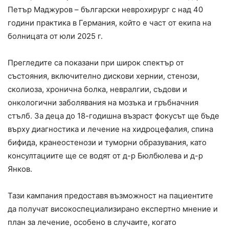
Петър Маджуров – български неврохирург с над 40
години практика в Германия, който е част от екипа на
болницата от юли 2025 г.
Прегледите са показани при широк спектър от
състояния, включително дискови хернии, стенози,
сколиоза, хронична болка, невралгии, съдови и
онкологични заболявания на мозъка и гръбначния
стълб. За деца до 18-годишна възраст фокусът ще бъде
върху диагностика и лечение на хидроцефалия, спина
бифида, кранеостенози и туморни образувания, като
консултациите ще се водят от д-р Бюлбюлева и д-р
Янков.
Тази кампания предоставя възможност на пациентите
да получат високоспециализирано експертно мнение и
план за лечение, особено в случаите, когато