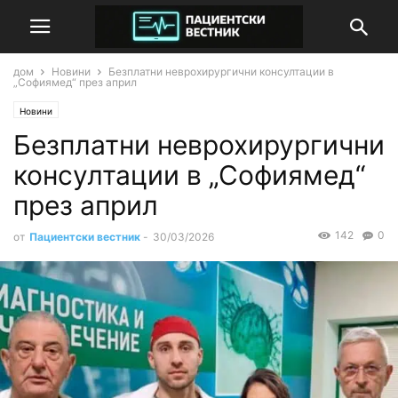
дом
Новини
Безплатни неврохирургични консултации в
„Софиямед“ през април
Новини
Безплатни неврохирургични
консултации в „Софиямед“
през април
142
0
от
Пациентски вестник
-
30/03/2026