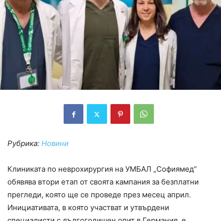
Рубрика:
Новини
Клиниката по неврохирургия на УМБАЛ „Софиямед“
обявява втори етап от своята кампания за безплатни
прегледи, която ще се проведе през месец април.
Инициативата, в която участват и утвърдени
специалисти с дългогодишен опит в Германия, е