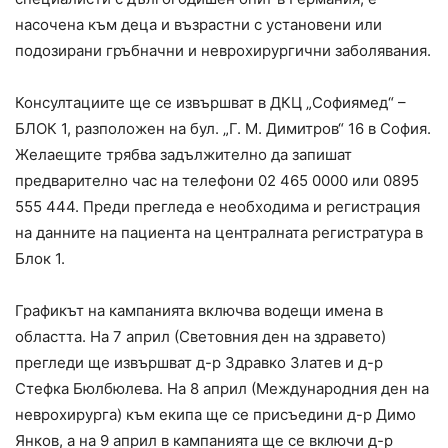
насочена към деца и възрастни с установени или
подозирани гръбначни и неврохирургични заболявания.
Консултациите ще се извършват в ДКЦ „Софиямед“ –
БЛОК 1, разположен на бул. „Г. М. Димитров“ 16 в София.
Желаещите трябва задължително да запишат
предварително час на телефони 02 465 0000 или 0895
555 444. Преди прегледа е необходима и регистрация
на данните на пациента на централната регистратура в
Блок 1.
Графикът на кампанията включва водещи имена в
областта. На 7 април (Световния ден на здравето)
прегледи ще извършват д-р Здравко Златев и д-р
Стефка Бюлбюлева. На 8 април (Международния ден на
неврохирурга) към екипа ще се присъедини д-р Димо
Янков, а на 9 април в кампанията ще се включи д-р