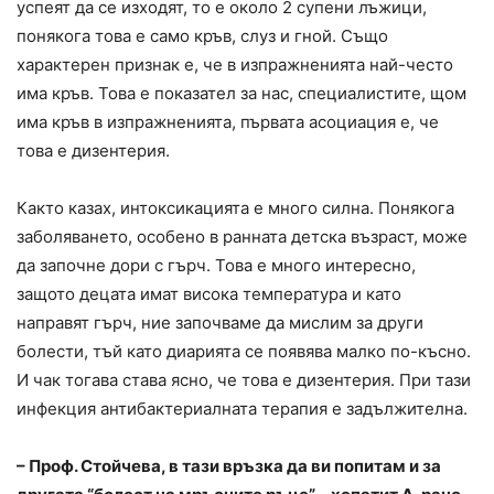
успеят да се изходят, то е около 2 супени лъжици,
понякога това е само кръв, слуз и гной. Също
характерен признак е, че в изпражненията най-често
има кръв. Това е показател за нас, специалистите, щом
има кръв в изпражненията, първата асоциация е, че
това е дизентерия.
Както казах, интоксикацията е много силна. Понякога
заболяването, особено в ранната детска възраст, може
да започне дори с гърч. Това е много интересно,
защото децата имат висока температура и като
направят гърч, ние започваме да мислим за други
болести, тъй като диарията се появява малко по-късно.
И чак тогава става ясно, че това е дизентерия. При тази
инфекция антибактериалната терапия е задължителна.
– Проф. Стойчева, в тази връзка да ви попитам и за