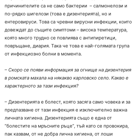
причинителите са не само бактерии – салмонелози и
по-рядко шигелози (това е дизентерията), но и
ентеровируси. Това са чревни вирусни инфекции, които
довеждат до същите симптоми – висока температура,
която много трудно се повлиява с антипиретици,
повръщане, диария. Така че това е най-голямата група
от инфекциозно болни в момента.
– Скоро се появи информация за огнище на дизентерия
в ромската махала на някакво карловско село. Какво е
характерното за тази инфекция?
– Дизентерията е болест, която засяга само човека и за
предпазване от тази инфекция е изключително важна
личната хигиена. Дизентерията също е една от
“болестите на мръсните ръце”, тъй като се провокира,
пак казвам, от не добра лична хигиена, от лоши