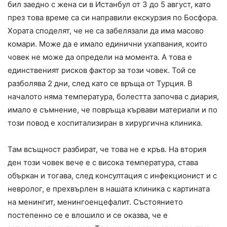
бил заедно с жена си в Истанбул от 3 до 5 август, като
през това време са си направили екскурзия по Босфора.
Хората споделят, че не са забелязали да има масово
комари. Може да е имало единични ухапвания, които
човек не може да определи на момента. А това е
единственият рисков фактор за този човек. Той се
разболява 2 дни, след като се връща от Турция. В
началото няма температура, болестта започва с диария,
имало е съмнение, че повръща кървави материали и по
този повод е хоспитализиран в хирургична клиника.
Там всъщност разбират, че това не е кръв. На втория
ден този човек вече е с висока температура, става
объркан и тогава, след консултация с инфекционист и с
невролог, е прехвърлен в нашата клиника с картината
на менингит, менингоенцефалит. Състоянието
постепенно се е влошило и се оказва, че е