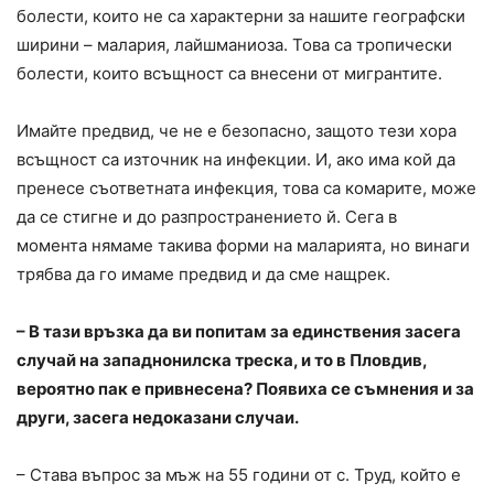
болести, които не са характерни за нашите географски
ширини – малария, лайшманиоза. Това са тропически
болести, които всъщност са внесени от мигрантите.
Имайте предвид, че не е безопасно, защото тези хора
всъщност са източник на инфекции. И, ако има кой да
пренесе съответната инфекция, това са комарите, може
да се стигне и до разпространението й. Сега в
момента нямаме такива форми на маларията, но винаги
трябва да го имаме предвид и да сме нащрек.
– В тази връзка да ви попитам за единствения засега
случай на западнонилска треска, и то в Пловдив,
вероятно пак е привнесена? Появиха се съмнения и за
други, засега недоказани случаи.
– Става въпрос за мъж на 55 години от с. Труд, който е