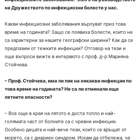
на Дружеството по инфекциозни болести у нас.
Какви инфекциозни заболявания върлуват през това
време на годината? Защо се появиха болести, които не
са характерни за нашите географски ширини? Как да се
предпазим от тежките инфекции? Отговор на тези и
още въпроси вижте в интервюто с проф. д-р Марияна
Стойчева.
– Проф. Стойчева, има ли пик на някакви инфекции по
това време на годината? Не са ли отминали още
летните опасности?
– Все още в края на лятото е доста топло и най-
голямата част от болните са с чревни инфекции.
Особено децата и най-вече тези, които се връщат от
морето, са с диариен синдром. Искам да отбележа, че