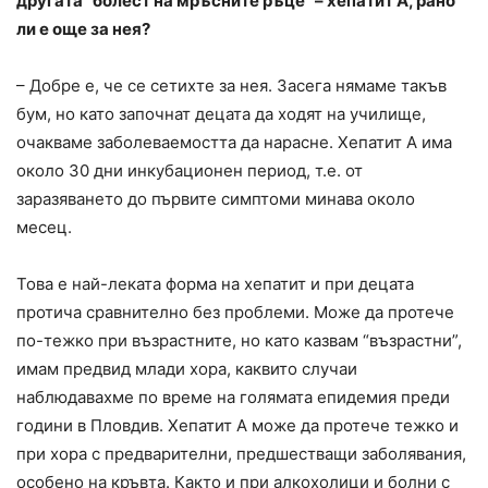
другата “болест на мръсните ръце” – хепатит А, рано
ли е още за нея?
– Добре е, че се сетихте за нея. Засега нямаме такъв
бум, но като започнат децата да ходят на училище,
очакваме заболеваемостта да нарасне. Хепатит А има
около 30 дни инкубационен период, т.е. от
заразяването до първите симптоми минава около
месец.
Това е най-леката форма на хепатит и при децата
протича сравнително без проблеми. Може да протече
по-тежко при възрастните, но като казвам “възрастни”,
имам предвид млади хора, каквито случаи
наблюдавахме по време на голямата епидемия преди
години в Пловдив. Хепатит А може да протече тежко и
при хора с предварителни, предшестващи заболявания,
особено на кръвта. Както и при алкохолици и болни с