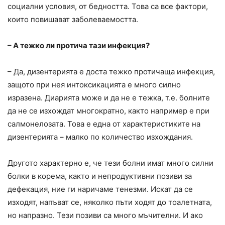
социални условия, от бедността. Това са все фактори,
които повишават заболеваемостта.
– А тежко ли протича тази инфекция?
– Да, дизентерията е доста тежко протичаща инфекция,
защото при нея интоксикацията е много силно
изразена. Диарията може и да не е тежка, т.е. болните
да не се изхождат многократно, както например е при
салмонелозата. Това е една от характеристиките на
дизентерията – малко по количество изхождания.
Другото характерно е, че тези болни имат много силни
болки в корема, както и непродуктивни позиви за
дефекация, ние ги наричаме тенезми. Искат да се
изходят, напъват се, няколко пъти ходят до тоалетната,
но напразно. Тези позиви са много мъчителни. И ако