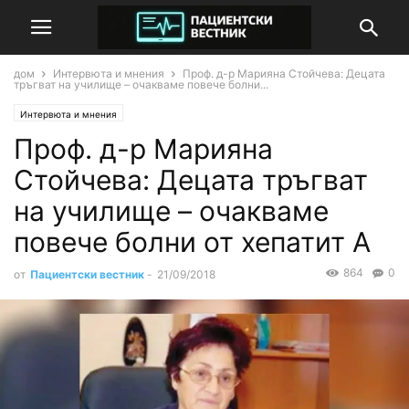
дом
Интервюта и мнения
Проф. д-р Марияна Стойчева: Децата
тръгват на училище – очакваме повече болни...
Интервюта и мнения
Проф. д-р Марияна
Стойчева: Децата тръгват
на училище – очакваме
повече болни от хепатит А
864
0
от
Пациентски вестник
-
21/09/2018