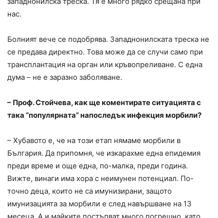
западнонилска треска. Тя е много рядко срещана при
нас.
Болният вече се подобрява. Западнонилската треска не
се предава директно. Това може да се случи само при
трансплантация на орган или кръвопреливане. С една
дума – не е заразно заболяване.
– Проф. Стойчева, как ще коментирате ситуацията с
така “популярната” напоследък инфекция морбили?
– Хубавото е, че на този етап нямаме морбили в
България. Да припомня, че изкарахме една епидемия
преди време и още една, по-малка, преди година.
Вижте, винаги има хора с неимунен потенциал. По-
точно деца, които не са имунизирани, защото
имунизацията за морбили е след навършване на 13
месеца. А и майките постъпват много погрешно, като