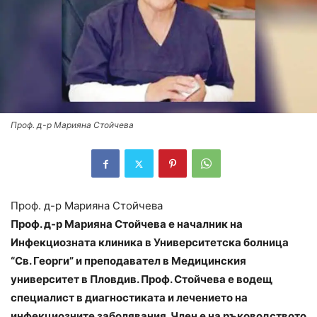
Проф. д-р Марияна Стойчева
Проф. д-р Марияна Стойчева
Проф. д-р Марияна Стойчева е началник на
Инфекциозната клиника в Университетска болница
“Св. Георги” и преподавател в Медицинския
университет в Пловдив. Проф. Стойчева е водещ
специалист в диагностиката и лечението на
инфекциозните заболявания. Член е на ръководството