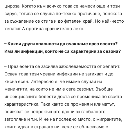
цироза. Когато към всичко това се намеси още и този
вирус, тогава се случва по-тежко протичане, понякога
за съжаление се стига и до фатален край. Но най-често
хепатит А протича сравнително леко.
– Какви други опасности да очакваме през есента?
Има ли инфекции, които не са характерни за сезона?
– През есента се засилва заболеваемостта от хепатит.
Освен това тези чревни инфекции не затихват и до
късна есен. Интересно е, че имаме случаи на
менингити, на които не им е сега сезонът. Въобще
инфекциозните болести доста се промениха по своята
характеристика. Така както се променя и климатът,
появяват се непрекъснато данни за глобалното
затопляне и т.н. И не на последно място, с мигрантите,
които идват в страната ни, вече се сблъскваме с