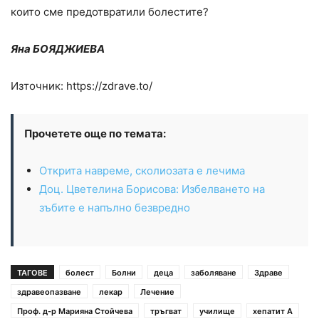
които сме предотвратили болестите?
Яна БОЯДЖИЕВА
Източник: https://zdrave.to/
Прочетете още по темата:
Открита навреме, сколиозата е лечима
Доц. Цветелина Борисова: Избелването на
зъбите е напълно безвредно
ТАГОВЕ
болест
Болни
деца
заболяване
Здраве
здравеопазване
лекар
Лечение
Проф. д-р Марияна Стойчева
тръгват
училище
хепатит А