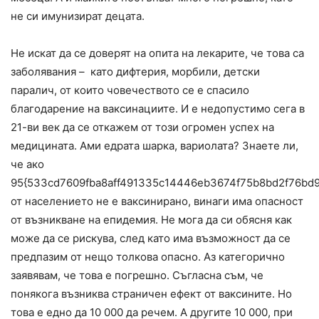
не си имунизират децата.
Не искат да се доверят на опита на лекарите, че това са
заболявания – като дифтерия, морбили, детски
паралич, от които човечеството се е спасило
благодарение на ваксинациите. И е недопустимо сега в
21-ви век да се откажем от този огромен успех на
медицината. Ами едрата шарка, вариолата? Знаете ли,
че ако
95{533cd7609fba8aff491335c14446eb3674f75b8bd2f76bd
от населението не е ваксинирано, винаги има опасност
от възникване на епидемия. Не мога да си обясня как
може да се рискува, след като има възможност да се
предпазим от нещо толкова опасно. Аз категорично
заявявам, че това е погрешно. Съгласна съм, че
понякога възниква страничен ефект от ваксините. Но
това е едно да 10 000 да речем. А другите 10 000, при