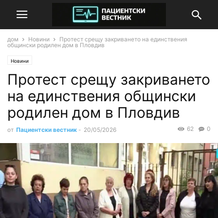
дом
Новини
Протест срещу закриването на единствения
общински родилен дом в Пловдив
Новини
Протест срещу закриването
на единствения общински
родилен дом в Пловдив
62
0
от
Пациентски вестник
-
20/05/2026