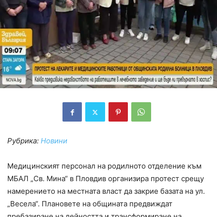
Рубрика:
Новини
Медицинският персонал на родилното отделение към
МБАЛ „Св. Мина“ в Пловдив организира протест срещу
намерението на местната власт да закрие базата на ул.
„Весела“. Плановете на общината предвиждат
пребазиране на дейността и трансформиране на