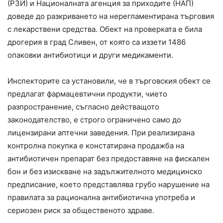
(РЗИ) и Националната агенция за приходите (НАП)
доведе до разкриването на нерегламентирана търговия
с лекарствени средства. Обект на проверката е била
дрогерия в град Сливен, от която са иззети 1486
опаковки антибиотици и други медикаменти.
Инспекторите са установили, че в търговския обект се
предлагат фармацевтични продукти, чието
разпространение, съгласно действащото
законодателство, е строго ограничено само до
лицензирани аптечни заведения. При реализирана
контролна покупка е констатирана продажба на
антибиотичен препарат без предоставяне на фискален
бон и без изискване на задължителното медицинско
предписание, което представлява грубо нарушение на
правилата за рационална антибиотична употреба и
сериозен риск за общественото здраве.