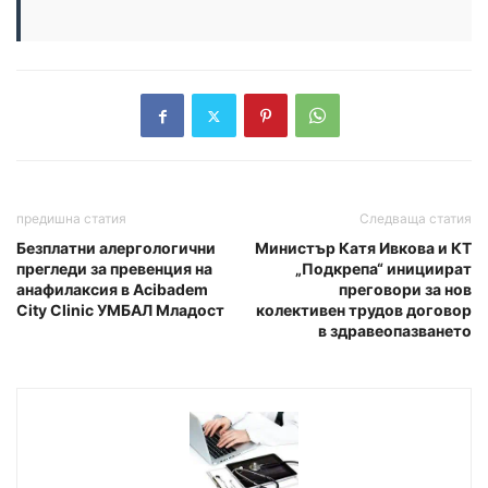
предишна статия
Следваща статия
Безплатни алергологични
Министър Катя Ивкова и КТ
прегледи за превенция на
„Подкрепа“ инициират
анафилаксия в Acibadem
преговори за нов
City Clinic УМБАЛ Младост
колективен трудов договор
в здравеопазването