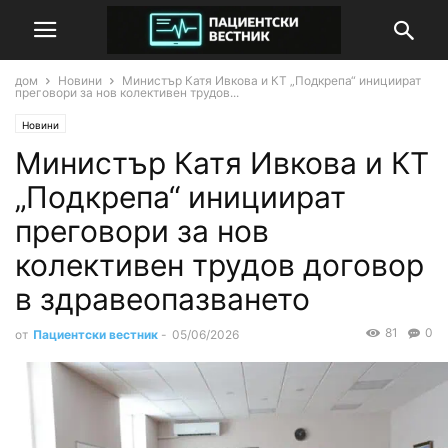
дом
Новини
Министър Катя Ивкова и КТ „Подкрепа“ инициират
преговори за нов колективен трудов...
Новини
Министър Катя Ивкова и КТ
„Подкрепа“ инициират
преговори за нов
колективен трудов договор
в здравеопазването
81
0
от
Пациентски вестник
-
05/06/2026