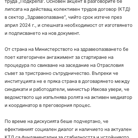
труда „Подкрепа“. Основен акцент в разговорите бе
липсата на действащ колективен трудов договор (КТД)
в сектор „Здравеопазване“, чийто срок изтече през
април 2024 г., и спешната необходимост от изготвянето
и подписването на нов документ.
От страна на Министерството на здравеопазването бе
поет категоричен ангажимент за стартиране на
процедура по свикване на заседание на Отрасловия
съвет за тристранно сътрудничество. Въпреки че
институцията не е пряка страна в договарянето между
синдикати и работодатели, министър Ивкова увери, че
ведомството ще изпълнява ролята на активен медиатор
и координатор в преговорния процес.
По време на дискусията беше подчертано, че
ефективният социален диалог и наличието на актуален
КТД са фундаментални за стабилността и устойчивото