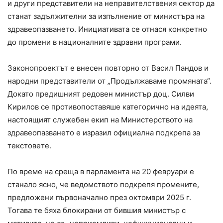
и други представители на неправителствения сектор да
станат задължителни за изпълнение от министъра на
здравеопазването. Инициативата се отнася конкретно
до промени в националните здравни програми.
Законопроектът е внесен повторно от Васил Пандов и
народни представители от „Продължаваме промяната“.
Докато предишният редовен министър доц. Силви
Кирилов се противопоставяше категорично на идеята,
настоящият служебен екип на Министерството на
здравеопазването е изразил официална подкрепа за
текстовете.
По време на среща в парламента на 20 февруари е
станало ясно, че ведомството подкрепя промените,
предложени първоначално през октомври 2025 г.
Тогава те бяха блокирани от бившия министър с