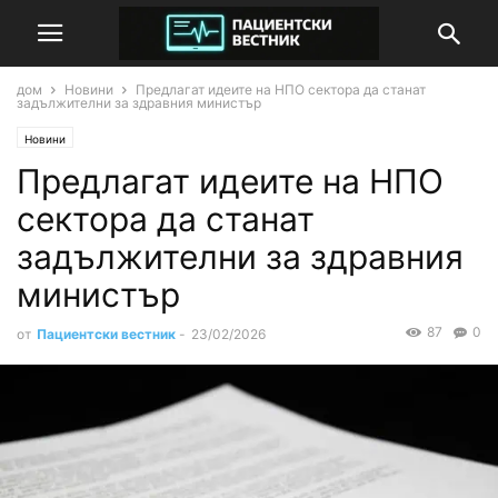
дом
Новини
Предлагат идеите на НПО сектора да станат
задължителни за здравния министър
Новини
Предлагат идеите на НПО
сектора да станат
задължителни за здравния
министър
87
0
от
Пациентски вестник
-
23/02/2026