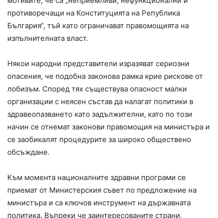
мотивите, че са „неприемливи, нефункционални и
противоречащи на Конституцията на Република
България“, тъй като ограничават правомощията на
изпълнителната власт.
Някои народни представители изразяват сериозни
опасения, че подобна законова рамка крие рискове от
лобизъм. Според тях съществува опасност малки
организации с неясен състав да налагат политики в
здравеопазването като задължителни, като по този
начин се отнемат законови правомощия на министъра и
се заобикалят процедурите за широко обществено
обсъждане.
Към момента националните здравни програми се
приемат от Министерския съвет по предложение на
министъра и са ключов инструмент на държавната
политика. Въпреки че заинтересованите страни,