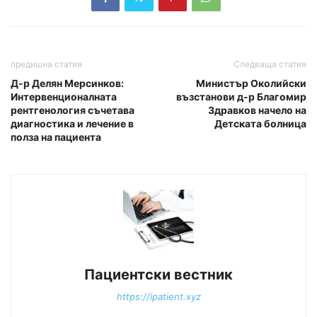
предишна статия
Следваща статия
Д-р Делян Мерсинков:
Министър Околийски
Интервенционалната
възстанови д-р Благомир
рентгенология съчетава
Здравков начело на
диагностика и лечение в
Детската болница
полза на пациента
Пациентски вестник
https://ipatient.xyz