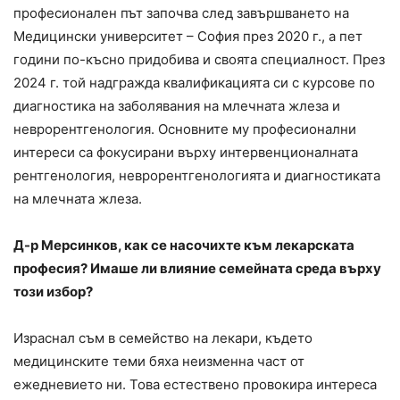
професионален път започва след завършването на
Медицински университет – София през 2020 г., а пет
години по-късно придобива и своята специалност. През
2024 г. той надгражда квалификацията си с курсове по
диагностика на заболявания на млечната жлеза и
неврорентгенология. Основните му професионални
интереси са фокусирани върху интервенционалната
рентгенология, неврорентгенологията и диагностиката
на млечната жлеза.
Д-р Мерсинков, как се насочихте към лекарската
професия? Имаше ли влияние семейната среда върху
този избор?
Израснал съм в семейство на лекари, където
медицинските теми бяха неизменна част от
ежедневието ни. Това естествено провокира интереса