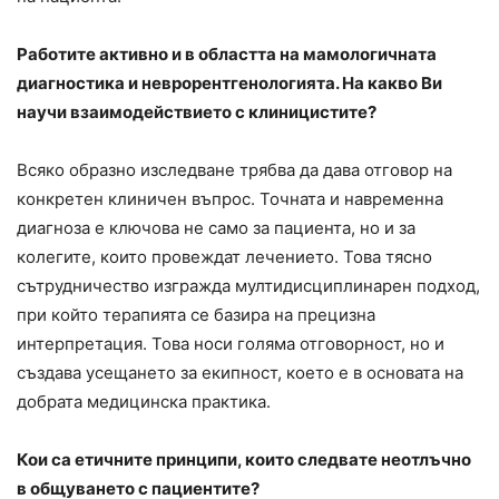
Работите активно и в областта на мамологичната
диагностика и неврорентгенологията. На какво Ви
научи взаимодействието с клиницистите?
Всяко образно изследване трябва да дава отговор на
конкретен клиничен въпрос. Точната и навременна
диагноза е ключова не само за пациента, но и за
колегите, които провеждат лечението. Това тясно
сътрудничество изгражда мултидисциплинарен подход,
при който терапията се базира на прецизна
интерпретация. Това носи голяма отговорност, но и
създава усещането за екипност, което е в основата на
добрата медицинска практика.
Кои са етичните принципи, които следвате неотлъчно
в общуването с пациентите?