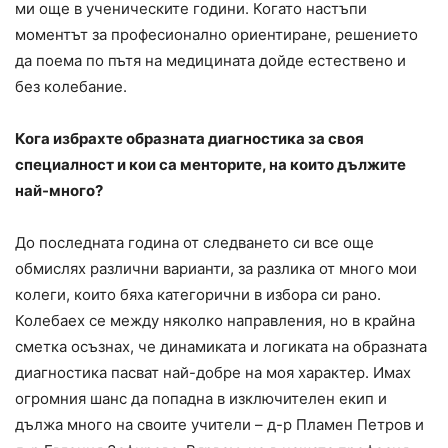
ми още в ученическите години. Когато настъпи
моментът за професионално ориентиране, решението
да поема по пътя на медицината дойде естествено и
без колебание.
Кога избрахте образната диагностика за своя
специалност и кои са менторите, на които дължите
най-много?
До последната година от следването си все още
обмислях различни варианти, за разлика от много мои
колеги, които бяха категорични в избора си рано.
Колебаех се между няколко направления, но в крайна
сметка осъзнах, че динамиката и логиката на образната
диагностика пасват най-добре на моя характер. Имах
огромния шанс да попадна в изключителен екип и
дължа много на своите учители – д-р Пламен Петров и