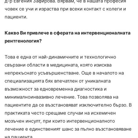
д-р Евгения Зафирова. Вярвам, че в нашата професия
човек се учи и израства при всеки контакт с колеги и
пациенти.
Какво Ви привлече в сферата на интервенционалната
рентгенология?
Това е една от най-динамичните и технологично
свързани области в медицината, която изисква
непрекъснато усъвършенстване. Още в началото на
специализацията бях впечатлен от уникалната
възможност за едновременна диагностика и
минималноинвазивно лечение. Това позволява на
пациентите да се възстановяват изключително бързо. В
практиката често срещаме случаи на исхемичен
мозъчен инсулт, при които интервенционалното
лечение е единственият шанс за пълно възстановяване
на пациента.