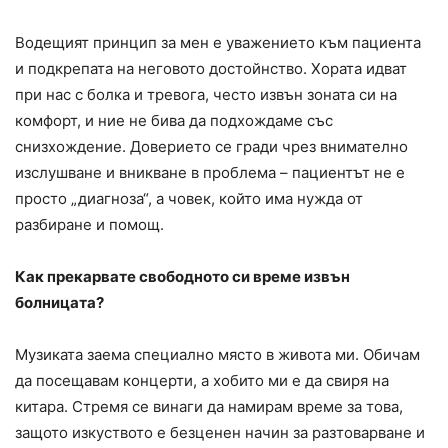
Водещият принцип за мен е уважението към пациента
и подкрепата на неговото достойнство. Хората идват
при нас с болка и тревога, често извън зоната си на
комфорт, и ние не бива да подхождаме със
снизхождение. Доверието се гради чрез внимателно
изслушване и вникване в проблема – пациентът не е
просто „диагноза“, а човек, който има нужда от
разбиране и помощ.
Как прекарвате свободното си време извън
болницата?
Музиката заема специално място в живота ми. Обичам
да посещавам концерти, а хобито ми е да свиря на
китара. Стремя се винаги да намирам време за това,
защото изкуството е безценен начин за разтоварване и