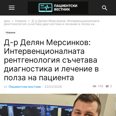
дом
Новини
Д-р Делян Мерсинков: Интервенционалната
рентгенология съчетава диагностика и лечение в полза на...
Новини
Д-р Делян Мерсинков:
Интервенционалната
рентгенология съчетава
диагностика и лечение в
полза на пациента
148
0
от
Пациентски вестник
-
22/02/2026