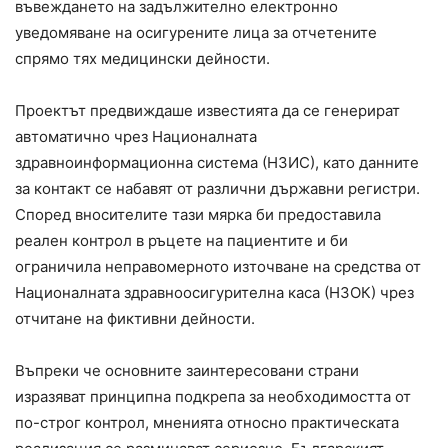
въвеждането на задължително електронно
уведомяване на осигурените лица за отчетените
спрямо тях медицински дейности.
Проектът предвиждаше известията да се генерират
автоматично чрез Националната
здравноинформационна система (НЗИС), като данните
за контакт се набавят от различни държавни регистри.
Според вносителите тази мярка би предоставила
реален контрол в ръцете на пациентите и би
ограничила неправомерното източване на средства от
Националната здравноосигурителна каса (НЗОК) чрез
отчитане на фиктивни дейности.
Въпреки че основните заинтересовани страни
изразяват принципна подкрепа за необходимостта от
по-строг контрол, мненията относно практическата