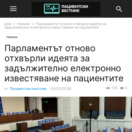
дом
Новини
Парламентът отново отхвърли идеята за
задължително електронно известяване на пациентите
Новини
Парламентът отново
отхвърли идеята за
задължително електронно
известяване на пациентите
116
0
от
Пациентски вестник
-
04/03/2026