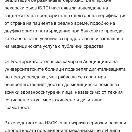
реализация се разминават сериозно. Българският
лекарски съюз (БЛС) настоява за въвеждане на
задължителна предварителна електронна верификация
от страна на пациента в реално време, подобно на
двуфакторното потвърждение при банковите преводи,
като абсолютно условие за предоставяне и заплащане
на медицинската услуга с публични средства.
От Българската стопанска камара и Асоциацията на
университетските болници подкрепят дигитализацията,
но предупреждават, че трябва да се гарантира
безпрепятственият достъп до медицинска помощ за
всички здравноосигурени лица, независимо от техния
социален статус, местоживеене и дигитална
грамотност.
Ръководството на НЗОК също изрази сериозни резерви.
Според касата предвиденият механизъм ще дублира