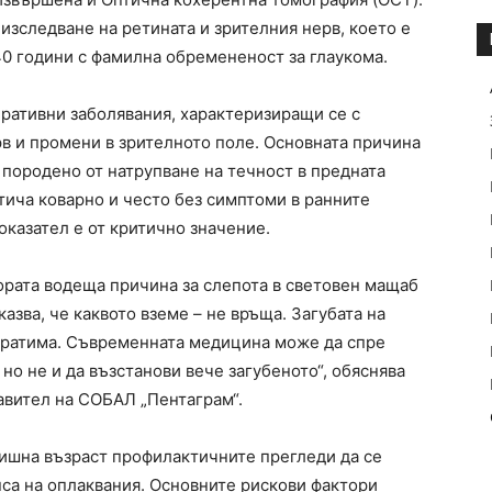
изследване на ретината и зрителния нерв, което е
40 години с фамилна обремененост за глаукома.
еративни заболявания, характеризиращи се с
в и промени в зрителното поле. Основната причина
 породено от натрупване на течност в предната
отича коварно и често без симптоми в ранните
оказател е от критично значение.
тората водеща причина за слепота в световен мащаб
казва, че каквото вземе – не връща. Загубата на
обратима. Съвременната медицина може да спре
но не и да възстанови вече загубеното“, обяснява
авител на СОБАЛ „Пентаграм“.
ишна възраст профилактичните прегледи да се
са на оплаквания. Основните рискови фактори