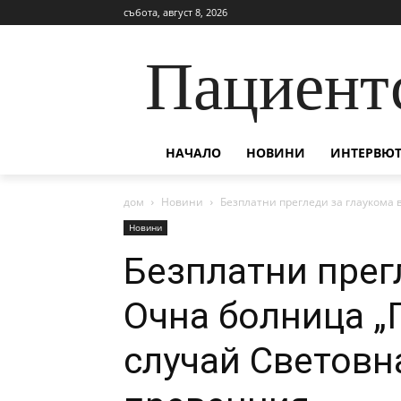
събота, август 8, 2026
Пациент
НАЧАЛО
НОВИНИ
ИНТЕРВЮТ
дом
Новини
Безплатни прегледи за глаукома 
Новини
Безплатни прег
Очна болница „
случай Световн