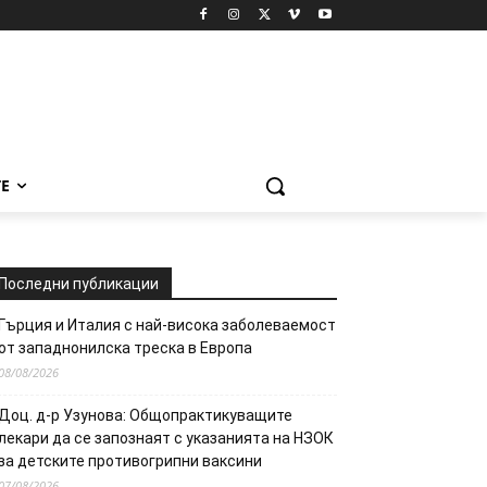
Е
Последни публикации
Гърция и Италия с най-висока заболеваемост
от западнонилска треска в Европа
08/08/2026
Доц. д-р Узунова: Общопрактикуващите
лекари да се запознаят с указанията на НЗОК
за детските противогрипни ваксини
07/08/2026