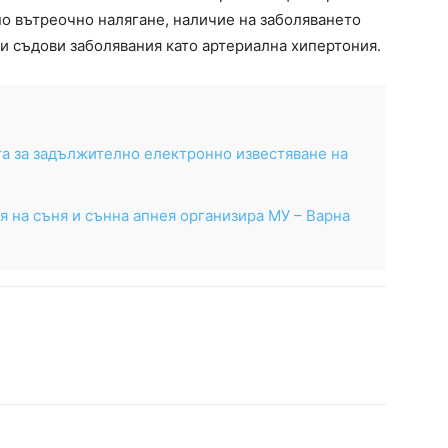
но вътреочно налягане, наличие на заболяването
и съдови заболявания като артериална хипертония.
а за задължително електронно известяване на
я на съня и сънна апнея организира МУ – Варна