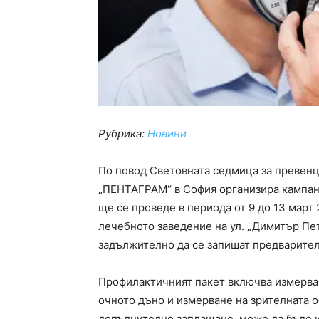
Рубрика:
Новини
По повод Световната седмица за превенц
„ПЕНТАГРАМ“ в София организира кампани
ще се проведе в периода от 9 до 13 март 2
лечебното заведение на ул. „Димитър Пет
задължително да се запишат предварителн
Профилактичният пакет включва измерван
очното дъно и измерване на зрителната 
допълнително заплащане, може да бъде 