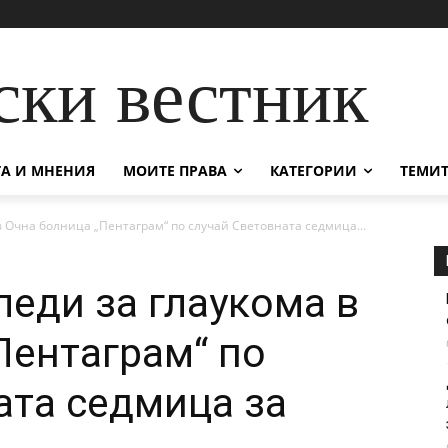
ски вестник
А И МНЕНИЯ
МОИТЕ ПРАВА
КАТЕГОРИИ
ТЕМИТ
в Очна болница „Пентаграм“ по случай Световната седмица...
леди за глаукома в
Пентаграм“ по
ата седмица за