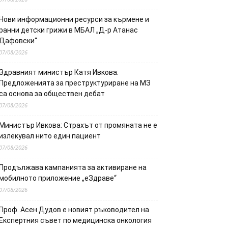
Нови информационни ресурси за кърмене и
ранни детски грижи в МБАЛ „Д-р Атанас
Дафовски“
07/08/2026
Здравният министър Катя Ивкова:
Предложенията за преструктуриране на МЗ
са основа за обществен дебат
07/08/2026
Министър Ивкова: Страхът от промяната не е
излекувал нито един пациент
07/08/2026
Продължава кампанията за активиране на
мобилното приложение „еЗдраве“
07/08/2026
Проф. Асен Дудов е новият ръководител на
Експертния съвет по медицинска онкология