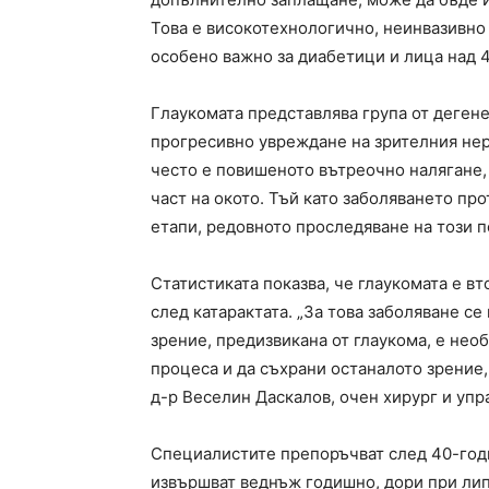
Това е високотехнологично, неинвазивно 
особено важно за диабетици и лица над 
Глаукомата представлява група от деген
прогресивно увреждане на зрителния нер
често е повишеното вътреочно налягане,
част на окото. Тъй като заболяването пр
етапи, редовното проследяване на този п
Статистиката показва, че глаукомата е в
след катарактата. „За това заболяване се 
зрение, предизвикана от глаукома, е не
процеса и да съхрани останалото зрение, 
д-р Веселин Даскалов, очен хирург и упр
Специалистите препоръчват след 40-год
извършват веднъж годишно, дори при лип