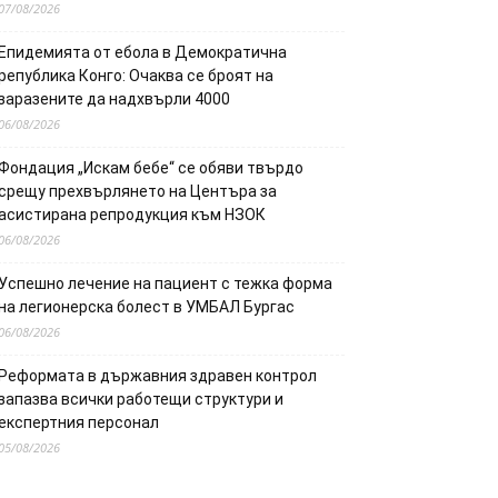
07/08/2026
Епидемията от ебола в Демократична
република Конго: Очаква се броят на
заразените да надхвърли 4000
06/08/2026
Фондация „Искам бебе“ се обяви твърдо
срещу прехвърлянето на Центъра за
асистирана репродукция към НЗОК
06/08/2026
Успешно лечение на пациент с тежка форма
на легионерска болест в УМБАЛ Бургас
06/08/2026
Реформата в държавния здравен контрол
запазва всички работещи структури и
експертния персонал
05/08/2026