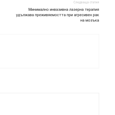
Следваща статия
Минимално инвазивна лазерна терапия
удължава преживяемостта при агресивен рак
на мозъка