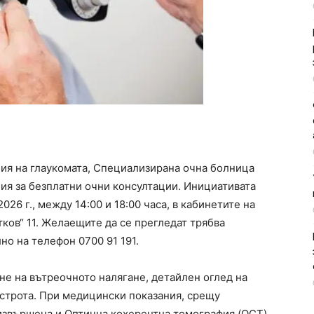
ия на глаукомата, Специализирана очна болница
я за безплатни очни консултации. Инициативата
026 г., между 14:00 и 18:00 часа, в кабинетите на
ков“ 11. Желаещите да се прегледат трябва
о на телефон 0700 91 191.
е на вътреочното налягане, детайлен оглед на
острота. При медицински показания, срещу
извършена и Оптична кохерентна томография (OCT).