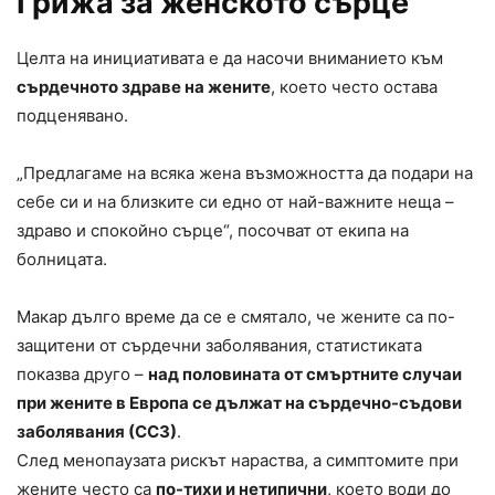
Грижа за женското сърце
Целта на инициативата е да насочи вниманието към
сърдечното здраве на жените
, което често остава
подценявано.
„Предлагаме на всяка жена възможността да подари на
себе си и на близките си едно от най-важните неща –
здраво и спокойно сърце“, посочват от екипа на
болницата.
Макар дълго време да се е смятало, че жените са по-
защитени от сърдечни заболявания, статистиката
показва друго –
над половината от смъртните случаи
при жените в Европа се дължат на сърдечно-съдови
заболявания (ССЗ)
.
След менопаузата рискът нараства, а симптомите при
жените често са
по-тихи и нетипични
, което води до