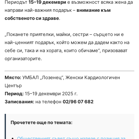
Периодът
15–19 декември
е възможност всяка жена да
направи най-важния подарък –
внимание към
собственото си здраве
.
„Поканете приятелки, майки, сестри – сърцето ни е
най-ценният подарък, който можем да дадем както на
себе си, така и на хората, които обичаме“, призовават
организаторите.
Място:
УМБАЛ „Лозенец“, Женски Кардиологичен
Център
Период:
15–19 декември 2025 г.
Записвания:
на телефон
02/96 07 682
Прочетете още по темата:
Общественият съвет също излезе с позиция за