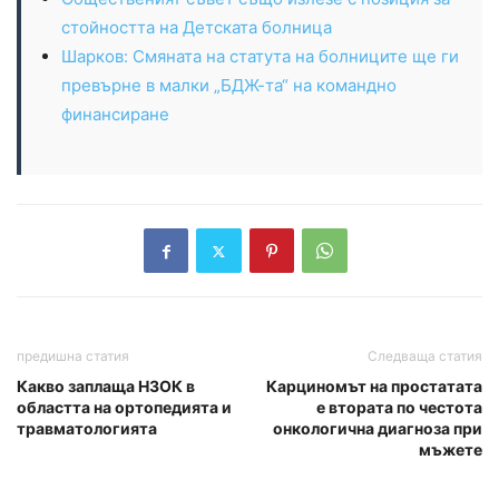
стойността на Детската болница
Шарков: Смяната на статута на болниците ще ги
превърне в малки „БДЖ-та“ на командно
финансиране
предишна статия
Следваща статия
Какво заплаща НЗОК в
Карциномът на простатата
областта на ортопедията и
е втората по честота
травматологията
онкологична диагноза при
мъжете