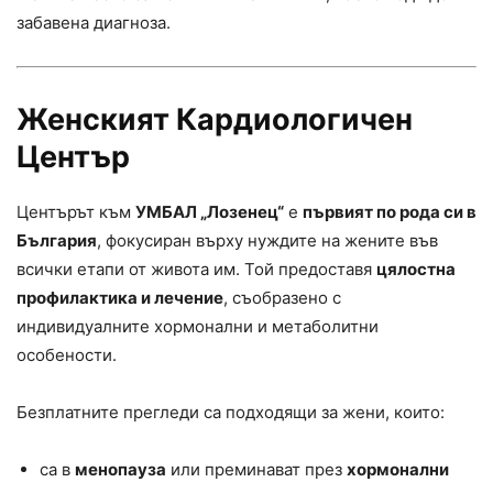
забавена диагноза.
Женският Кардиологичен
Център
Центърът към
УМБАЛ „Лозенец“
е
първият по рода си в
България
, фокусиран върху нуждите на жените във
всички етапи от живота им. Той предоставя
цялостна
профилактика и лечение
, съобразено с
индивидуалните хормонални и метаболитни
особености.
Безплатните прегледи са подходящи за жени, които:
са в
менопауза
или преминават през
хормонални