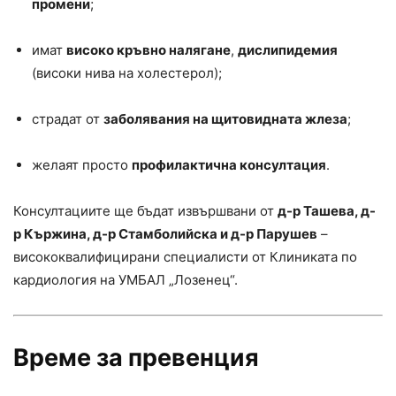
промени
;
имат
високо кръвно налягане
,
дислипидемия
(високи нива на холестерол);
страдат от
заболявания на щитовидната жлеза
;
желаят просто
профилактична консултация
.
Консултациите ще бъдат извършвани от
д-р Ташева, д-
р Кържина, д-р Стамболийска и д-р Парушев
–
висококвалифицирани специалисти от Клиниката по
кардиология на УМБАЛ „Лозенец“.
Време за превенция