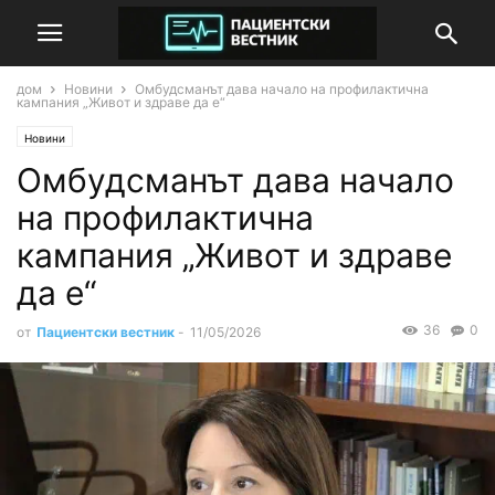
дом
Новини
Омбудсманът дава начало на профилактична
кампания „Живот и здраве да е“
Новини
Омбудсманът дава начало
на профилактична
кампания „Живот и здраве
да е“
36
0
от
Пациентски вестник
-
11/05/2026