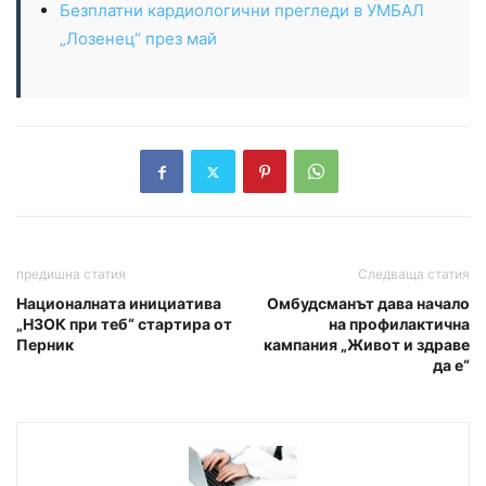
Безплатни кардиологични прегледи в УМБАЛ
„Лозенец“ през май
предишна статия
Следваща статия
Националната инициатива
Омбудсманът дава начало
„НЗОК при теб“ стартира от
на профилактична
Перник
кампания „Живот и здраве
да е“