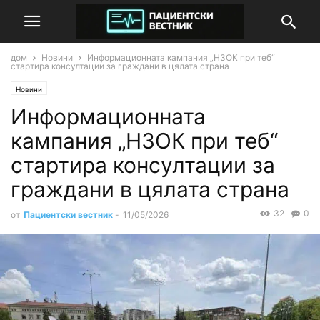
дом
Новини
Информационната кампания „НЗОК при теб“
стартира консултации за граждани в цялата страна
Новини
Информационната
кампания „НЗОК при теб“
стартира консултации за
граждани в цялата страна
32
0
от
Пациентски вестник
-
11/05/2026