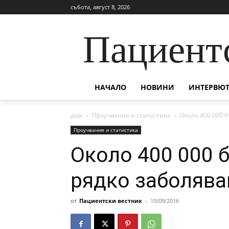
събота, август 8, 2026
Пациент
НАЧАЛО
НОВИНИ
ИНТЕРВЮТ
дом
Проучвания и статистика
Около 400 000 б
Проучвания и статистика
Около 400 000 
рядко заболява
от
Пациентски вестник
-
10/09/2016