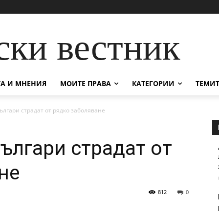
ски вестник
А И МНЕНИЯ
МОИТЕ ПРАВА
КАТЕГОРИИ
ТЕМИТ
ългари страдат от рядко заболяване
българи страдат от
не
812
0