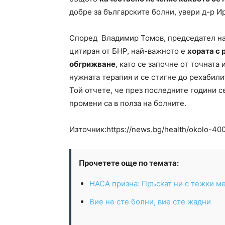
добре за българските болни, увери д-р 
Според Владимир Томов, председател на 
цитиран от БНР, най-важното е
хората с 
обгрижване
, като се започне от точната
нужната терапия и се стигне до рехабили
Той отчете, че през последните години с
промени са в полза на болните.
Източник:https://news.bg/health/okolo-400
Прочетете още по темата:
НАСА призна: Пръскат ни с тежки ме
Вие не сте болни, вие сте жадни