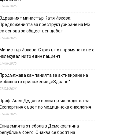
07/08/2026
Здравният министър Катя Ивкова:
Предложенията за преструктуриране на МЗ
са основа за обществен дебат
07/08/2026
Министър Ивкова: Страхът от промяната не е
излекувал нито един пациент
07/08/2026
Продължава кампанията за активиране на
мобилното приложение „еЗдраве“
07/08/2026
Проф. Асен Дудов е новият ръководител на
Експертния съвет по медицинска онкология
07/08/2026
Епидемията от ебола в Демократична
република Конго: Очаква се броят на