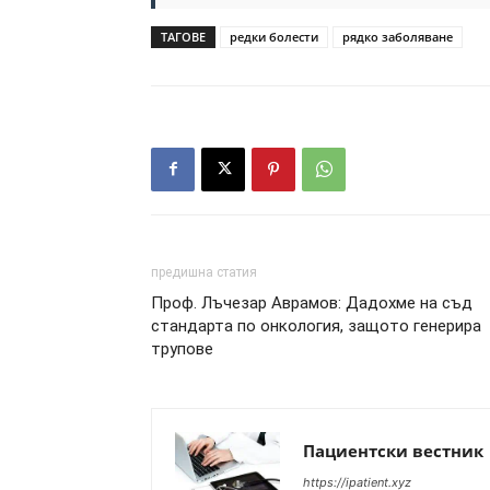
ТАГОВЕ
редки болести
рядко заболяване
предишна статия
Проф. Лъчезар Аврамов: Дадохме на съд
стандарта по онкология, защото генерира
трупове
Пациентски вестник
https://ipatient.xyz