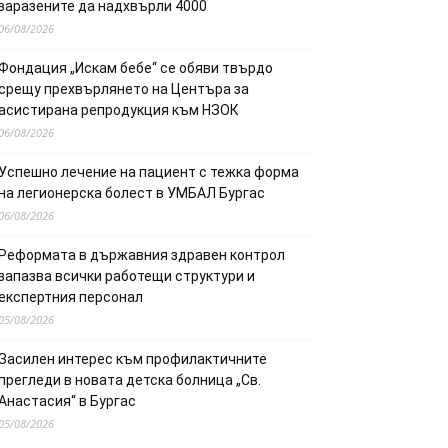
заразените да надхвърли 4000
06/08/2026
Фондация „Искам бебе“ се обяви твърдо
срещу прехвърлянето на Центъра за
асистирана репродукция към НЗОК
06/08/2026
Успешно лечение на пациент с тежка форма
на легионерска болест в УМБАЛ Бургас
06/08/2026
Реформата в държавния здравен контрол
запазва всички работещи структури и
експертния персонал
05/08/2026
Засилен интерес към профилактичните
прегледи в новата детска болница „Св.
Анастасия“ в Бургас
05/08/2026