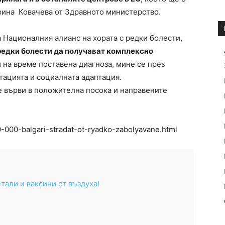
Ирина Ковачева от Здравното министерство.
Националния алианс на хората с редки болести,
редки болести да получават комплексно
 и на време поставена диагноза, мине се през
тацията и социалната адаптация.
е върви в положителна посока и направените
-000-balgari-stradat-ot-ryadko-zabolyavane.html
тали и ваксини от въздуха!