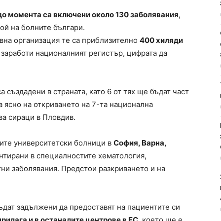
до момента са включени около 130 заболявания
,
ой на болните българи.
авна организация те са приблизително
400 хиляди
о заработи националният регистър, цифрата да
а създадени в страната, като 6 от тях ще бъдат част
 ясно на откриването на 7-та национална
ва сираци в Пловдив.
мите университетски болници в
София, Варна,
ентирани в специалностите хематология,
ни заболявания. Предстои разкриването и на
дат задължени да предоставят на пациентите си
рилага и в останалите центрове в ЕС
, което ще е