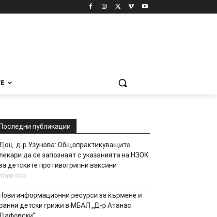
Е
Последни публикации
Доц. д-р Узунова: Общопрактикуващите
лекари да се запознаят с указанията на НЗОК
за детските противогрипни ваксини
07/08/2026
Нови информационни ресурси за кърмене и
ранни детски грижи в МБАЛ „Д-р Атанас
Дафовски“