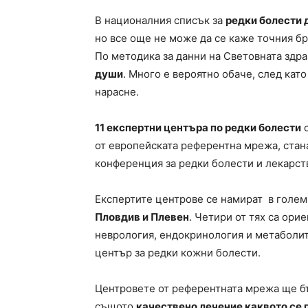
В националния списък за
редки болести 
но все още не може да се каже точния бр
По методика за данни на Световната здр
души
. Много е вероятно обаче, след кат
нарасне.
11 експертни центъра по редки болести
с
от европейската референтна мрежа, стана
конференция за редки болести и лекарст
Експертите центрове се намират в голе
Пловдив и Плевен
. Четири от тях са ори
неврология, ендокринология и метаболит
център за редки кожни болести.
Центровете от референтната мрежа ще бъ
същото
качествено лечение каквото се п