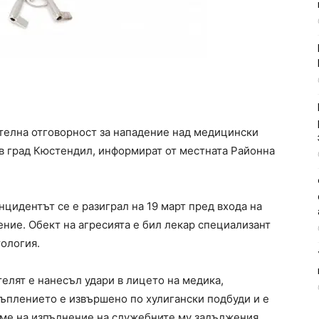
телна отговорност за нападение над медицински
в град Кюстендил, информират от местната Районна
нцидентът се е разиграл на 19 март пред входа на
ние. Обект на агресията е бил лекар специализант
ология.
лят е нанесъл удари в лицето на медика,
ъплението е извършено по хулигански подбуди и е
ме на изпълнение на служебните му задължения.