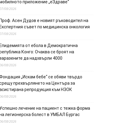
мобилното приложение „еЗдраве“
07/08/2026
Проф. Асен Дудов е новият ръководител на
Експертния съвет по медицинска онкология
07/08/2026
Епидемията от ебола в Демократична
република Конго: Очаква се броят на
заразените да надхвърли 4000
06/08/2026
Фондация „Искам бебе“ се обяви твърдо
срещу прехвърлянето на Центъра за
асистирана репродукция към НЗОК
06/08/2026
Успешно лечение на пациент с тежка форма
на легионерска болест в УМБАЛ Бургас
06/08/2026