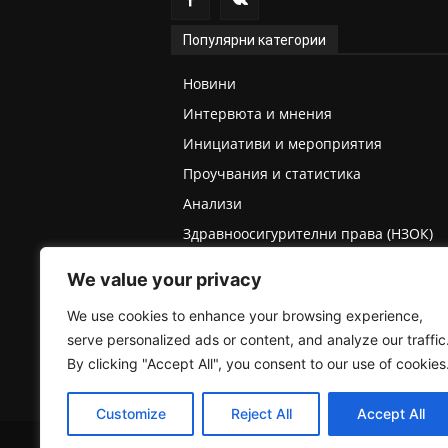
Популярни категории
Новини
Интервюта и мнения
Инициативи и мероприятия
Проучвания и статистика
Анализи
Здравноосигурителни права (НЗОК)
Права на деца и родители
We value your privacy
Медицинска експертиза (ТЕЛК/НЕЛК)
We use cookies to enhance your browsing experience,
serve personalized ads or content, and analyze our traffic
By clicking "Accept All", you consent to our use of cookies
Customize
Reject All
Accept All
2025 © Пациентски вестник. Всички права запазе