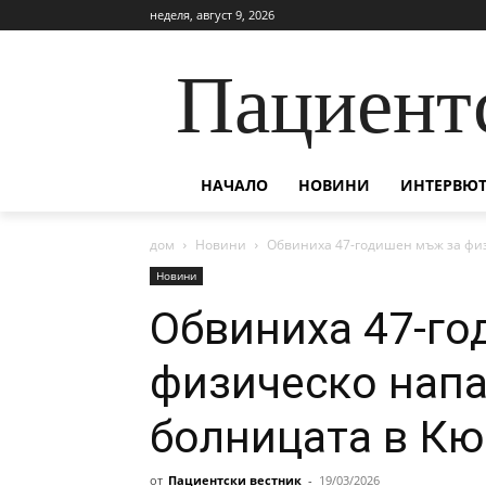
неделя, август 9, 2026
Пациент
НАЧАЛО
НОВИНИ
ИНТЕРВЮТ
дом
Новини
Обвиниха 47-годишен мъж за физ
Новини
Обвиниха 47-го
физическо напа
болницата в К
от
Пациентски вестник
-
19/03/2026