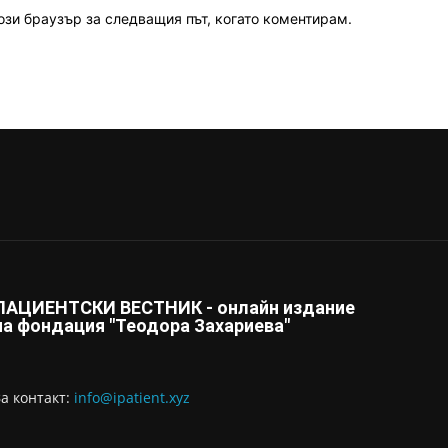
ози браузър за следващия път, когато коментирам.
ПАЦИЕНТСКИ ВЕСТНИК - онлайн издание
на фондация "Теодора Захариева"
За контaкт:
info@ipatient.xyz