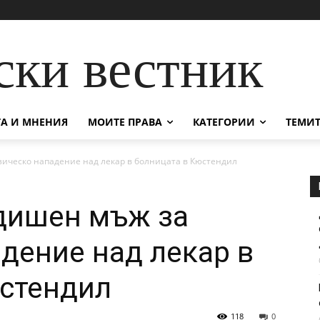
ски вестник
А И МНЕНИЯ
МОИТЕ ПРАВА
КАТЕГОРИИ
ТЕМИТ
ическо нападение над лекар в болницата в Кюстендил
дишен мъж за
дение над лекар в
юстендил
118
0