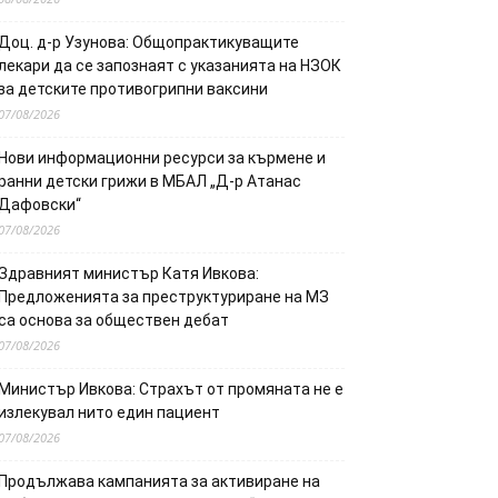
Доц. д-р Узунова: Общопрактикуващите
лекари да се запознаят с указанията на НЗОК
за детските противогрипни ваксини
07/08/2026
Нови информационни ресурси за кърмене и
ранни детски грижи в МБАЛ „Д-р Атанас
Дафовски“
07/08/2026
Здравният министър Катя Ивкова:
Предложенията за преструктуриране на МЗ
са основа за обществен дебат
07/08/2026
Министър Ивкова: Страхът от промяната не е
излекувал нито един пациент
07/08/2026
Продължава кампанията за активиране на