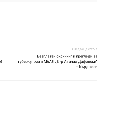
Следваща статия
Безплатен скрининг и прегледи за
 В
туберкулоза в МБАЛ „Д-р Атанас Дафовски“
– Кърджали