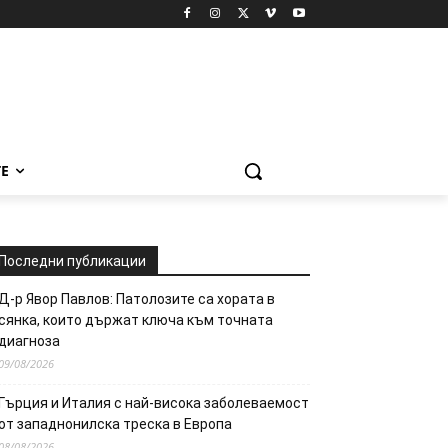
Е
Последни публикации
Д-р Явор Павлов: Патолозите са хората в
сянка, които държат ключа към точната
диагноза
09/08/2026
Гърция и Италия с най-висока заболеваемост
от западнонилска треска в Европа
08/08/2026