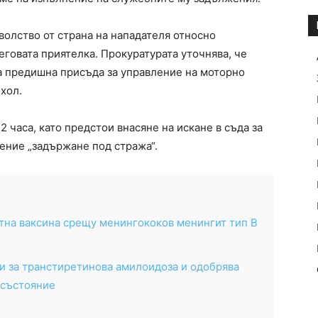
волство от страна на нападателя относно
говата приятелка. Прокуратурата уточнява, че
а предишна присъда за управление на моторно
хол.
 часа, като предстои внасяне на искане в съда за
ение „задържане под стража“.
тна ваксина срещу менингококов менингит тип В
и за транстиретинова амилоидоза и одобрява
 състояние