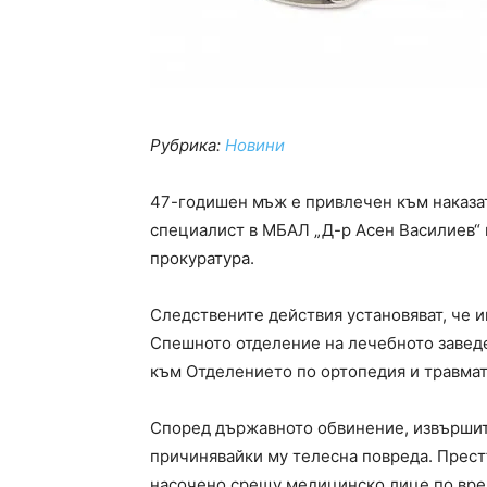
Рубрика:
Новини
47-годишен мъж е привлечен към наказа
специалист в МБАЛ „Д-р Асен Василиев“ 
прокуратура.
Следствените действия установяват, че и
Спешното отделение на лечебното заведе
към Отделението по ортопедия и травмат
Според държавното обвинение, извършите
причинявайки му телесна повреда. Прест
насочено срещу медицинско лице по вре