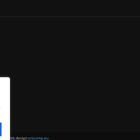
.
.
ни . Web design
enicomp.eu