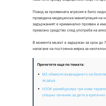
Повод за проявената агресия е било недо
проведена медицинска манипулация на не
задържаният е криминално проявен и им
превозно средство след употреба на алко
В момента мъжът е задържан за срок до 72
налагане на постоянна мярка за неотклон
Прочетете още по темата:
МЗ обмисля въвеждането на безпла
за деца
НЗОК реимбурсира три нови терапи
спешно лечение за дете в критично