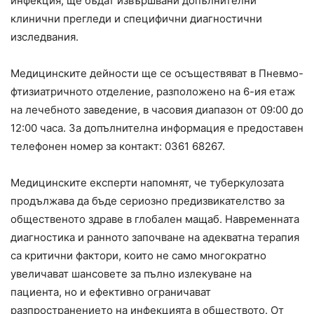
инфекция, ще бъдат извършвани допълнителни
клинични прегледи и специфични диагностични
изследвания.
Медицинските дейности ще се осъществяват в Пневмо-
фтизиатричното отделение, разположено на 6-ия етаж
на лечебното заведение, в часовия диапазон от 09:00 до
12:00 часа. За допълнителна информация е предоставен
телефонен номер за контакт: 0361 68267.
Медицинските експерти напомнят, че туберкулозата
продължава да бъде сериозно предизвикателство за
общественото здраве в глобален мащаб. Навременната
диагностика и ранното започване на адекватна терапия
са критични фактори, които не само многократно
увеличават шансовете за пълно излекуване на
пациента, но и ефективно ограничават
разпространението на инфекцията в обществото. От