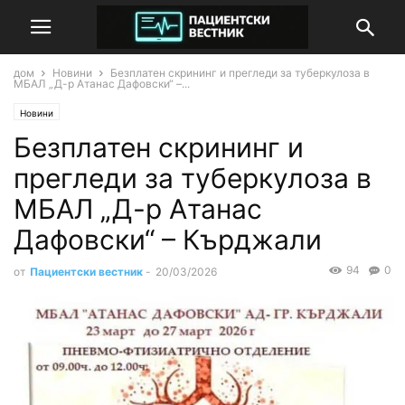
дом
Новини
Безплатен скрининг и прегледи за туберкулоза в
МБАЛ „Д-р Атанас Дафовски“ –...
Новини
Безплатен скрининг и
прегледи за туберкулоза в
МБАЛ „Д-р Атанас
Дафовски“ – Кърджали
94
0
от
Пациентски вестник
-
20/03/2026