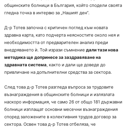
общинските болници в България, който сподели своята
гледна точка в интервю за „Нашият ден“.
Д-р Тотев започна с критичен поглед към новата
здравна карта, като подчерта неясностите около нея и
необходимостта от предварителен анализ преди
внедряването ѝ. Той изрази съмнение
дали тази нова
методика ще
допринесе за заздравяване на
здравната система
, както и дали ще доведе до
привличане на допълнителни средства за сектора.
След това д-р Тотев разгледа въпроса за трудовите
възнаграждения в общинските болници и излязлата
наскоро информация, че само 26 от общо 181 държавни
болници изплащат основни месечни възнаграждения
според заложените в колективния трудов договор за
сектора. Освен това д-р Тотев отбеляза, че