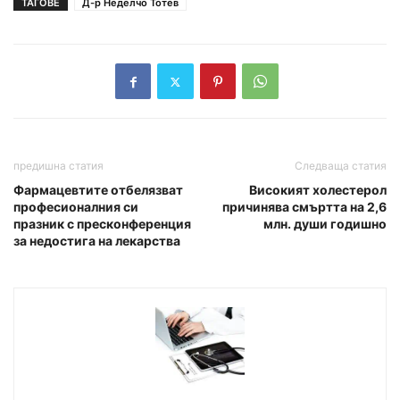
ТАГОВЕ
Д-р Неделчо Тотев
предишна статия
Следваща статия
Фармацевтите отбелязват
Високият холестерол
професионалния си
причинява смъртта на 2,6
празник с пресконференция
млн. души годишно
за недостига на лекарства