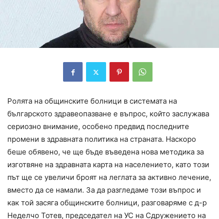
Ролята на общинските болници в системата на
българското здравеопазване е въпрос, който заслужава
сериозно внимание, особено предвид последните
промени в здравната политика на страната. Наскоро
беше обявено, че ще бъде въведена нова методика за
изготвяне на здравната карта на населението, като този
път ще се увеличи броят на леглата за активно лечение,
вместо да се намали. За да разгледаме този въпрос и
как той засяга общинските болници, разговаряме с д-р
Неделчо Тотев, председател на УС на Сдружението на