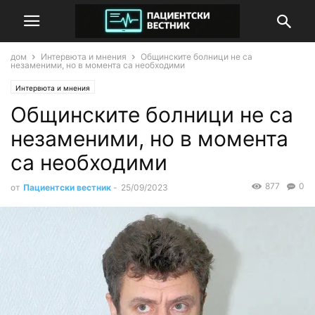
дом
Интервюта и мнения
Общинските болници не са
незаменими, но в момента са необходими
Интервюта и мнения
Общинските болници не са
незаменими, но в момента
са необходими
877
0
от
Пациентски вестник
-
25/09/2023