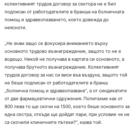
колективният трудов договор за сектора не е бил
подписан от работодателите в бранша на болничната
помощ и здравеопазването, което довежда до
неясноти.
„Не знам защо се фокусира вниманието върху
основното трудово възнаграждение, защото то не е
водещо. Никой не получава в картата си основното, а
получава брутното възнаграждение. Колективният
трудов договор за нас си виси във въздуха, защото той
не беше подписан от работодателите в бранш
„болнична помощ и здравеопазване“, а от синдикатите
от две фармацевтични сдружения. Попитахме как от
800 лева то ще скочи на 1500, което беше основното за
една сестра, откъде ще дойдат пари, при условие че не
са скочили клиничните пътеки?“, казва той.