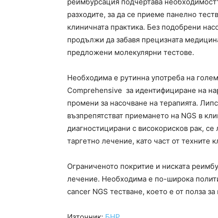
реимбурсация подчертава необходимостт
разходите, за да се приеме панелно теств
клиничната практика. Без подобрени нас
продължи да забавя прецизната медицина 
предложени молекулярни тестове.
Необходима е рутинна употреба на голем
Comprehensive за идентифициране на на
промени за насочване на терапията. Липс
възпрепятстват приемането на NGS в кли
диагностицирани с високорисков рак, се 
таргетно лечение, като част от техните 
Ограниченото покритие и ниската реимб
лечение. Необходима е по-широка политик
cancer NGS тестване, което е от полза за
Източник:
БНР