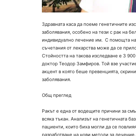
Здравната каса да поеме генетичните из
заболявания, особено на тези с рак на б
индивидуално лечение им. С помощта на 
съчетания от лекарства може да се прило
Стойността на такова изследване е 3 900
доктор Теодор Замфиров. Той взе участи
акцент в която беше превенцията, скрин
заболявания.
Общ преглед
Ракът е една от водещите причини за смъ
всяка тъкан. Анализът на генетичната ба
пациенти, които биха могли да се повлия
разработване на нови методи за лечение