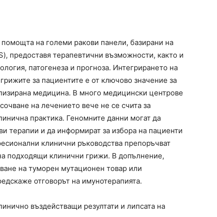
помощта на големи ракови панели, базирани на
), предоставя терапевтични възможности, както и
ология, патогенеза и прогноза. Интегрирането на
грижите за пациентите е от ключово значение за
лизирана медицина. В много медицински центрове
сочване на лечението вече не се счита за
линична практика. Геномните данни могат да
и терапии и да информират за избора на пациенти
офесионални клинични ръководства препоръчват
на подходящи клинични грижи. В допълнение,
иване на туморен мутационен товар или
редскаже отговорът на имунотерапията.
линично въздействащи резултати и липсата на