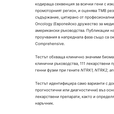
кодираща секвенция за всички гени с из
промоторният регион, и оценява TMB резу
съдържание, цитирано от професионални о
Oncology (Европейско дружество за меди
американски ръководства. Публикации н
проучвания в напреднала фаза също са о
Comprehensive.
Тестът oбхваща клинично значими биома
клинични ръководства, 111 лекарствени 
генни фузии при гените
NTRK1, NTRK2, a
Тестът идентифицира само варианти с до
прогностични или диагностични) въз осн
лекарствени препарати, както и определя
наръчник.