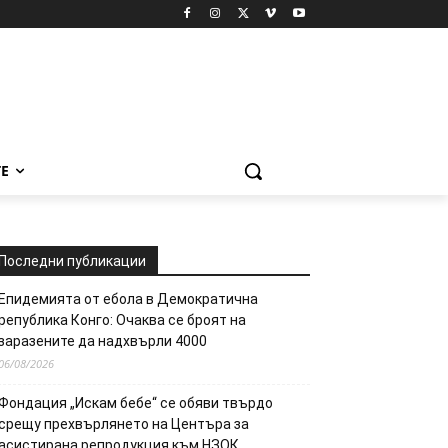
Е
Последни публикации
Епидемията от ебола в Демократична
република Конго: Очаква се броят на
заразените да надхвърли 4000
06/08/2026
Фондация „Искам бебе“ се обяви твърдо
срещу прехвърлянето на Центъра за
асистирана репродукция към НЗОК