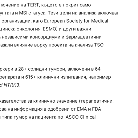
ключение на TERT, където е покрит само
лтата и MSI статуса. Тези цели на анализа включват
рганизации, като European Society for Medical
цинска онкология, ESMO) и други важни
а независими консорциуми и фармацевтични
казали влияние върху проекта на анализа TSO
ркери в 28+ солидни тумори, включени в 64
препарата и 615+ клинични изпитвания, например
nd NTRK3
.
казателства за клинично значение (терапевтични,
ова на информация в одобрени от EMA и FDA
 типа тумор на пациента по ASCO Clinical