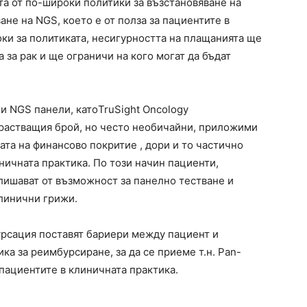
а от по-широки политики за възстановяване на
ане на NGS, което е от полза за пациентите в
оки за политиката, несигурността на плащанията ще
за рак и ще ограничи на кого могат да бъдат
и NGS панели, катоTruSight Oncology
растващия брой, но често необичайни, приложими
ата на финансово покритие , дори и то частично
ничната практика. По този начин пациенти,
лишават от възможност за панелно тестване и
клинични грижи.
урсация поставят бариери между пациент и
а за реимбурсиране, за да се приеме т.н. Pan-
 пациентите в клиничната практика.