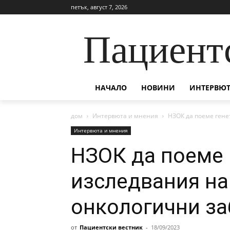
петък, август 7, 2026
Пациент
НАЧАЛО
НОВИНИ
ИНТЕРВЮТ
дом
Интервюта и мнения
НЗОК да поеме гене
Интервюта и мнения
НЗОК да поеме 
изследвания на
онкологични з
от
Пациентски вестник
-
18/09/2023