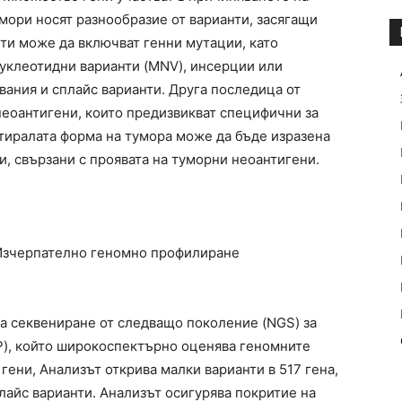
мори носят разнообразие от варианти, засягащи
нти може да включват генни мутации, като
уклеотидни варианти (MNV), инсерции или
вания и сплайс варианти. Друга последица от
неоантигени, които предизвикват специфични за
тиралата форма на тумора може да бъде изразена
и, свързани с проявата на туморни неоантигени.
 Изчерпателно геномно профилиране
за секвениране от следващо поколение (NGS) за
), който широкоспектърно оценява геномните
 гени, Анализът открива малки варианти в 517 гена,
лайс варианти. Анализът осигурява покритие на