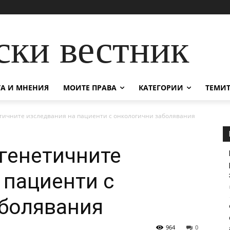
ски вестник
А И МНЕНИЯ
МОИТЕ ПРАВА
КАТЕГОРИИ
ТЕМИТ
тичните изследвания на пациенти с онкологични заболявания
генетичните
 пациенти с
аболявания
964
0