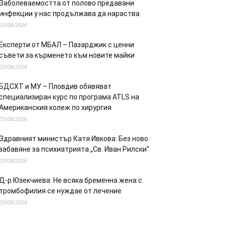
Заболеваемостта от полово предавани
инфекции у нас продължава да нараства
05/08/2026
Експерти от МБАЛ – Пазарджик с ценни
съвети за кърменето към новите майки
05/08/2026
БДСХТ и МУ – Пловдив обявяват
специализиран курс по програма ATLS на
Американския колеж по хирургия
05/08/2026
Здравният министър Катя Ивкова: Без ново
забавяне за психиатрията „Св. Иван Рилски“
05/08/2026
Д-р Юзекчиева: Не всяка бременна жена с
тромбофилия се нуждае от лечение
05/08/2026