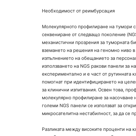
Необходимост от реимбурсация
Молекулярното профилиране на тумори с 
секвениране от следващо поколение (NGS
механистични прозрения за туморната би
вземането на решения на геномно ниво в 
изпълнението на обещанието за персона
използването на NGS ракови панели за на
експериментално и е част от рутинната к
помогнат при идентифицирането на целев
за клинични изпитвания. Освен това, пр
молекулярно профилиране за насочване 
големи NGS панели се използват за откр
микросателитна нестабилност, за да се п
Разликата между високите проценти на к