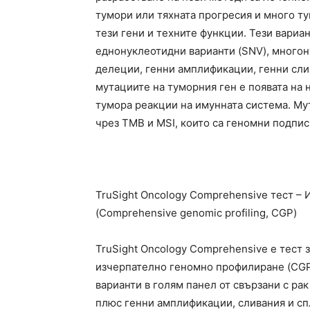
тумори или тяхната прогресия и много ту
тези гени и техните функции. Тези вариа
еднонуклеотидни варианти (SNV), многон
делеции, генни амплификации, генни сли
мутациите на туморния ген e появата на 
тумора реакции на имунната система. Му
чрез TMB и MSI, които са геномни подпис
TruSight Oncology Comprehensive тест –
(Comprehensive genomic profiling, CGP)
TruSight Oncology Comprehensive е тест 
изчерпателно геномно профилиране (CGP
варианти в голям панел от свързани с рак
плюс генни амплификации, сливания и сп