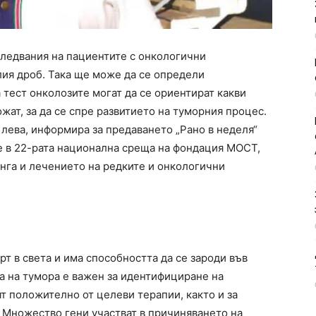
следвания на пациентите с онкологични
елия дроб. Така ще може да се определи
тест онколозите могат да се ориентират какви
жат, за да се спре развитието на туморния процес.
 лева, информира за предаването „Рано в неделя“
е в 22-рата национална среща на фондация МОСТ,
инга и лечението на редките и онкологични
рт в света и има способността да се зароди във
за на тумора е важен за идентифициране на
ят положително от целеви терапии, както и за
. Множество гени участват в причиняването на