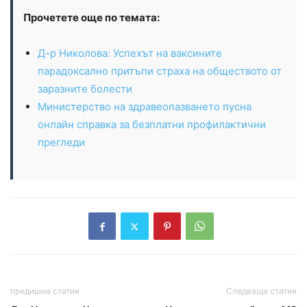
Прочетете още по темата:
Д-р Николова: Успехът на ваксините
парадоксално притъпи страха на обществото от
заразните болести
Министерство на здравеопазването пусна
онлайн справка за безплатни профилактични
прегледи
предишна статия
Следваща статия