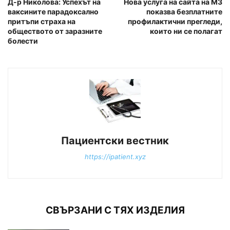
Д-р Николова: Успехът на
Нова услуга на сайта на МЗ
ваксините парадоксално
показва безплатните
притъпи страха на
профилактични прегледи,
обществото от заразните
които ни се полагат
болести
Пациентски вестник
https://ipatient.xyz
СВЪРЗАНИ С ТЯХ ИЗДЕЛИЯ