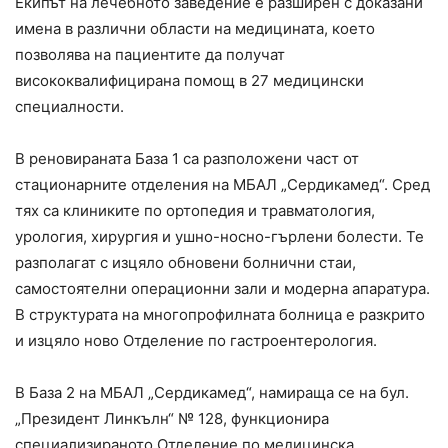
Екипът на лечебното заведение е разширен с доказани
имена в различни области на медицината, което
позволява на пациентите да получат
висококвалифицирана помощ в 27 медицински
специалности.
В реновираната База 1 са разположени част от
стационарните отделения на МБАЛ „Сердикамед“. Сред
тях са клиниките по ортопедия и травматология,
урология, хирургия и ушно-носно-гърлени болести. Те
разполагат с изцяло обновени болнични стаи,
самостоятелни операционни зали и модерна апаратура.
В структурата на многопрофилната болница е разкрито
и изцяло ново Отделение по гастроентерология.
В База 2 на МБАЛ „Сердикамед“, намираща се на бул.
„Президент Линкълн“ № 128, функционира
специализираното Отделение по медицинска