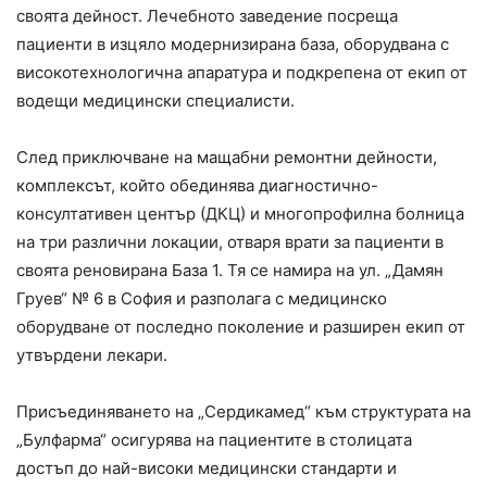
своята дейност. Лечебното заведение посреща
пациенти в изцяло модернизирана база, оборудвана с
високотехнологична апаратура и подкрепена от екип от
водещи медицински специалисти.
След приключване на мащабни ремонтни дейности,
комплексът, който обединява диагностично-
консултативен център (ДКЦ) и многопрофилна болница
на три различни локации, отваря врати за пациенти в
своята реновирана База 1. Тя се намира на ул. „Дамян
Груев“ № 6 в София и разполага с медицинско
оборудване от последно поколение и разширен екип от
утвърдени лекари.
Присъединяването на „Сердикамед“ към структурата на
„Булфарма“ осигурява на пациентите в столицата
достъп до най-високи медицински стандарти и