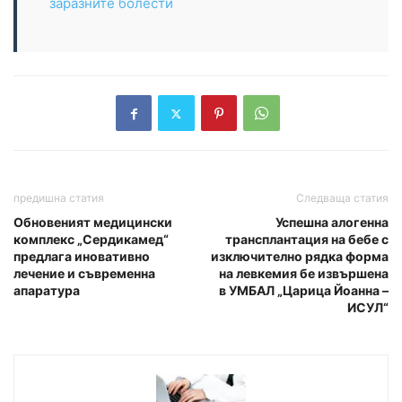
заразните болести
предишна статия
Следваща статия
Обновеният медицински
Успешна алогенна
комплекс „Сердикамед“
трансплантация на бебе с
предлага иновативно
изключително рядка форма
лечение и съвременна
на левкемия бе извършена
апаратура
в УМБАЛ „Царица Йоанна –
ИСУЛ“