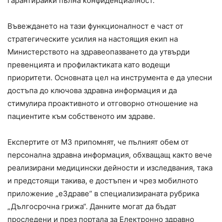
гарантирайки пълна конфиденциалност.
Въвеждането на тази функционалност е част от
стратегическите усилия на настоящия екип на
Министерството на здравеопазването да утвърди
превенцията и профилактиката като водещи
приоритети. Основната цел на инструмента е да улесни
достъпа до ключова здравна информация и да
стимулира проактивното и отговорно отношение на
пациентите към собственото им здраве.
Експертите от МЗ припомнят, че пълният обем от
персонална здравна информация, обхващащ както вече
реализирани медицински дейности и изследвания, така
и предстоящи такива, е достъпен и чрез мобилното
приложение „еЗдраве“ в специализираната рубрика
„Дългосрочна грижа“. Данните могат да бъдат
проследени и през портала за Електронно здравно