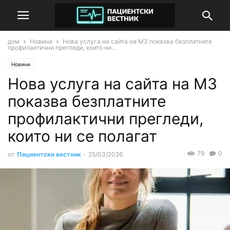
дом
Новини
Нова услуга на сайта на МЗ показва безплатните
профилактични прегледи, които ни...
Новини
Нова услуга на сайта на МЗ
показва безплатните
профилактични прегледи,
които ни се полагат
79
0
от
Пациентски вестник
-
25/03/2026