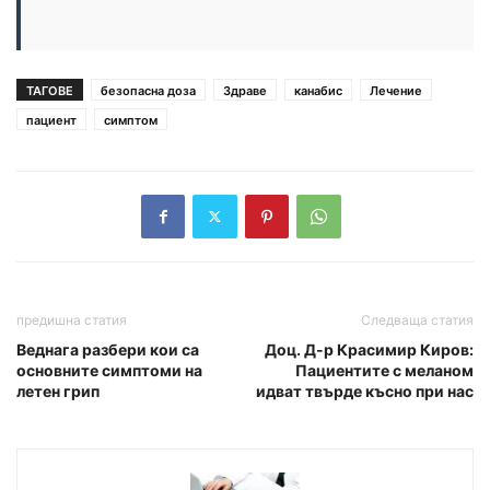
ТАГОВЕ
безопасна доза
Здраве
канабис
Лечение
пациент
симптом
предишна статия
Следваща статия
Веднага разбери кои са
Доц. Д-р Красимир Киров:
основните симптоми на
Пациентите с меланом
летен грип
идват твърде късно при нас