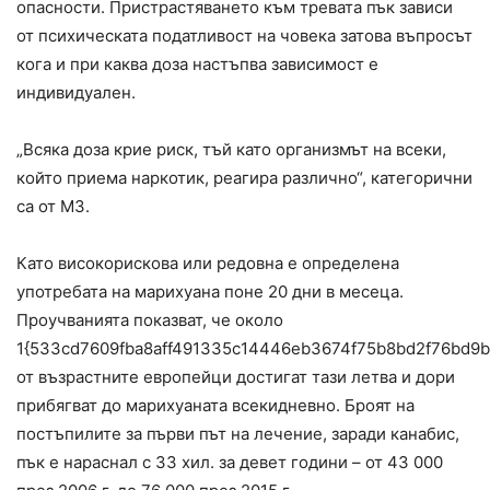
опасности. Пристрастяването към тревата пък зависи
от психическата податливост на човека затова въпросът
кога и при каква доза настъпва зависимост е
индивидуален.
„Всяка доза крие риск, тъй като организмът на всеки,
който приема наркотик, реагира различно“, категорични
са от МЗ.
Като високорискова или редовна е определена
употребата на марихуана поне 20 дни в месеца.
Проучванията показват, че около
1{533cd7609fba8aff491335c14446eb3674f75b8bd2f76bd9
от възрастните европейци достигат тази летва и дори
прибягват до марихуаната всекидневно. Броят на
постъпилите за първи път на лечение, заради канабис,
пък е нараснал с 33 хил. за девет години – от 43 000