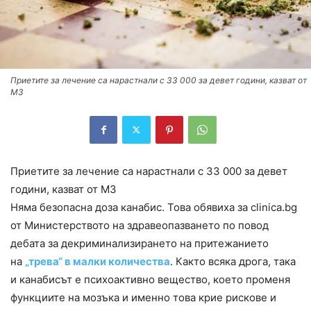
Приетите за лечение са нарастнали с 33 000 за девет години, казват от
МЗ
Приетите за лечение са нарастнали с 33 000 за девет
години, казват от МЗ
Няма безопасна доза канабис. Това обявиха за clinica.bg
от Министерството на здравеопазването по повод
дебата за декриминализирането на притежанието
на
„трева“ в малки количества
. Както всяка дрога, така
и канабисът е психоактивно вещество, което променя
функциите на мозъка и именно това крие рискове и