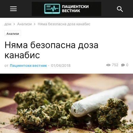
дом
Анализи
Няма безопасна доза канабис
Анализи
Няма безопасна доза
канабис
752
0
от
Пациентски вестник
-
01/06/2018