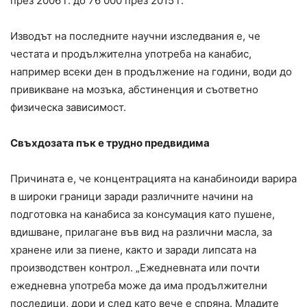
през 2006 г. до 76 000 през 2015 г.
Изводът на последните научни изследвания е, че
честата и продължителна употреба на канабис,
например всеки ден в продължение на години, води до
привикване на мозъка, абстиненция и съответно
физическа зависимост.
Свъхдозата пък е трудно предвидима
Причината е, че концентрацията на канабиноиди варира
в широки граници заради различните начини на
подготовка на канабиса за консумация като пушене,
вдишване, прилагане във вид на различни масла, за
хранене или за пиене, както и заради липсата на
производствен контрол. „Ежедневната или почти
ежедневна употреба може да има продължителни
последици, дори и след като вече е спряна. Младите