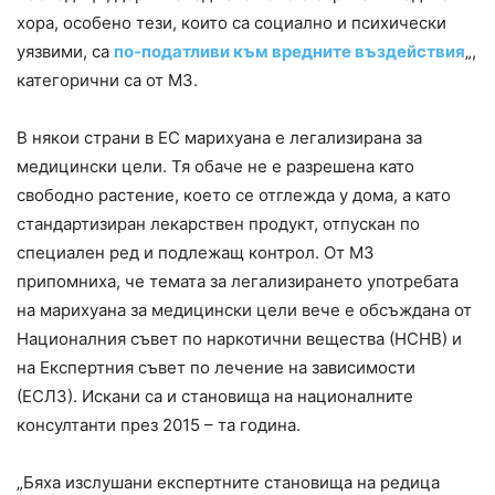
хора, особено тези, които са социално и психически
уязвими, са
по-податливи към вредните въздействия
„,
категорични са от МЗ.
В някои страни в ЕС марихуана е легализирана за
медицински цели. Тя обаче не е разрешена като
свободно растение, което се отглежда у дома, а като
стандартизиран лекарствен продукт, отпускан по
специален ред и подлежащ контрол. От МЗ
припомниха, че темата за легализирането употребата
на марихуана за медицински цели вече е обсъждана от
Националния съвет по наркотични вещества (НСНВ) и
на Експертния съвет по лечение на зависимости
(ЕСЛЗ). Искани са и становища на националните
консултанти през 2015 – та година.
„Бяха изслушани експертните становища на редица