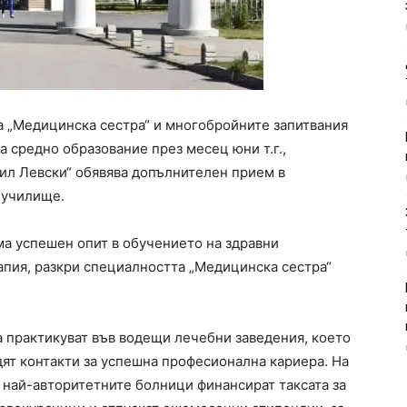
а „Медицинска сестра“ и многобройните запитвания
а средно образование през месец юни т.г.,
ил Левски“ обявява допълнителен прием в
 училище.
ма успешен опит в обучението на здравни
пия, разкри специалността „Медицинска сестра“
 практикуват във водещи лечебни заведения, което
адят контакти за успешна професионална кариера. На
 най-авторитетните болници финансират таксата за