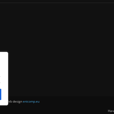
.
.
ни . Web design
enicomp.eu
Нач