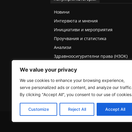
Новини
Интервюта и мнения
Инициативи и мероприятия
Проучвания и статистика
Анализи
Здравноосигурителни права (НЗОК)
Права на деца и родители
We value your privacy
Медицинска експертиза (ТЕЛК/НЕЛК)
We use cookies to enhance your browsing experience,
serve personalized ads or content, and analyze our traffic
By clicking "Accept All", you consent to our use of cookies
Customize
Reject All
Accept All
2025 © Пациентски вестник. Всички права запазе