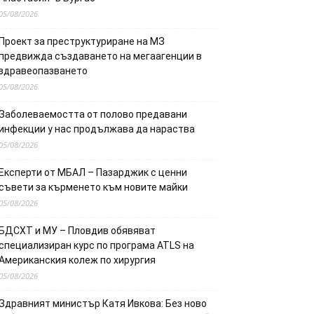
05/08/2026
Проект за преструктуриране на МЗ
предвижда създаването на мегаагенции в
здравеопазването
05/08/2026
Заболеваемостта от полово предавани
инфекции у нас продължава да нараства
05/08/2026
Експерти от МБАЛ – Пазарджик с ценни
съвети за кърменето към новите майки
05/08/2026
БДСХТ и МУ – Пловдив обявяват
специализиран курс по програма ATLS на
Американския колеж по хирургия
05/08/2026
Здравният министър Катя Ивкова: Без ново