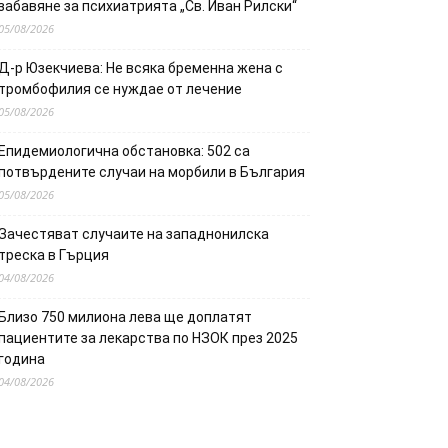
забавяне за психиатрията „Св. Иван Рилски“
05/08/2026
Д-р Юзекчиева: Не всяка бременна жена с
тромбофилия се нуждае от лечение
05/08/2026
Епидемиологична обстановка: 502 са
потвърдените случаи на морбили в България
05/08/2026
Зачестяват случаите на западнонилска
треска в Гърция
04/08/2026
Близо 750 милиона лева ще доплатят
пациентите за лекарства по НЗОК през 2025
година
04/08/2026