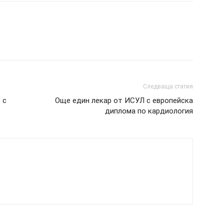
Следваща статия
 с
Още един лекар от ИСУЛ с европейска
диплома по кардиология