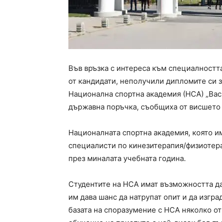
Във връзка с интереса към специалностт
от кандидати, неполучили дипломите си з
Национална спортна академия (НСА) „Вас
държавна поръчка, съобщиха от висшето
Националната спортна академия, която и
специалисти по кинезитерапия/физиотера
през миналата учебната година.
Студентите на НСА имат възможността да
им дава шанс да натрупат опит и да изгр
базата на споразумение с НСА няколко от