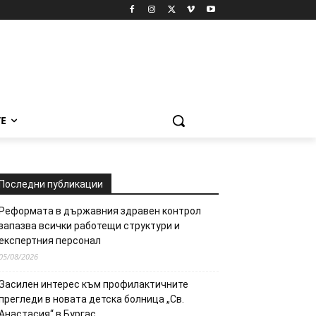
Е
Последни публикации
Реформата в държавния здравен контрол
запазва всички работещи структури и
експертния персонал
05/08/2026
Засилен интерес към профилактичните
прегледи в новата детска болница „Св.
Анастасия“ в Бургас