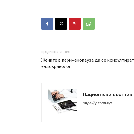
предишна статия
Жените в перименопауза да се консултират
ендокринолог
Пациентски вестник
https://ipatient.xyz