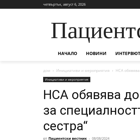
четвъртък, август 6, 2026
Пациент
НАЧАЛО
НОВИНИ
ИНТЕРВЮТ
дом
Инициативи и мероприятия
НСА обявява
Инициативи и мероприятия
НСА обявява д
за специалност
сестра“
от
Пациентски вестник
-
08/08/2024