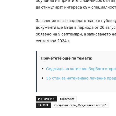
обучение на приетите с най-висок бал п
да стимулират интереса към специалностт
Заявлението за кандидатстване е публику
документи ще бъде в периода от 26 авгус
обявено на 9 септември, а записването на
септември.2024 г.
Прочетете още по темата:
Седмица на антиспин борбата старти
35 стаи за интензивно лечение пре
ИЗТОЧНИК
zdrave.net
ТАГОВЕ
специалността „Медицинска сестра“