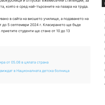
ървокурсници и отпускат ежемесечни стипендии, за
а, която е сред най-търсените на пазара на труда.
вано в сайта на висшето училище, а подаването на
т до 5 септември 2024 г. Класирането ще бъде
 приетите студенти ще стане от 10 до 13
ра от 05.08 в цялата страна
движдат в Националната детска болница