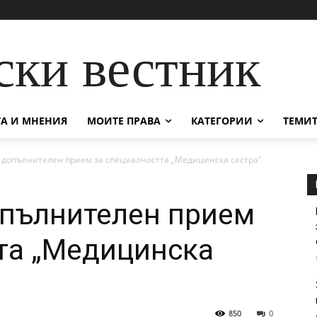
ски вестник
А И МНЕНИЯ
МОИТЕ ПРАВА
КАТЕГОРИИ
ТЕМИТ
 допълнителен прием за специалността „Медицинска сестра“
опълнителен прием
та „Медицинска
850
0