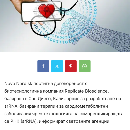
Novo Nordisk постигна договореност с
биотехнологична компания Replicate Bioscience,
базирана в Сан Диего, Калифорния за разработване на
srRNA-базирани терапии за кардиометаболитни
заболявания чрез технологията на саморепликиращата
се РНК (srRNA), информират световните агенции.