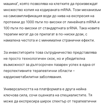
машина“, която позволява на клетките да произвеждат
множество копия на кодираната mRNA. Този механизъм
на самоамплификация води до нива на експресия на
протеини до 1000 пъти по-високи от линейната mRNA и
100 пъти по-високи от стандартната srRNA. Така новите
терапии могат да се прилагат в по-ниски дози, с
намалена честота и с минимални странични ефекти.
За инвеститорите това сътрудничество представлява
не просто технологичен скок, но и убедителна
възможност за дългосрочен пазарен успех в една от
перспективните терапевтични области –
кардиометабилитни заболявания.
Универсалността на платформата е друга нейна
ключова сила, сочи оценката на специалистите. Тя
може да експресира широк спектър от терапевтични