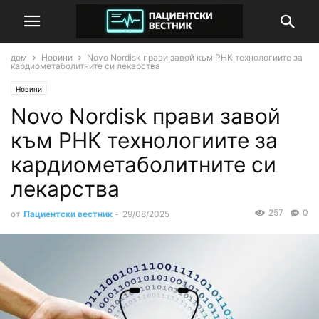
дом
Новини
Novo Nordisk прави завой към РНК технологиите за
кардиометаболитните си лекарства
Новини
Novo Nordisk прави завой
към РНК технологиите за
кардиометаболитните си
лекарства
257
0
от
Пациентски вестник
-
29/08/2025