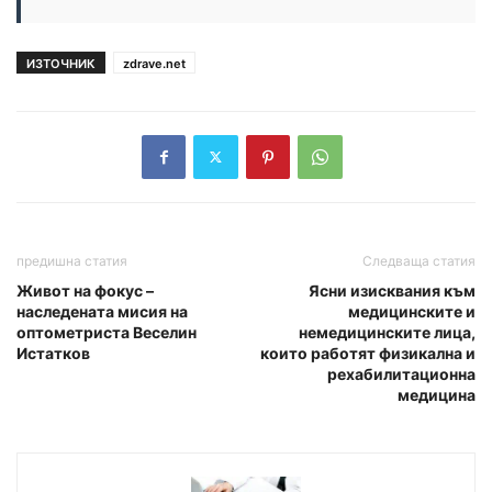
ИЗТОЧНИК
zdrave.net
предишна статия
Следваща статия
Живот на фокус –
Ясни изисквания към
наследената мисия на
медицинските и
оптометриста Веселин
немедицинските лица,
Истатков
които работят физикална и
рехабилитационна
медицина