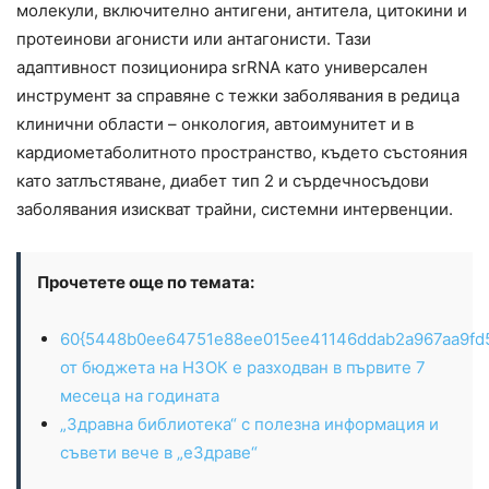
молекули, включително антигени, антитела, цитокини и
протеинови агонисти или антагонисти. Тази
адаптивност позиционира srRNA като универсален
инструмент за справяне с тежки заболявания в редица
клинични области – онкология, автоимунитет и в
кардиометаболитното пространство, където състояния
като затлъстяване, диабет тип 2 и сърдечносъдови
заболявания изискват трайни, системни интервенции.
Прочетете още по темата:
60{5448b0ee64751e88ee015ee41146ddab2a967aa9fd
от бюджета на НЗОК е разходван в първите 7
месеца на годината
„Здравна библиотека“ с полезна информация и
съвети вече в „еЗдраве“