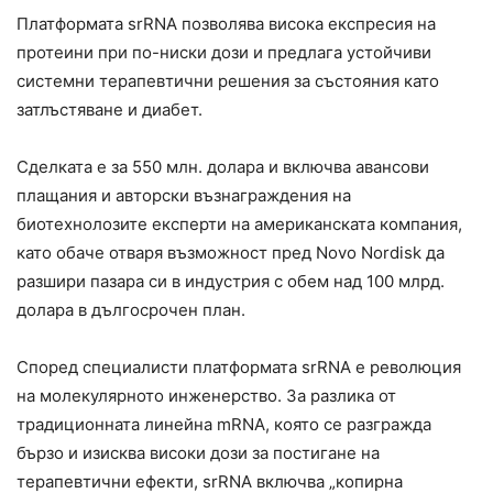
Платформата srRNA позволява висока експресия на
протеини при по-ниски дози и предлага устойчиви
системни терапевтични решения за състояния като
затлъстяване и диабет.
Сделката е за 550 млн. долара и включва авансови
плащания и авторски възнаграждения на
биотехнолозите експерти на американската компания,
като обаче отваря възможност пред Novo Nordisk да
разшири пазара си в индустрия с обем над 100 млрд.
долара в дългосрочен план.
Според специалисти платформата srRNA е революция
на молекулярното инженерство. За разлика от
традиционната линейна mRNA, която се разгражда
бързо и изисква високи дози за постигане на
терапевтични ефекти, srRNA включва „копирна