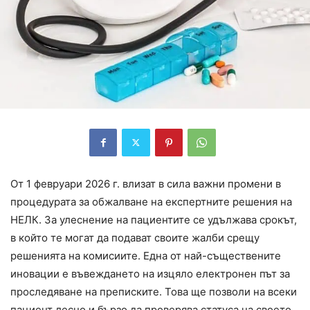
От 1 февруари 2026 г. влизат в сила важни промени в
процедурата за обжалване на експертните решения на
НЕЛК. За улеснение на пациентите се удължава срокът,
в който те могат да подават своите жалби срещу
решенията на комисиите. Една от най-съществените
иновации е въвеждането на изцяло електронен път за
проследяване на преписките. Това ще позволи на всеки
пациент лесно и бързо да проверява статуса на своето