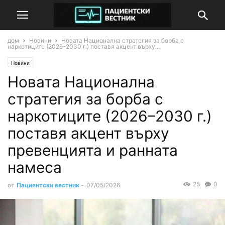
дом
Новини
Новата Национална стратегия за борба с
наркотиците (2026–2030 г.) поставя акцент върху...
Новини
Новата Национална
стратегия за борба с
наркотиците (2026–2030 г.)
поставя акцент върху
превенцията и ранната
намеса
25
0
от
Пациентски вестник
-
07/05/2026