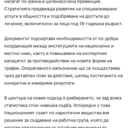
налагат по-ранна и целенасочена превенция.
Стратегията предвижда развитие на специализирани
услуги в общността и подобряване на достъпа до
лечение, включително за лица под 18-годишна възраст.
Документът подчертава необходимостта от по-добра
координация между институциите на национално и
местно ниво, както и повишаване на експертния
капацитет за противодействие на новите форми на
трафик. Оперативното изпълнение ще се осъществява
чрез детайлен план за действие, целящ постигането на
конкретни и измерими резултати.
В центъра на новия подход е разбирането, че зад всяка
статистика стои човешка съдба. Успоредно с това
Националният съвет по наркотични вещества взе
решение за създаване на работна група, която да
изготви предложения за устойчив механизъм за