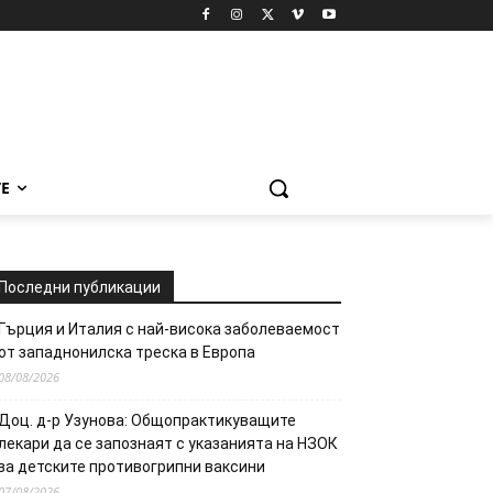
Е
Последни публикации
Гърция и Италия с най-висока заболеваемост
от западнонилска треска в Европа
08/08/2026
Доц. д-р Узунова: Общопрактикуващите
лекари да се запознаят с указанията на НЗОК
за детските противогрипни ваксини
07/08/2026