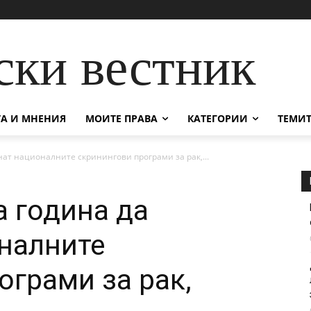
ски вестник
А И МНЕНИЯ
МОИТЕ ПРАВА
КАТЕГОРИИ
ТЕМИТ
нат националните скринингови програми за рак,...
а година да
налните
ограми за рак,