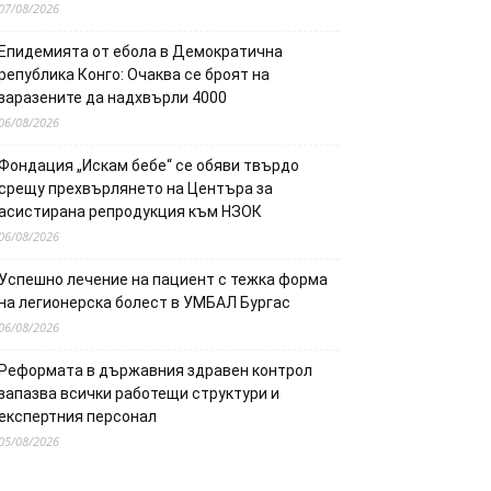
07/08/2026
Епидемията от ебола в Демократична
република Конго: Очаква се броят на
заразените да надхвърли 4000
06/08/2026
Фондация „Искам бебе“ се обяви твърдо
срещу прехвърлянето на Центъра за
асистирана репродукция към НЗОК
06/08/2026
Успешно лечение на пациент с тежка форма
на легионерска болест в УМБАЛ Бургас
06/08/2026
Реформата в държавния здравен контрол
запазва всички работещи структури и
експертния персонал
05/08/2026