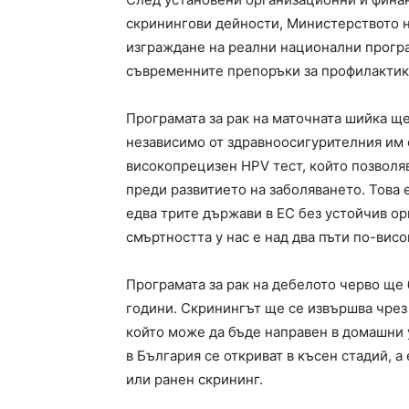
скринингови дейности, Министерството н
изграждане на реални национални програ
съвременните препоръки за профилактика
Програмата за рак на маточната шийка ще
независимо от здравноосигурителния им 
високопрецизен HPV тест, който позволя
преди развитието на заболяването. Това 
едва трите държави в ЕС без устойчив ор
смъртността у нас е над два пъти по-висо
Програмата за рак на дебелото черво ще
години. Скринингът ще се извършва чрез 
който може да бъде направен в домашни у
в България се откриват в късен стадий, 
или ранен скрининг.