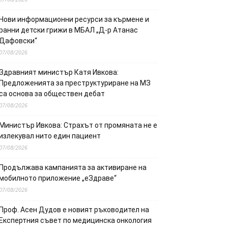
Нови информационни ресурси за кърмене и
ранни детски грижи в МБАЛ „Д-р Атанас
Дафовски“
07/08/2026
Здравният министър Катя Ивкова:
Предложенията за преструктуриране на МЗ
са основа за обществен дебат
07/08/2026
Министър Ивкова: Страхът от промяната не е
излекувал нито един пациент
07/08/2026
Продължава кампанията за активиране на
мобилното приложение „еЗдраве“
07/08/2026
Проф. Асен Дудов е новият ръководител на
Експертния съвет по медицинска онкология