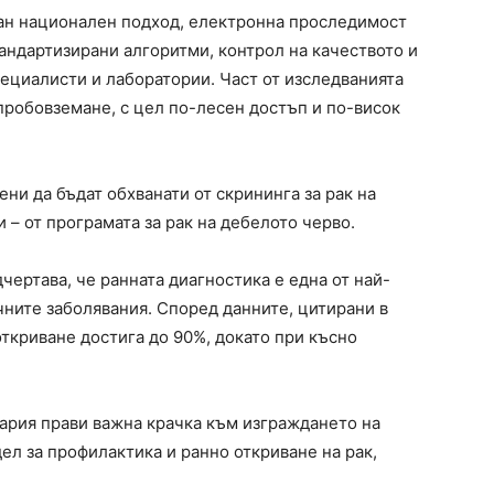
ан национален подход, електронна проследимост
ндартизирани алгоритми, контрол на качеството и
ециалисти и лаборатории. Част от изследванията
пробовземане, с цел по-лесен достъп и по-висок
ни да бъдат обхванати от скрининга за рак на
 – от програмата за рак на дебелото черво.
ертава, че ранната диагностика е една от най-
чните заболявания. Според данните, цитирани в
ткриване достига до 90%, докато при късно
ария прави важна крачка към изграждането на
ел за профилактика и ранно откриване на рак,