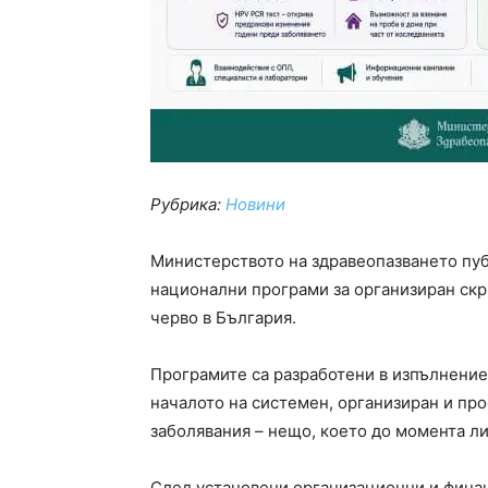
Рубрика:
Новини
Министерството на здравеопазването пу
национални програми за организиран скри
черво в България.
Програмите са разработени в изпълнение 
началото на системен, организиран и пр
заболявания – нещо, което до момента ли
След установени организационни и фина