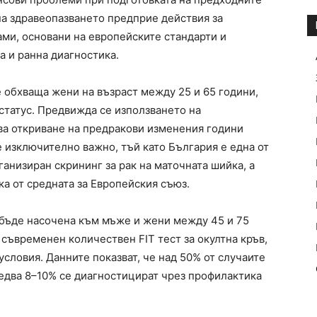
а здравеопазването предприе действия за
ми, основани на европейските стандарти и
 и ранна диагностика.
 обхваща жени на възраст между 25 и 65 години,
статус. Предвижда се използването на
ва откриване на предракови изменения години
е изключително важно, тъй като България е една от
ганизиран скрининг за рак на маточната шийка, а
ка от средната за Европейския съюз.
 бъде насочена към мъже и жени между 45 и 75
съвременен количествен FIT тест за окултна кръв,
словия. Данните показват, че над 50% от случаите
а едва 8–10% се диагностицират чрез профилактика