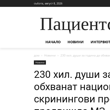
събота, август 8, 2026
Пациент
НАЧАЛО
НОВИНИ
ИНТЕРВЮТ
дом
Новини
230 хил. души за година да обхва
Новини
230 хил. души з
обхванат нацио
скринингови пр