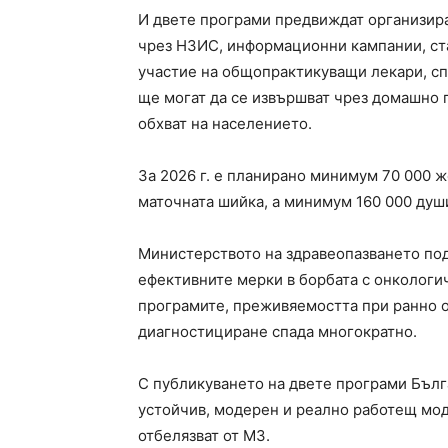
И двете програми предвиждат организир
чрез НЗИС, информационни кампании, ста
участие на общопрактикуващи лекари, сп
ще могат да се извършват чрез домашно 
обхват на населението.
За 2026 г. е планирано минимум 70 000 же
маточната шийка, а минимум 160 000 души
Министерството на здравеопазването подч
ефективните мерки в борбата с онкологи
програмите, преживяемостта при ранно о
диагностициране спада многократно.
С публикуването на двете програми Бълг
устойчив, модерен и реално работещ мод
отбелязват от МЗ.