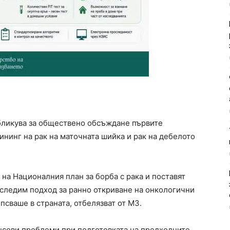
бликува за обществено обсъждане първите
нинг на рак на маточната шийка и рак на дебелото
на Националния план за борба с рака и поставят
оследим подход за ранно откриване на онкологични
псваше в страната, отбелязват от МЗ.
нсови проблеми при подготовката на предходните