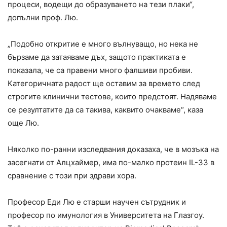
процеси, водещи до образуването на тези плаки“,
допълни проф. Лю.
„Подобно откритие е много вълнуващо, но нека не
бързаме да затаяваме дъх, защото практиката е
показала, че са правени много фалшиви пробиви.
Категоричната радост ще оставим за времето след
строгите клинични тестове, които предстоят. Надяваме
се резултатите да са такива, каквито очакваме“, каза
още Лю.
Няколко по-ранни изследвания доказаха, че в мозъка на
засегнати от Алцхаймер, има по-малко протеин IL-33 в
сравнение с този при здрави хора.
Професор Еди Лю е старши научен сътрудник и
професор по имунология в Университета на Глазгоу.