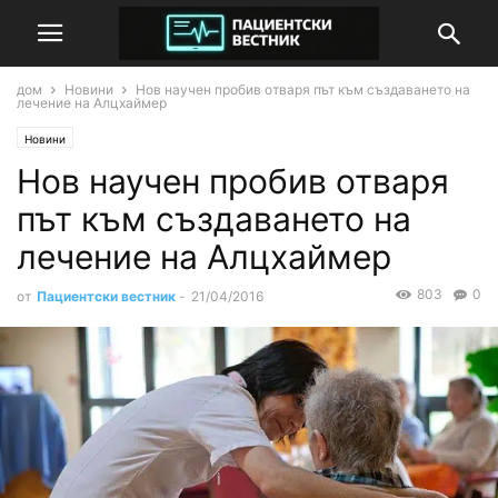
дом
Новини
Нов научен пробив отваря път към създаването на
лечение на Алцхаймер
Новини
Нов научен пробив отваря
път към създаването на
лечение на Алцхаймер
803
0
от
Пациентски вестник
-
21/04/2016