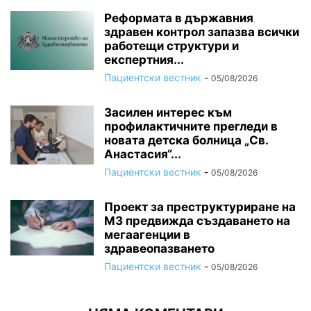
Реформата в държавния
здравен контрол запазва всички
работещи структури и
експертния...
Пациентски вестник
-
05/08/2026
Засилен интерес към
профилактичните прегледи в
новата детска болница „Св.
Анастасия“...
Пациентски вестник
-
05/08/2026
Проект за преструктуриране на
МЗ предвижда създаването на
мегаагенции в
здравеопазването
Пациентски вестник
-
05/08/2026