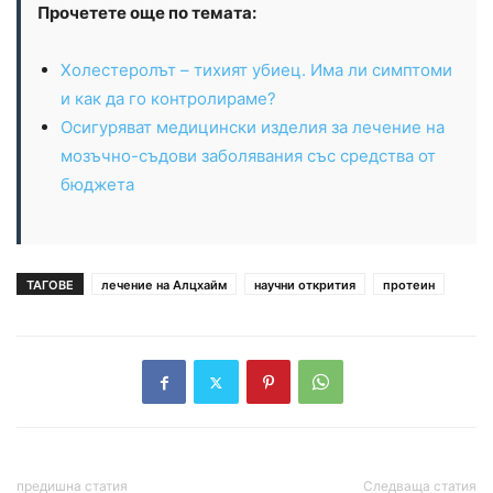
Прочетете още по темата:
Холестеролът – тихият убиец. Има ли симптоми
и как да го контролираме?
Осигуряват медицински изделия за лечение на
мозъчно-съдови заболявания със средства от
бюджета
ТАГОВЕ
лечение на Алцхайм
научни открития
протеин
предишна статия
Следваща статия