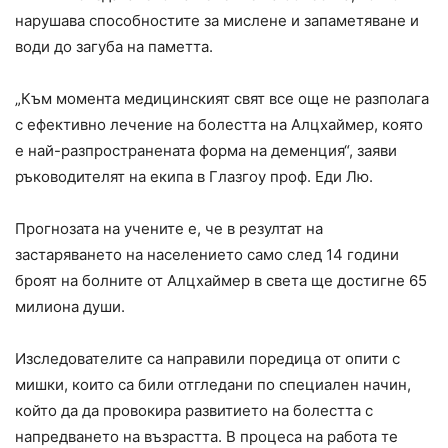
нарушава способностите за мислене и запаметяване и
води до загуба на паметта.
„Към момента медицинският свят все още не разполага
с ефективно лечение на болестта на Алцхаймер, която
е най-разпространената форма на деменция“, заяви
ръководителят на екипа в Глазгоу проф. Еди Лю.
Прогнозата на учените е, че в резултат на
застаряването на населението само след 14 години
броят на болните от Алцхаймер в света ще достигне 65
милиона души.
Изследователите са направили поредица от опити с
мишки, които са били отгледани по специален начин,
който да да провокира развитието на болестта с
напредването на възрастта. В процеса на работа те