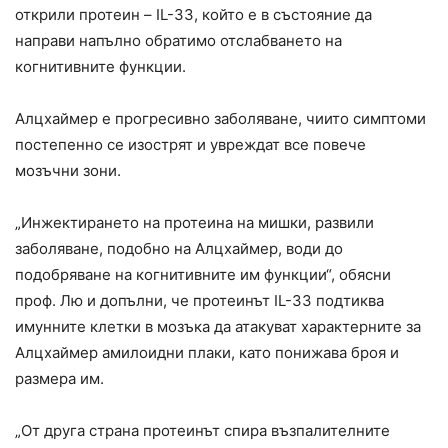
открили протеин – IL-33, който е в състояние да
направи напълно обратимо отслабването на
когнитивните функции.
Алцхаймер е прогресивно заболяване, чиито симптоми
постепенно се изострят и увреждат все повече
мозъчни зони.
„Инжектирането на протеина на мишки, развили
заболяване, подобно на Алцхаймер, води до
подобряване на когнитивните им функции“, обясни
проф. Лю и допълни, че протеинът IL-33 подтиква
имунните клетки в мозъка да атакуват характерните за
Алцхаймер амилоидни плаки, като понижава броя и
размера им.
„От друга страна протеинът спира възпалителните