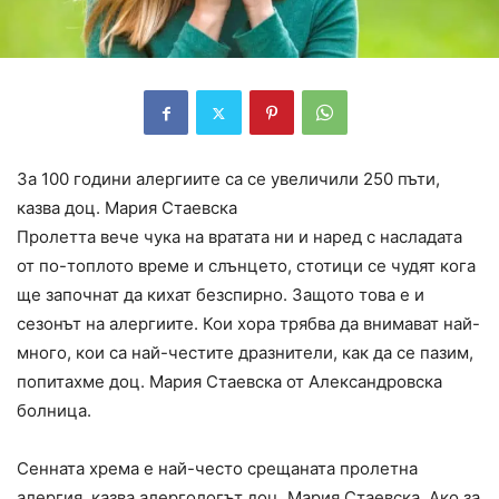
За 100 години алергиите са се увеличили 250 пъти,
казва доц. Мария Стаевска
Пролетта вече чука на вратата ни и наред с насладата
от по-топлото време и слънцето, стотици се чудят кога
ще започнат да кихат безспирно. Защото това е и
сезонът на алергиите. Кои хора трябва да внимават най-
много, кои са най-честите дразнители, как да се пазим,
попитахме доц. Мария Стаевска от Александровска
болница.
Сенната хрема е най-често срещаната пролетна
алергия, казва алергологът доц. Мария Стаевска. Ако за