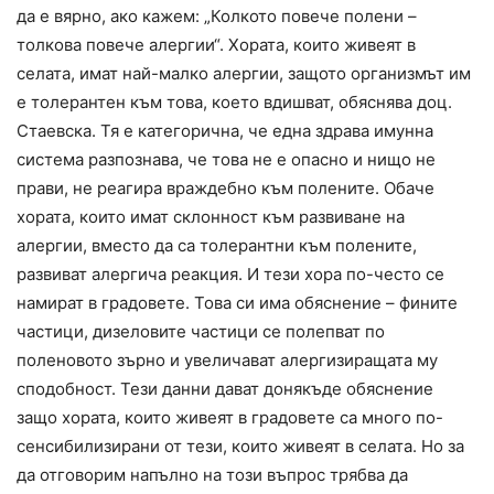
да е вярно, ако кажем: „Колкото повече полени –
толкова повече алергии“. Хората, които живеят в
селата, имат най-малко алергии, защото организмът им
е толерантен към това, което вдишват, обяснява доц.
Стаевска. Тя е категорична, че една здрава имунна
система разпознава, че това не е опасно и нищо не
прави, не реагира враждебно към полените. Обаче
хората, които имат склонност към развиване на
алергии, вместо да са толерантни към полените,
развиват алергича реакция. И тези хора по-често се
намират в градовете. Това си има обяснение – фините
частици, дизеловите частици се полепват по
поленовото зърно и увеличават алергизиращата му
сподобност. Тези данни дават донякъде обяснение
защо хората, които живеят в градовете са много по-
сенсибилизирани от тези, които живеят в селата. Но за
да отговорим напълно на този въпрос трябва да