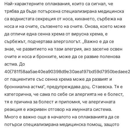
Най-характерните оплаквания, които са сигнал, че
трябва да бъде потърсена специализирана медицинска
са воднистата секреция от носа, кихането, сърбежа на
носа и на очите, сълзенето на очите. Онова, което може
да отличи една сенна хрема от вирусна хрема, е
сърбежът, подчертава алергологът. „Важно е да се
знае, че развитието на тази алегрия, ако засегне освен
очите и носа и бронхите, може да се развие поленова
астма. До
40{781f58aa5ae40ea90398d9e30aea197bd59d7950bedaee2
от пациентите със сенна хрема може да развият и
бронхиална астма“, предупреждава доц. Стаевска. Тя е
категорична, че сама по себе си алергията не е болест,
тя е причина за болест и припомня, че алергичната
реакция е изкривен отговор на имунната система.
Много е важно още в началото на оплакванията да се
потърси специализирана медицинска помощ, защото