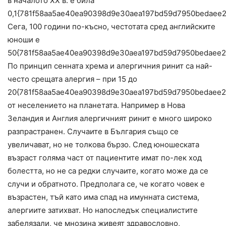
в началото ХХ в. е била
0,1{781f58aa5ae40ea90398d9e30aea197bd59d7950bedaee2
Сега, 100 години по-късно, честотата сред английските
юноши е
50{781f58aa5ae40ea90398d9e30aea197bd59d7950bedaee2
По принцип сенната хрема и алергичния ринит са най-
често срещата алергия – при 15 до
20{781f58aa5ae40ea90398d9e30aea197bd59d7950bedaee2
от неселението на планетата. Например в Нова
Зеландия и Англия алергичният ринит е много широко
разпрастранен. Случаите в България също се
увеличават, но не толкова бързо. След юношеската
възраст голяма част от пациентите имат по-лек ход
болестта, но не са редки случаите, когато може да се
случи и обратното. Предполага се, че когато човек е
възрастен, тъй като има спад на имунната система,
алергиите затихват. Но напоследък специалистите
забелязали, че мнозина живеят здравословно,