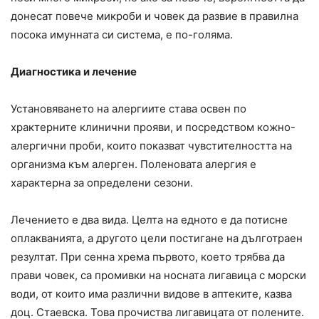
донесат повече микроби и човек да развие в правилна
посока имунната си система, е по-голяма.
Диагностика и лечение
Установяването на алергиите става освен по
храктерните клинични прояви, и посредством кожно-
алергични проби, които показват чувстителността на
организма към алерген. Поленовата алергия е
характерна за определени сезони.
Лечението е два вида. Целта на едното е да потисне
оплакванията, а другото цели постигане на дълготраен
резултат. При сенна хрема първото, което трябва да
прави човек, са промивки на носната лигавица с морски
води, от които има различни видове в аптеките, казва
доц. Стаевска. Това прочиства лигавицата от полените.