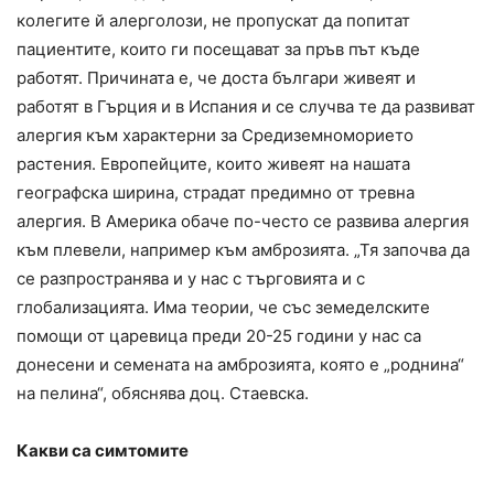
колегите й алерголози, не пропускат да попитат
пациентите, които ги посещават за пръв път къде
работят. Причината е, че доста българи живеят и
работят в Гърция и в Испания и се случва те да развиват
алергия към характерни за Средиземноморието
растения. Европейците, които живеят на нашата
географска ширина, страдат предимно от тревна
алергия. В Америка обаче по-често се развива алергия
към плевели, например към амброзията. „Тя започва да
се разпространява и у нас с търговията и с
глобализацията. Има теории, че със земеделските
помощи от царевица преди 20-25 години у нас са
донесени и семената на амброзията, която е „роднина“
на пелина“, обяснява доц. Стаевска.
Какви са симтомите