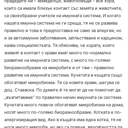
прадедите ни – земеделци, животновъди – все хора,
които са имали близък контакт със земята и животните,
са своеобразни учители на имунната система. И когато
нашата имунна система не ги среща, тя не се развива
правилно и това е предпоставка не само за алергии, но
и за автоимунни заболявания, затлъстяване и карцином,
казва специалистката. Тя обяснява, че хората, които
живеят в контакт с крави имат много по-нормално
развитие на имунната система, с много по-голямо
биоразнообразие на микробите и от там – правилно
развитие на имунната система. Кучетата в къщата също
обогатяват микробиома. Те са новите крави, шегува се
доц. Стаевска. По думите й те могат да ни помогнат да
„възпитаваме“ по правилен начин имунната си система.
Кучетата много повече обогатяват микробиома на дома,
носят много по-голямо биоразнообразие. Котката е по-
алергизиращия вид. Ако в къщата има една котка, тя не
носи много микроби, но ако са повече, вероятността да