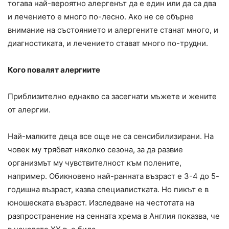
тогава най-вероятно алергенът да е един или да са два
и лечението е много по-лесно. Ако не се обърне
внимание на състоянието и алергените станат много, и
диагностиката, и лечението стават много по-трудни.
Кого повалят алергиите
Приблизително еднакво са засегнати мъжете и жените
от алергии.
Най-малките деца все още не са сенсибилизирани. На
човек му трябват няколко сезона, за да развие
организмът му чувствителност към полените,
например. Обикновено най-ранната възраст е 3-4 до 5-
годишна възраст, казва специалистката. Но пикът е в
юношеската възраст. Изследване на честотата на
разпространение на сенната хрема в Англия показва, че