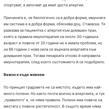
спортуват, а започват да имат доста алергии.
Причината е, че биологично са в добра форма, имунната
им система е в добра форма, обяснява доц. Стаевска. Тя
разказва за пациентка с алергия към домашен прах,
която е правила имунотерапия на около 30-годишна
възраст и повече от 20 години не е имала проблем, но
на 66 години с нова сила се върнала алергията към
домашния прах. Тогава лекарката отново й направила
имунотерапия, след което състоянието й се подобрило.
Важно е къде живеем
По принцип градовете не са мястото, където има най-
много полени. Но както почти всичко в алергиите, и тук
„правилото“ е, че няма правила. Полени има повече на
местата с повече растителност. В същото време няма