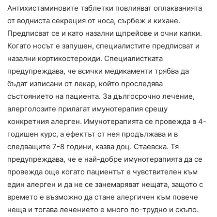
Антихистаминовите таблетки повлияват оплакванията
от водниста секреция от носа, сърбеж и кихане.
Предписват се и като назални щпрейове и очни капки.
Когато носът е запушен, специалистите предписват и
назални кортикостероиди. Специалистката
предупреждава, че всички медикаменти трябва да
бъдат изписани от лекар, който проследява
състоянието на пациента. За дългосрочно лечение,
алерголозите прилагат имунотерапия срещу
конкретния алерген. Имунотерапията се провежда в 4-
годишен курс, а ефектът от нея продължава и в
следващите 7-8 години, казва доц. Стаевска. Тя
предупреждава, че е най-добре имунотерапията да се
провежда още когато пациентът е чувствителен към
един алерген и да не се занемаряват нещата, защото с
времето е възможно да стане алергичен към повече
неща и тогава лечението е много по-трудно и скъпо.