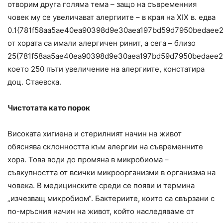
отворим друга голяма тема – защо на съвременния
човек му се увеличават алергиите – в края на XIX в. едва
0.1{781f58aa5ae40ea90398d9e30aea197bd59d7950bedaee
от хората са имали алергичен ринит, а сега – близо
25{781f58aa5ae40ea90398d9e30aea197bd59d7950bedaee2
което 250 пъти увеличение на алергиите, констатира
доц. Стаевска.
Чистотата като порок
Високата хигиена и стерилният начин на живот
обяснява склонността към алергии на съвременните
хора. Това води до промяна в микробиома –
съвкупността от всички микроорганизми в организма на
човека. В медицинските среди се появи и термина
„изчезващ микробиом“. Бактериите, които са свързани с
по-мръсния начин на живот, който наследяваме от