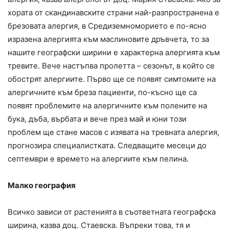
хората от скандинавските страни най-разпространена е
брезовата алергия, в Средиземноморието е по-ясно
изразена алергията към маслиновите дръвчета, то за
нашите географски ширини е характерна алергията към
тревите. Вече настъпва пролетта – сезонът, в който се
обострят алергиите. Първо ще се появят симтомите на
алергичните към бреза пациенти, по-късно ще са
появят проблемите на алергичните към полените на
бука, дъба, върбата и вече през май и юни този
проблем ще стане масов с изявата на тревната алергия,
прогнозира специалистката. Следващите месеци до
септември е времето на алергиите към пелина.
Малко география
Всичко зависи от растенията в съответната географска
ширина, казва доц. Стаевска. Въпреки това, тя и