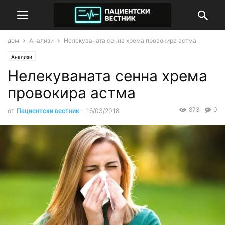
дом
Анализи
Нелекуваната сенна хрема провокира астма
Анализи
Нелекуваната сенна хрема
провокира астма
873
0
от
Пациентски вестник
-
16/03/2018