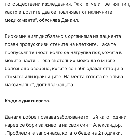
по-съществени изследвания. Факт е, че и третият тип,
както и другите два се повлияват от наличните
медикаменти“, обяснява Данаил.
Биохимичният дисбаланс в организма на пациента
прави пропускливи стените на клетките. Така те
пропускат течност, която се натрупва под кожата в
меките части. „Това състояние може да е много
болезнено особено, когато се наблюдават оттоци в
стомаха или крайниците. На места кожата се опъва
максимално“, допълва бащата.
Къде е диагнозата…
Данаил добре познава заболяването тъй като години
наред се бори за живота на своя син – Александър.
„Проблемите започнаха, когато беше на 2 годинки.