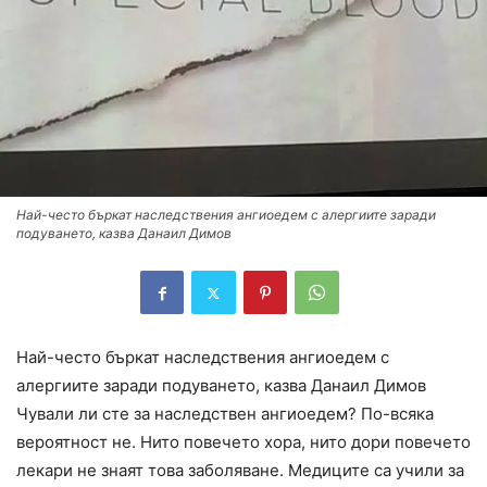
Най-често бъркат наследствения ангиоедем с алергиите заради
подуването, казва Данаил Димов
Най-често бъркат наследствения ангиоедем с
алергиите заради подуването, казва Данаил Димов
Чували ли сте за наследствен ангиоедем? По-всяка
вероятност не. Нито повечето хора, нито дори повечето
лекари не знаят това заболяване. Медиците са учили за