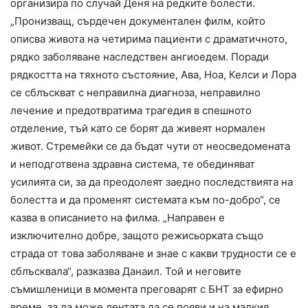
организира по случай Деня на редките болести.
„Пронизващ, сърдечен документален филм, който
описва живота на четирима пациенти с драматичното,
рядко заболяване наследствен ангиоедем. Поради
рядкостта на тяхното състояние, Ава, Ноа, Келси и Лора
се сблъскват с неправилна диагноза, неправилно
лечение и предотвратима трагедия в спешното
отделение, тъй като се борят да живеят нормален
живот. Стремейки се да бъдат чути от неосведомената
и неподготвена здравна система, те обединяват
усилията си, за да преодолеят заедно последствията на
болестта и да променят системата към по-добро“, се
казва в описанието на филма. „Направен е
изключително добре, защото режисьорката също
страда от това заболяване и знае с какви трудности се е
сблъсквала“, разказва Данаил. Той и неговите
съмишленици в момента преговарят с БНТ за ефирно
време, за да може лентата да се появи и на малкия