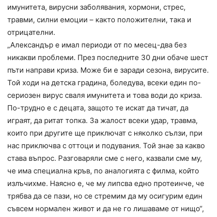
имунитета, вирусни заболявания, хормони, стрес,
травми, силни емоции – както положителни, така и
отрицателни.
„Александър е имал периоди от по месец-два без
никакви проблеми. През последните 30 дни обаче шест
пъти направи криза. Може би е заради сезона, вирусите.
Той ходи на детска градина, боледува, всеки един по-
сериозен вирус сваля имунитета и това води до криза.
По-трудно е с децата, защото те искат да тичат, да
играят, да ритат топка. За жалост всеки удар, травма,
които при другите ще приключат с няколко сълзи, при
нас приключва с оттоци и подувания. Той знае за какво
става въпрос. Разговаряли сме с него, казвали сме му,
че има специална кръв, по аналогията с филма, който
излъчихме. Наясно е, че му липсва едно протеинче, че
трябва да се пази, но се стремим да му осигурим един
съвсем нормален живот и да не го лишаваме от нищо“,