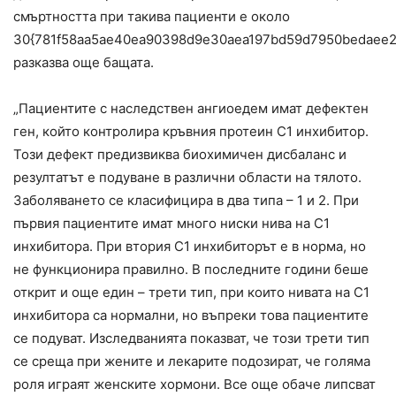
смъртността при такива пациенти е около
30{781f58aa5ae40ea90398d9e30aea197bd59d7950bedaee2
разказва още бащата.
„Пациентите с наследствен ангиоедем имат дефектен
ген, който контролира кръвния протеин С1 инхибитор.
Този дефект предизвиква биохимичен дисбаланс и
резултатът е подуване в различни области на тялото.
Заболяването се класифицира в два типа – 1 и 2. При
първия пациентите имат много ниски нива на С1
инхибитора. При втория С1 инхибиторът е в норма, но
не функционира правилно. В последните години беше
открит и още един – трети тип, при които нивата на С1
инхибитора са нормални, но въпреки това пациентите
се подуват. Изследванията показват, че този трети тип
се среща при жените и лекарите подозират, че голяма
роля играят женските хормони. Все още обаче липсват