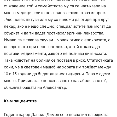
съжаление той и семейството му са се натъквали на
много медици, които не знаят за какво става въпрос.
„Ако човек пътува или му се наложи да отиде при друг
лекар, ако е нещо спешно, специалистите пак могат да
объркат и да ти дадат противоалергични лекарства.
Имали сме такива случаи – човек отива с епикризата, с
лекарството при непознат лекар, а той отказва да
постави медикамента, защото не познава диагнозата.
Така животът на болния се поставя в риск. Статистиката
сочи, че в световен мащаб на хората им трябват между
10 и 15 години да бъдат диагностицирани. Това е адски
много. Причината е непознаването на заболяването“,
обяснява бащата на Александър.
Към пациентите
Години наред Данаил Димов се е посветил на рядката