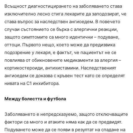
Всъщност диагностицирането на заболяването става
изключително лесно стига лекарите да заподозират, че
става въпрос за наследствен ангиоедем. В повечето
случаи състоянието се бърка с алергични реакции,
защото симптомите са много идентични – подуване,
оттоци. Първото нещо, което може да предизвика
подозрение у лекаря, е фактът, че пациентът не се
повлиява от обикновените медикаменти за алергия –
кортикостероиди, антихистамини. Наследственият
ангиоедем се доказва с кръвен тест като се определят
нивата на С1 инхибитора.
Между болестта и футбола
Заболяването е непредсказуемо, защото отключващите
фактори са много и атаките няма как да се предвидят.
Подуването може да се появи в резултат на спадане на