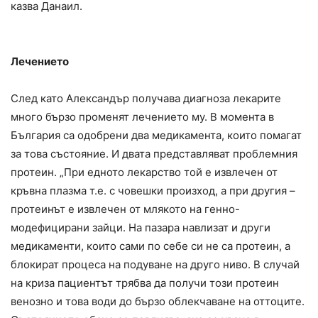
казва Данаил.
Лечението
След като Александър получава диагноза лекарите
много бързо променят лечението му. В момента в
България са одобрени два медикамента, които помагат
за това състояние. И двата представляват проблемния
протеин. „При едното лекарство той е извлечен от
кръвна плазма т.е. с човешки произход, а при другия –
протеинът е извлечен от млякото на генно-
модефицирани зайци. На пазара навлизат и други
медикаменти, които сами по себе си не са протеин, а
блокират процеса на подуване на друго ниво. В случай
на криза пациентът трябва да получи този протеин
венозно и това води до бързо облекчаване на оттоците.