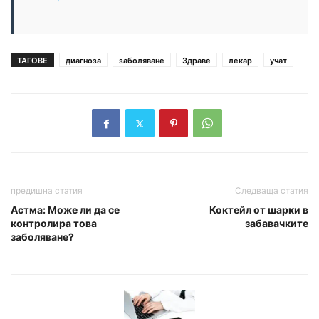
ТАГОВЕ
диагноза
заболяване
Здраве
лекар
учат
предишна статия
Следваща статия
Астма: Може ли да се
Коктейл от шарки в
контролира това
забавачките
заболяване?