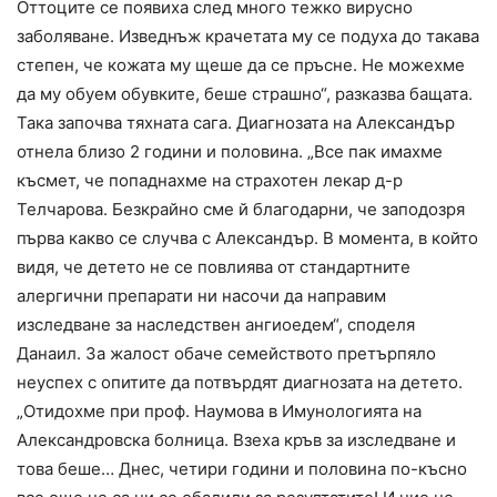
Оттоците се появиха след много тежко вирусно
заболяване. Изведнъж крачетата му се подуха до такава
степен, че кожата му щеше да се пръсне. Не можехме
да му обуем обувките, беше страшно“, разказва бащата.
Така започва тяхната сага. Диагнозата на Александър
отнела близо 2 години и половина. „Все пак имахме
късмет, че попаднахме на страхотен лекар д-р
Телчарова. Безкрайно сме й благодарни, че заподозря
първа какво се случва с Александър. В момента, в който
видя, че детето не се повлиява от стандартните
алергични препарати ни насочи да направим
изследване за наследствен ангиоедем“, споделя
Данаил. За жалост обаче семейството претърпяло
неуспех с опитите да потвърдят диагнозата на детето.
„Отидохме при проф. Наумова в Имунологията на
Александровска болница. Взеха кръв за изследване и
това беше… Днес, четири години и половина по-късно