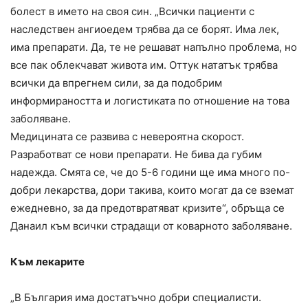
болест в името на своя син. „Всички пациенти с
наследствен ангиоедем трябва да се борят. Има лек,
има препарати. Да, те не решават напълно проблема, но
все пак облекчават живота им. Оттук нататък трябва
всички да впрегнем сили, за да подобрим
информираността и логистиката по отношение на това
заболяване.
Медицината се развива с невероятна скорост.
Разработват се нови препарати. Не бива да губим
надежда. Смята се, че до 5-6 години ще има много по-
добри лекарства, дори такива, които могат да се вземат
ежедневно, за да предотвратяват кризите“, обръща се
Данаил към всички страдащи от коварното заболяване.
Към лекарите
„В България има достатъчно добри специалисти.