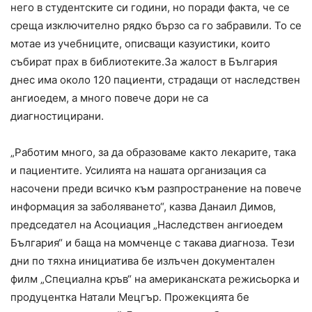
него в студентските си години, но поради факта, че се
среща изключително рядко бързо са го забравили. То се
мотае из учебниците, описващи казуистики, които
събират прах в библиотеките.За жалост в България
днес има около 120 пациенти, страдащи от наследствен
ангиоедем, а много повече дори не са
диагностицирани.
„Работим много, за да образоваме както лекарите, така
и пациентите. Усилията на нашата организация са
насочени преди всичко към разпространение на повече
информация за заболяването“, казва Данаил Димов,
председател на Асоциация „Наследствен ангиоедем
България“ и баща на момченце с такава диагноза. Тези
дни по тяхна инициатива бе излъчен документален
филм „Специална кръв“ на американската режисьорка и
продуцентка Натали Мецгър. Прожекцията бе