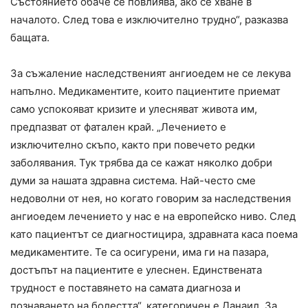
Състоянието обаче се повлиява, ако се хване в
началото. След това е изключително трудно“, разказва
бащата.
За съжаление наследственият ангиоедем не се лекува
напълно. Медикаментите, които пациентите приемат
само успокояват кризите и улесняват живота им,
предпазват от фатален край. „Лечението е
изключително скъпо, както при повечето редки
заболявания. Тук трябва да се кажат няколко добри
думи за нашата здравна система. Най-често сме
недоволни от нея, но когато говорим за наследствения
ангиоедем лечението у нас е на европейско ниво. След
като пациентът се диагностицира, здравната каса поема
медикаментите. Те са осигурени, има ги на пазара,
достъпът на пациентите е улеснен. Единствената
трудност е поставянето на самата диагноза и
познаването на болестта“, категоричен е Данаил. За