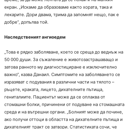
екран. „Искаме да образоваме както хората, така и
лекарите. Дори двама, трима да запомнят нещо, пак е
добре“, допълва той.
Наследственият ангиоедем
„Това е рядко заболяване, което се среща до веднъж на
50 000 души. За съжаление е животозастрашаващо и
затова ранното му диагностициране е изключително
важно“, казва Данаил. Симптомите на заболяването се
изразяват с подувания в различни части на тялото –
ръцете, краката, лицето, дихателните пътища,
гениталиите. Пациентът може да се оплаква от
стомашни болки, причинени от подуване на стомашната
среда и на вътрешни органи. „Болният може да почине,
ако получи оттоци в областта на дихателните пътища и
дихателният тракт се затвори. Статистиката сочи, че