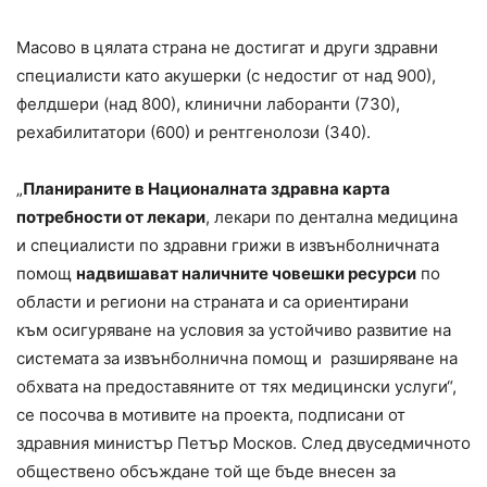
Масово в цялата страна не достигат и други здравни
специалисти като акушерки (с недостиг от над 900),
фелдшери (над 800), клинични лаборанти (730),
рехабилитатори (600) и рентгенолози (340).
„
Планираните в Националната здравна карта
потребности от лекари
, лекари по дентална медицина
и специалисти по здравни грижи в извънболничната
помощ
надвишават наличните човешки ресурси
по
области и региони на страната и са ориентирани
към осигуряване на условия за устойчиво развитие на
системата за извънболнична помощ и разширяване на
обхвата на предоставяните от тях медицински услуги“,
се посочва в мотивите на проекта, подписани от
здравния министър Петър Москов. След двуседмичното
обществено обсъждане той ще бъде внесен за