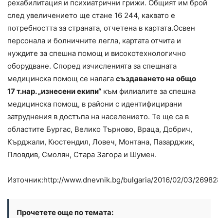
рехабилитация и психиатрични грижи. Общият им брой
след увеличението ще стане 16 244, каквато е
потребността за страната, отчетена в картата.Освен
персонала и болничните легла, картата отчита и
нуждите за спешна помощ и високотехнологично
оборудване. Според изчисленията за спешната
медицинска помощ се налага
създаването на общо
17 т.нар. „изнесени екипи“
към филиалите за спешна
медицинска помощ, в райони с идентифицирани
затруднения в достъпа на населението. Те ще са в
областите Бургас, Велико Търново, Враца, Добрич,
Кърджали, Кюстендил, Ловеч, Монтана, Пазарджик,
Пловдив, Смолян, Стара Загора и Шумен.
Източник:http://www.dnevnik.bg/bulgaria/2016/02/03/26982
Прочетете още по темата: