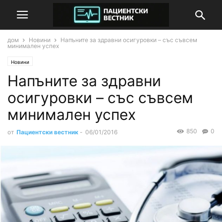
дом
Новини
Напъните за здравни осигуровки – със съвсем
минимален успех
Новини
Напъните за здравни
осигуровки – със съвсем
минимален успех
850
0
от
Пациентски вестник
-
06/01/2016