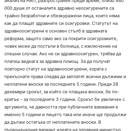
анализ на НАП, разпространен преди време, близо 460
000 души от останалите здравно неосигурените са
трайно безработни и обезкуражени лица, които няма
как да плащат здравните си осигуровки. Статутът на
здравноосигурени е основен стълб в здравната
реформа, защото само ако са покрити осигуровките,
човек може да постъпи в болница, с изключение на
спешни случаи. Ако не си здравноосигурен, трябва да
платиш веднага за здравна помощ. За да получат
повторно статут на здравноосигурени, хората с
прекъснати права следва да заплатят всички дължими и
неплатени вноски за последните 5 години. Преди 28
декември срокът, за който се плащаха вноски, бе по-
кратък – за последните 3 години. Срокът бе увеличен с
аргумента, че давността при публичните вземания е
именно 5 години и лицето така или иначе ще продължи
да дължи остатъка от неплатените вноски. В
първоначалния вариант идеята на здравния министър