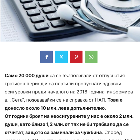
Само 20 000 души
са се възползвали от отпуснатия
гратисен период и са платили пропуснати здравни
осигуровки преди началото на 2016 година, информира
в. „Сега“, позовавайки се на справка от НАП.
Това е
донесло около 10 млн. лева допълнително
.
От години броят на неосигурените у нас е около 2 млн.
души, като близо 1,2 млн. от тях не би трябвало да се
отчитат, защото са заминали за чужбина
. Според