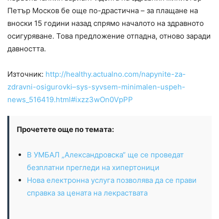
Петър Москов бе още по-драстична – за плащане на
вноски 15 години назад спрямо началото на здравното
осигуряване. Това предложение отпадна, отново заради
давността.
Източник:
http://healthy.actualno.com/napynite-za-
zdravni-osigurovki–sys-syvsem-minimalen-uspeh-
news_516419.html#ixzz3wOn0VpPP
Прочетете още по темата:
В УМБАЛ „Александровска“ ще се проведат
безплатни прегледи на хипертоници
Нова електронна услуга позволява да се прави
справка за цената на лекраствата