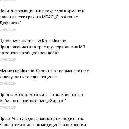
Нови информационни ресурси за кърмене и
ранни детски грижи в МБАЛ „Д-р Атанас
Дафовски“
07/08/2026
Здравният министър Катя Ивкова:
Предложенията за преструктуриране на МЗ
са основа за обществен дебат
07/08/2026
Министър Ивкова: Страхът от промяната не е
излекувал нито един пациент
07/08/2026
Продължава кампанията за активиране на
мобилното приложение „еЗдраве“
07/08/2026
Проф. Асен Дудов е новият ръководител на
Експертния съвет по медицинска онкология