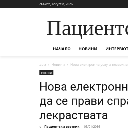
събота, август 8, 2026
Пациент
НАЧАЛО
НОВИНИ
ИНТЕРВЮТ
дом
Новини
Нова електронна услуга позволява
Новини
Нова електронн
да се прави спр
лекраствата
от
Пациентски вестник
-
05/01/2016