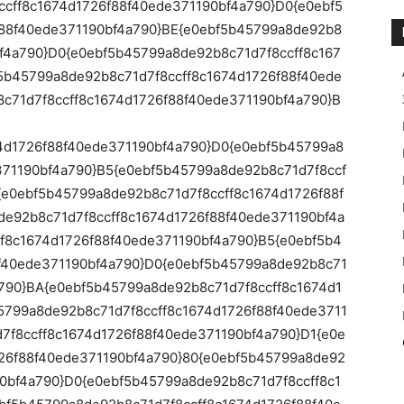
cff8c1674d1726f88f40ede371190bf4a790}D0{e0ebf5
f88f40ede371190bf4a790}BE{e0ebf5b45799a8de92b8
bf4a790}D0{e0ebf5b45799a8de92b8c71d7f8ccff8c167
5b45799a8de92b8c71d7f8ccff8c1674d1726f88f40ede
c71d7f8ccff8c1674d1726f88f40ede371190bf4a790}B
4d1726f88f40ede371190bf4a790}D0{e0ebf5b45799a8
371190bf4a790}B5{e0ebf5b45799a8de92b8c71d7f8ccf
{e0ebf5b45799a8de92b8c71d7f8ccff8c1674d1726f88f
e92b8c71d7f8ccff8c1674d1726f88f40ede371190bf4a
f8c1674d1726f88f40ede371190bf4a790}B5{e0ebf5b4
f40ede371190bf4a790}D0{e0ebf5b45799a8de92b8c71
a790}BA{e0ebf5b45799a8de92b8c71d7f8ccff8c1674d1
5799a8de92b8c71d7f8ccff8c1674d1726f88f40ede3711
7f8ccff8c1674d1726f88f40ede371190bf4a790}D1{e0e
26f88f40ede371190bf4a790}80{e0ebf5b45799a8de92
90bf4a790}D0{e0ebf5b45799a8de92b8c71d7f8ccff8c1