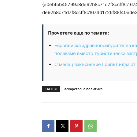
{e0ebf5b45799a8de92b8c71d7f8ccff8c167
de92b8c71d7f8ccff8c1674d1726f88f40ede3
Прочетете още по темата:
Европейска здравноосигурителна ка
ползваме вместо туристическа заст
С месец закъснение Грипът идва от
ТАГОВЕ
лекарствена политика