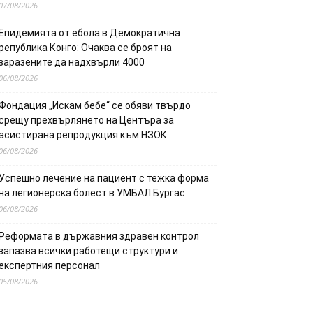
07/08/2026
Епидемията от ебола в Демократична
република Конго: Очаква се броят на
заразените да надхвърли 4000
06/08/2026
Фондация „Искам бебе“ се обяви твърдо
срещу прехвърлянето на Центъра за
асистирана репродукция към НЗОК
06/08/2026
Успешно лечение на пациент с тежка форма
на легионерска болест в УМБАЛ Бургас
06/08/2026
Реформата в държавния здравен контрол
запазва всички работещи структури и
експертния персонал
05/08/2026