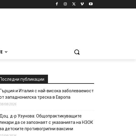
Е
Последни публикации
Гърция и Италия с най-висока заболеваемост
от западнонилска треска в Европа
08/08/2026
Доц. д-р Узунова: Общопрактикуващите
лекари да се запознаят с указанията на НЗОК
за детските противогрипни ваксини
07/08/2026