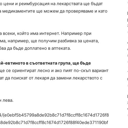
о цени и реимбурсация на лекарствата ще бъдат
на медикаментите ще можем да проверяваме и като
а всеки, който има интернет. Например при
ма, например, ще получим разбивка за цената,
бва да бъде доплатено в аптеката.
най-евтиното в съответната група, ще бъде
ще се ориентират лесно и ако пият по-скъп вариант
т да поискат от лекаря да замени лекарството с
 лева.
04/{e0ebf5b45799a8de92b8c71d7f8ccff8c1674d1726f8
8de92b8c71d7f8ccff8c1674d1726f88f40ede371190bf