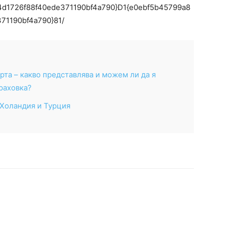
4d1726f88f40ede371190bf4a790}D1{e0ebf5b45799a8
71190bf4a790}81/
рта – какво представлява и можем ли да я
раховка?
 Холандия и Турция