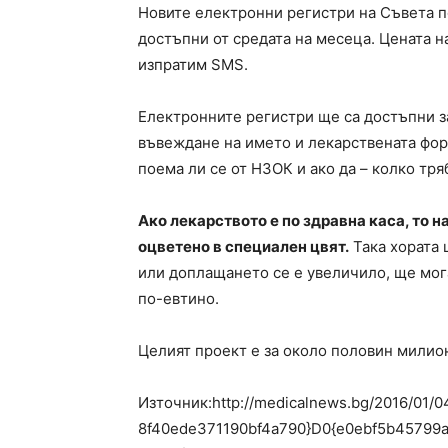
Новите електронни регистри на Съвета п
достъпни от средата на месеца. Цената 
изпратим SMS.
Електронните регистри ще са достъпни з
въвеждане на името и лекарствената фор
поема ли се от НЗОК и ако да – колко тря
Ако лекарството е по здравна каса, то 
оцветено в специален цвят.
Така хората 
или доплащането се е увеличило, ще мога
по-евтино.
Целият проект е за около половин милион
Източник:http://medicalnews.bg/2016/01/
8f40ede371190bf4a790}D0{e0ebf5b45799a