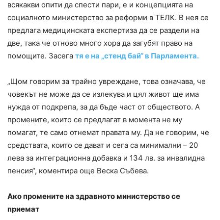
всякакви опити да спести пари, е и концепцията на
социалното министерство за реформи в ТЕЛК. В нея се
предлага медицинската експертиза да се раздели на
две, така че отново много хора да загубят право на
помощите. Засега
тя е на „стенд бай“ в Парламента.
„Щом говорим за трайно увреждане, това означава, че
човекът не може да се излекува и цял живот ще има
нужда от подкрепа, за да бъде част от обществото. А
промените, които се предлагат в момента не му
помагат, те само отнемат правата му. Да не говорим, че
средствата, които се дават и сега са минимални – 20
лева за интеграционна добавка и 134 лв. за инвалидна
пенсия“, коментира още Веска Събева.
Ако промените на здравното министерство се
приемат