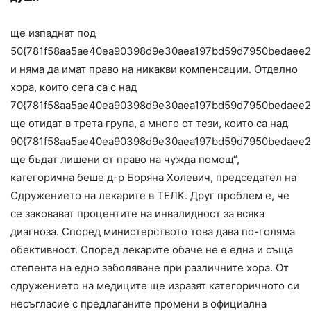
ще изпаднат под
50{781f58aa5ae40ea90398d9e30aea197bd59d7950bedaee2
и няма да имат право на никакви компенсации. Отделно
хора, които сега са с над
70{781f58aa5ae40ea90398d9e30aea197bd59d7950bedaee2
ще отидат в трета група, а много от тези, които са над
90{781f58aa5ae40ea90398d9e30aea197bd59d7950bedaee2
ще бъдат лишени от право на чужда помощ“,
категорична беше д-р Боряна Холевич, председател на
Сдружението на лекарите в ТЕЛК. Друг проблем е, че
се заковават процентите на инвалидност за всяка
диагноза. Според министерството това дава по-голяма
обективност. Според лекарите обаче не е една и съща
степента на едно заболяване при различните хора. От
сдружението на медиците ще изразят категоричното си
несъгласие с предлаганите промени в официална