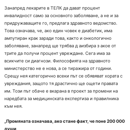
Занапред лекарите в ТЕЛК да дават процент
инвалидност само за основното заболяване, а не и за
придружаващите го, предлага здравното ведомство.
Това означава, че, ако един човек е диабетик, има
ампутиран крак заради това, както и онкологично
заболяване, занапред ще трябва д аизбира з акое от
трите да получи процент увреждане. Сега има за
всикчите си диагнози. Философията на здравното
министерство не е нова, а се тиражира от години.
Срещу нея категорично всеки път се обявяват хората с
увреждания, защото тя драстично ще ощети правата
им. Този път обаче е вкарана в проект за промени на
наредбата за медицинската експертиза и правилника
към нея.
„Промяната означава, ако стане факт, че поне 200 000
души