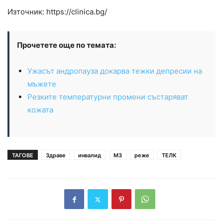
Източник: https://clinica.bg/
Прочетете още по темата:
Ужасът андропауза докарва тежки депресии на
мъжете
Резките температурни промени състаряват
кожата
ТАГОВЕ
Здраве
инвалид
МЗ
реже
ТЕЛК