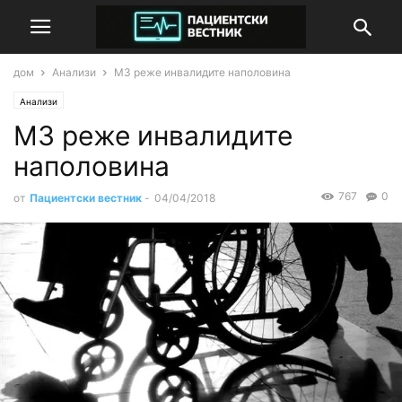
дом
Анализи
МЗ реже инвалидите наполовина
Анализи
МЗ реже инвалидите
наполовина
767
0
от
Пациентски вестник
-
04/04/2018