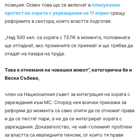
позиция. Освен това ще се включат в
планувания
протест на хората с увреждания на 11 април
срещу
реформите в сектора, които властта подготвя.
„Над 500 хил. са хората с ТЕЛК в момента, половината
ще отпаднат, ако промените се приемат и ще трябва да
отидат на пазара на труда.
Това е отнемане на човешки живот“, категорична бе и
Веска Събева,
член на Националния съвет за интеграция на хората с
увреждания към МС. Според нея всички приказки за
реформи до момента са само опити да се отнемат права
и да се пестят пари, а не да се интегрират хората с
увреждания. Доказателство, че най-големият проблем
за властта са ивалидните пенсии, от които тя прави