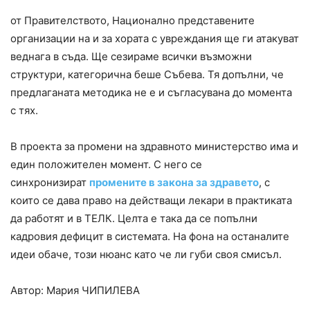
от Правителството, Национално представените
организации на и за хората с увреждания ще ги атакуват
веднага в съда. Ще сезираме всички възможни
структури, категорична беше Събева. Тя допълни, че
предлаганата методика не е и съгласувана до момента
с тях.
В проекта за промени на здравното министерство има и
един положителен момент. С него се
синхронизират
промените в закона за здравето
, с
които се дава право на действащи лекари в практиката
да работят и в ТЕЛК. Целта е така да се попълни
кадровия дефицит в системата. На фона на останалите
идеи обаче, този нюанс като че ли губи своя смисъл.
Автор: Мария
ЧИПИЛЕВА