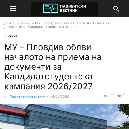
дом
Новини
МУ – Пловдив обяви началото на приема на
документи за Кандидатстудентска кампания...
Новини
МУ – Пловдив обяви
началото на приема на
документи за
Кандидатстудентска
кампания 2026/2027
112
0
от
Пациентски вестник
-
04/06/2026