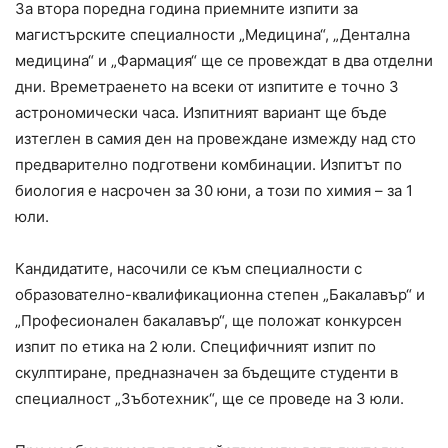
За втора поредна година приемните изпити за
магистърските специалности „Медицина“, „Дентална
медицина“ и „Фармация“ ще се провеждат в два отделни
дни. Времетраенето на всеки от изпитите е точно 3
астрономически часа. Изпитният вариант ще бъде
изтеглен в самия ден на провеждане измежду над сто
предварително подготвени комбинации. Изпитът по
биология е насрочен за 30 юни, а този по химия – за 1
юли.
Кандидатите, насочили се към специалности с
образователно-квалификационна степен „Бакалавър“ и
„Професионален бакалавър“, ще положат конкурсен
изпит по етика на 2 юли. Специфичният изпит по
скулптиране, предназначен за бъдещите студенти в
специалност „Зъботехник“, ще се проведе на 3 юли.