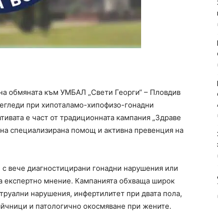
на обмяната към УМБАЛ „Свети Георги“ – Пловдив
егледи при хипоталамо-хипофизо-гонадни
ативата е част от традиционната кампания „Здраве
ъпна специализирана помощ и активна превенция на
 с вече диагностицирани гонадни нарушения или
ща експертно мнение. Кампанията обхваща широк
труални нарушения, инфертилитет при двата пола,
яйчници и патологично окосмяване при жените.