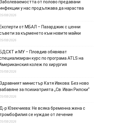
Заболеваемостта от полово предавани
инфекции у нас продължава да нараства
05/08/2026
Експерти от МБАЛ – Пазарджик с ценни
съвети за кърменето към новите майки
05/08/2026
БДСХТ и МУ – Пловдив обявяват
специализиран курс по програма ATLS на
Американския колеж по хирургия
05/08/2026
Здравният министър Катя Ивкова: Без ново
забавяне за психиатрията „Св. Иван Рилски“
05/08/2026
Д-р Юзекчиева: Не всяка бременна жена с
тромбофилия се нуждае от лечение
05/08/2026