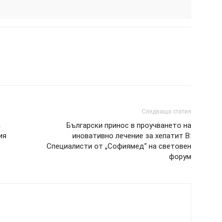
Следваща статия
а
Български принос в проучването на
ия
иновативно лечение за хепатит В:
Специалисти от „Софиямед“ на световен
форум