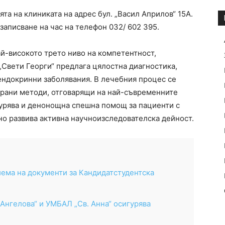
та на клиниката на адрес бул. „Васил Априлов“ 15А.
аписване на час на телефон 032/ 602 395.
й-високото трето ниво на компетентност,
Свети Георги“ предлага цялостна диагностика,
ендокринни заболявания. В лечебния процес се
ирани методи, отговарящи на най-съвременните
урява и денонощна спешна помощ за пациенти с
о развива активна научноизследователска дейност.
иема на документи за Кандидатстудентска
нгелова“ и УМБАЛ „Св. Анна“ осигурява