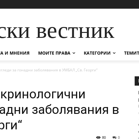
ски вестник
А И МНЕНИЯ
МОИТЕ ПРАВА
КАТЕГОРИИ
ТЕМИТ
гледи за гонадни заболявания в УМБАЛ „Св. Георги“
окринологични
надни заболявания в
рги“
80
0