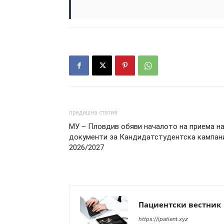
предишна статия
МУ – Пловдив обяви началото на приема н
документи за Кандидатстудентска кампан
2026/2027
Пациентски вестник
https://ipatient.xyz