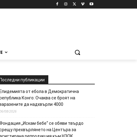
Е
Последни публикации
Епидемията от ебола в Демократична
република Конго: Очаква се броят на
заразените да надхвърли 4000
06/08/2026
Фондация „Искам бебе“ се обяви твърдо
срещу прехвърлянето на Центъра за
асистирана репродукция към НЗОК