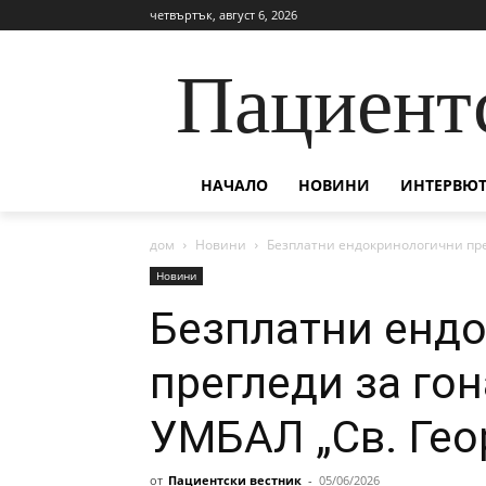
четвъртък, август 6, 2026
Пациент
НАЧАЛО
НОВИНИ
ИНТЕРВЮТ
дом
Новини
Безплатни ендокринологични пре
Новини
Безплатни енд
прегледи за го
УМБАЛ „Св. Гео
от
Пациентски вестник
-
05/06/2026