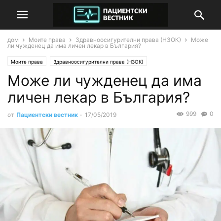
дом
Моите права
Здравноосигурителни права (НЗОК)
Може
ли чужденец да има личен лекар в България?
Моите права
Здравноосигурителни права (НЗОК)
Може ли чужденец да има
личен лекар в България?
999
0
от
Пациентски вестник
-
17/05/2019