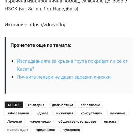
първична извънболнична помощ, сключило договор с
НЗОК (чл. 8а, ал. 1 от Наредбата).
Източник: https://zdrave.to/
Прочетете още по темата:
Изследванията за кръвна група покриват ли се от
Касата?
Личните лекари не дават здравни книжки
ТАГОВЕ
България
диагностика
заболяване
заболявания
Здраве
инжекция
консултации
лекуване
Лечение
личен лекар
общественото здраве
опасни
преглеждат
предпазват
чужденец