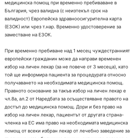
медицинска помощ при временно пребиваване в
България, чрез валидна (с неизтекъл срок на
валидност) Европейска здравноосигурителна карта
(ЕЗОК) или чрез т.нар. Временно удостоверение за
заместване на ЕЗОК.
При временно пребиване над 1 месец чуждестранният
европейски гражданин може да направи временен
избор на личен лекар (за не повече от 3 месеца), като
той ще информира пациента за процедурата относно
получаването на необходимата медицинска помощ.
Правното основание за такъв избор на личен лекар е
чл.8а, ал.2 от Наредбата за осъществяване правото на
достъп до медицинска помощ. Дори и без право на
избор на личен лекар, пациентът от другата страна-
членка на ЕС има право на необходимата медицинска
помощ от всеки избран лекар от лечебно заведение за