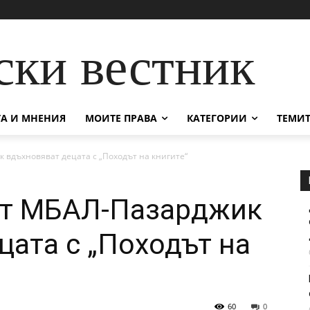
ски вестник
А И МНЕНИЯ
МОИТЕ ПРАВА
КАТЕГОРИИ
ТЕМИТ
 вдъхновяват децата с „Походът на книгите“
от МБАЛ-Пазарджик
цата с „Походът на
60
0