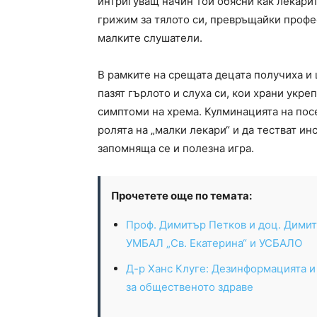
интригуващ начин той обясни как лекарит
грижим за тялото си, превръщайки профе
малките слушатели.
В рамките на срещата децата получиха и 
пазят гърлото и слуха си, кои храни укре
симптоми на хрема. Кулминацията на пос
ролята на „малки лекари“ и да тестват ин
запомняща се и полезна игра.
Прочетете още по темата:
Проф. Димитър Петков и доц. Димит
УМБАЛ „Св. Екатерина“ и УСБАЛО
Д-р Ханс Клуге: Дезинформацията и
за общественото здраве