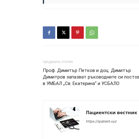
предишна статия
Проф. Димитър Петков и доц. Димитър
Димитров запазват ръководните си посто
в УМБАЛ „Св. Екатерина“ и УСБАЛО
Пациентски вестник
https://ipatient.xyz