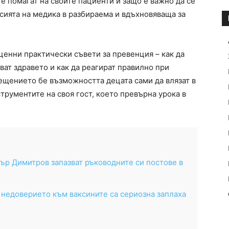
е помагат на своите пациенти и защо е важно да се
сията на медика в разбираема и вдъхновяваща за
ценни практически съвети за превенция – как да
пват здравето и как да реагират правилно при
ещението бе възможността децата сами да влязат в
струментите на своя гост, което превърна урока в
ър Димитров запазват ръководните си постове в
 недоверието към ваксините са сериозна заплаха