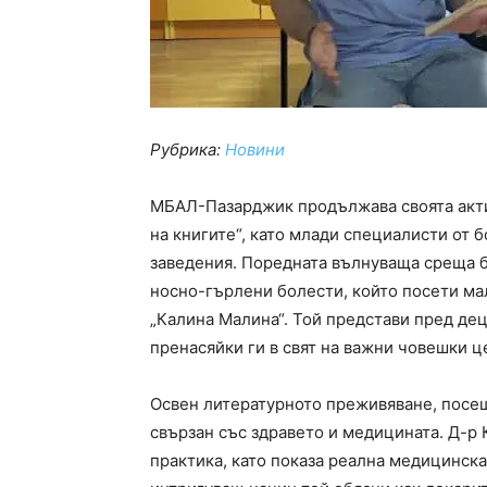
Рубрика:
Новини
МБАЛ-Пазарджик продължава своята акти
на книгите“, като млади специалисти от 
заведения. Поредната вълнуваща среща б
носно-гърлени болести, който посети мал
„Калина Малина“. Той представи пред дец
пренасяйки ги в свят на важни човешки 
Освен литературното преживяване, посе
свързан със здравето и медицината. Д-р
практика, като показа реална медицинск