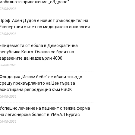
мобилното приложение „еЗдраве“
07/08/2026
Проф. Асен Дудов е новият ръководител на
Експертния съвет по медицинска онкология
07/08/2026
Епидемията от ебола в Демократична
република Конго: Очаква се броят на
заразените да надхвърли 4000
06/08/2026
Фондация „Искам бебе“ се обяви твърдо
срещу прехвърлянето на Центъра за
асистирана репродукция към НЗОК
06/08/2026
Успешно лечение на пациент с тежка форма
на легионерска болест в УМБАЛ Бургас
06/08/2026