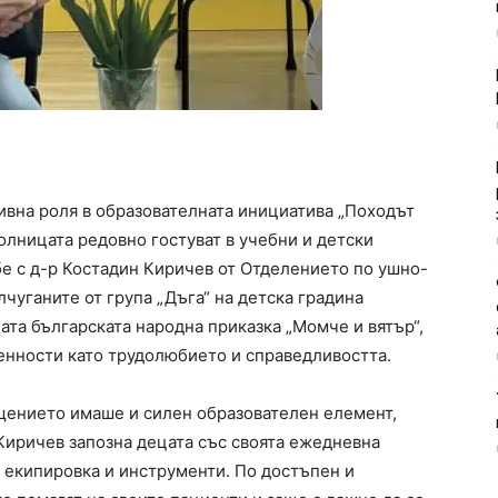
вна роля в образователната инициатива „Походът
болницата редовно гостуват в учебни и детски
е с д-р Костадин Киричев от Отделението по ушно-
чуганите от група „Дъга“ на детска градина
ата българската народна приказка „Момче и вятър“,
ценности като трудолюбието и справедливостта.
щението имаше и силен образователен елемент,
 Киричев запозна децата със своята ежедневна
а екипировка и инструменти. По достъпен и