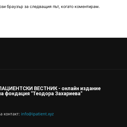
ози браузър за следващия път, когато коментирам.
ПАЦИЕНТСКИ ВЕСТНИК - онлайн издание
на фондация "Теодора Захариева"
За контaкт:
info@ipatient.xyz