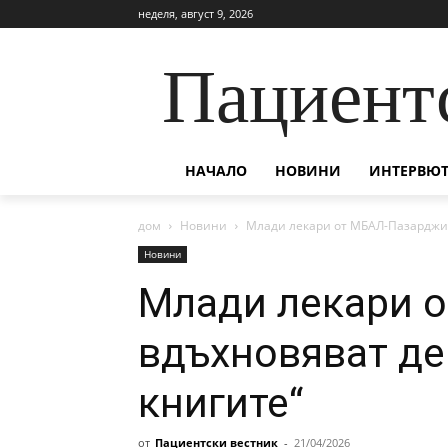
неделя, август 9, 2026
Пациент
НАЧАЛО
НОВИНИ
ИНТЕРВЮТ
дом
Новини
Млади лекари от МБАЛ-Пазарджик
Новини
Млади лекари 
вдъхновяват де
книгите“
от
Пациентски вестник
-
21/04/2026