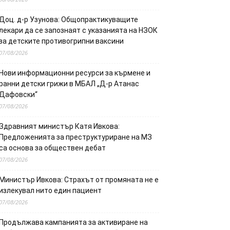
Доц. д-р Узунова: Общопрактикуващите
лекари да се запознаят с указанията на НЗОК
за детските противогрипни ваксини
07/08/2026
Нови информационни ресурси за кърмене и
ранни детски грижи в МБАЛ „Д-р Атанас
Дафовски“
07/08/2026
Здравният министър Катя Ивкова:
Предложенията за преструктуриране на МЗ
са основа за обществен дебат
07/08/2026
Министър Ивкова: Страхът от промяната не е
излекувал нито един пациент
07/08/2026
Продължава кампанията за активиране на