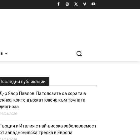
Е
Последни публикации
Д-р Явор Павлов: Патолозите са хората в
сянка, които държат ключа към точната
диагноза
09/08/2026
Гърция и Италия с най-висока заболеваемост
от западнонилска треска в Европа
08/08/2026