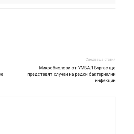
Следваща статия
Микробиолози от УМБАЛ Бургас ще
ве
представят случаи на редки бактериални
инфекции