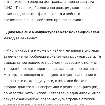
интензивен отговор на централната нервна система
(ЦНС). Това е вид биологична реакция, която не е
описана досега във физиологията и нейното
представяне е наш собствен принос в науката.
– Доказана ли е миопунктурата като конвенционален
метод за лечение?
– Миопунктурата е може би най-интензивната система
за лечение на проблеми в скелетната мускулатурата. Тя
ефикасна при повечето проблеми, свързани с нея – от
травматично, дегенеративно и възпалително естество.
Методът е подходящ за пациенти с дискови хернии и
свързаните с тях радикулити, с всякакви болки в
опорно-двигателния апарат или с редица осификации,
по известни като шипове. Естествено една инфекция се
лекува с антибиотик, остра мускулна травма с тежка