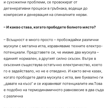
и сухожилни проблеми, се провокират от
дегенеративни процеси в гръбнака, водещи до
компресия и денервация на спиналните нерви.
– И какво става, когато прободете болното място?
– Всъщност е много просто – пробождайки различни
мускули с метална игла, изравняваме техните електро-
потенциали. Представете си, че имаме два мускула –
единият нормален, а другият силно скъсен. Вътре в
скъсения съществува остатъчно електричество, което
го е задействало, но не е отведено. И както вече казах,
когато прободете двата мускула с игла, вие буквално ги
„давате на късо“ и се изравняват потенциалите им.Това
е подобно на термодинамичното равновесие в два съда
с различна