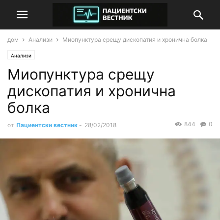
дом
Анализи
Миопунктура срещу дископатия и хронична болка
Анализи
Миопунктура срещу
дископатия и хронична
болка
844
0
от
Пациентски вестник
-
28/02/2018