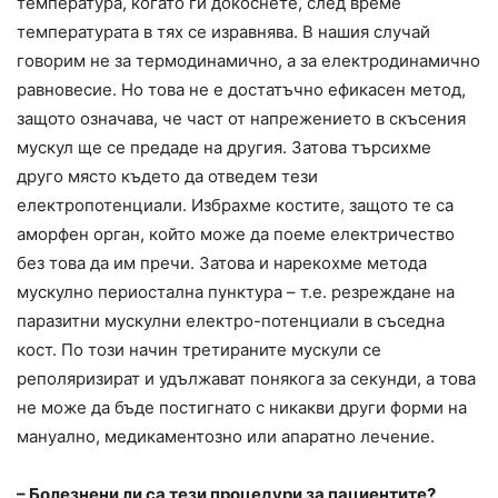
температура, когато ги докоснете, след време
температурата в тях се изравнява. В нашия случай
говорим не за термодинамично, а за електродинамично
равновесие. Но това не е достатъчно ефикасен метод,
защото означава, че част от напрежението в скъсения
мускул ще се предаде на другия. Затова търсихме
друго място където да отведем тези
електропотенциали. Избрахме костите, защото те сa
аморфен орган, който може да поеме електричество
без това да им пречи. Затова и нарекохме метода
мускулно периостална пунктура – т.е. резреждане на
паразитни мускулни електро-потенциали в съседна
кост. По този начин третираните мускули се
реполяризират и удължават понякога за секунди, а това
не може да бъде постигнато с никакви други форми на
мануално, медикаментозно или апаратно лечение.
– Болезнени ли са тези процедури за пациентите?