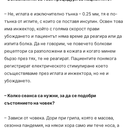
– Не, иглата е изключително тънка – 0.25 мм, тя е по-
тънка от иглите, с които се поставя инсулин. Освен това
има инжектор, който с голяма скорост прави
убождането и пациентът няма време да реагира или да
изпита болка. Да не говорим, че повечето болкови
рецептори са разположени в кожата и когато минем
бързо през тях, те не реагират. Пациентите понякога
регистрират електрическото стимулиране което
осъществяваме през иглата и инжектора, но не и
убождането.
– Колко сеанса са нужни, за да се подобри
състоянието на човек?
– Зависи от човека. Дори при грипа, която е масова,
сезонна пандемия, на някои хора само им тече носа, а