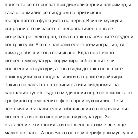
понякога се стесняват при дискови хернии например, и
така оформилия се синдром на притискане
възпрепятства функцията на нерва. Всички мускули,
свързани с този засегнат невропатичен нерв се
скъсяват рефлекторно, това са така наречените студени
контрактури. Ако се направи електро-миография, тя
няма да обясни това скъсяване. Една постоянно
скъсена мускулатура корумпира собствените си
колагенни структури, а това води до така познатите
епикондилити и тандовагинити в горните крайници.
Такива са лакътът на тенисиста или синдромът на
карталния тунел където медианния нерв се притиска от
трофично променените флексорни сухожилия. Тези
асептични възпалителни заболявания са свързани със
скъсената и лошо инервирана мускулатура. За
съжаление етиологията и патогенезата им е все още
малко позната . А повечето от тези периферни мускулни