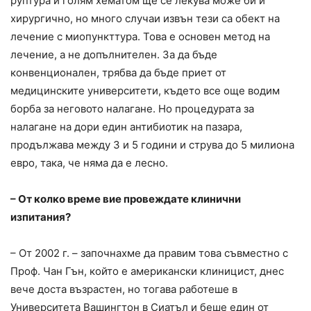
руптура и голям хематом ще се лекува може би и
хирургично, но много случаи извън тези са обект на
лечение с миопункттура. Това е основен метод на
лечение, а не допълнителен. За да бъде
конвенционален, трябва да бъде приет от
медицинските университети, където все още водим
борба за неговото налагане. Но процедурата за
налагане на дори един антибиотик на пазара,
продължава между 3 и 5 години и струва до 5 милиона
евро, така, че няма да е лесно.
– От колко време вие провеждате клинични
изпитания?
– От 2002 г. – започнахме да правим това съвместно с
Проф. Чан Гън, който е американски клиницист, днес
вече доста възрастен, но тогава работеше в
Университета Вашингтон в Сиатъл и беше един от