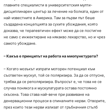
главните специалисти в университетския мулти-
дисциплинарен център за лечение на болката, един от
най-известните в Америка. Там за първи път беше
създадена концепцията за сухите убождания, която
доказва, че терапевтичен ефект може да се постигне
не само с инжектиране на някакво лекарство, но и чрез
самото убождане.
– Какъв е принципът на работа на миопунктурата?
– Когато мозъкът изпрати моторен потенциал към
съответен мускул, той се поляризира. За да се отпусне,
трябва да се реполяризира. Въпросът е, че това не се
случва понякога и мускулатурата остава постоянно
скъсена. Това става най-вече при развиване на
денервационни процеси в спиналните нерви. Отворите,
през които тези нерви излизат от гръбначния стълб