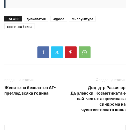
ТАГОВЕ
дископатия
Здраве
Миопунктура
хронична болка
предишна статия
Следваща статия
Жените на безплатен АГ-
Доц. д-р Развигор
преглед всяка година
Дърленски: Козметиката е
най-честата причина за
синдрома на
чувствителната кожа