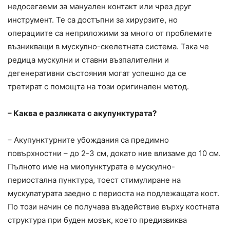
недосегаеми за мануален контакт или чрез друг
инструмент. Те са достъпни за хирурзите, но
операциите са неприложими за много от проблемите
възникващи в мускулно-скелетната система. Така че
редица мускулни и ставни възпалителни и
дегенеративни състояния могат успешно да се
третират с помощта на този оригинален метод.
– Каква е разликата с акупунктурата?
– Акупунктурните убождания са предимно
повърхностни – до 2-3 см, докато ние влизаме до 10 см.
Пълното име на миопунктурата е мускулно-
периостална пунктура, тоест стимулиране на
мускулатурата заедно с периоста на подлежащата кост.
По този начин се получава въздействие върху костната
структура при буден мозък, което предизвиква