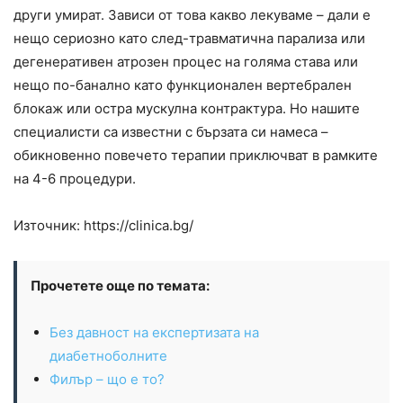
други умират. Зависи от това какво лекуваме – дали е
нещо сериозно като след-травматична парализа или
дегенеративен атрозен процес на голяма става или
нещо по-банално като функционален вертебрален
блокаж или остра мускулна контрактура. Но нашите
специалисти са известни с бързата си намеса –
обикновенно повечето терапии приключват в рамките
на 4-6 процедури.
Източник: https://clinica.bg/
Прочетете още по темата:
Без давност на експертизата на
диабетноболните
Филър – що е то?