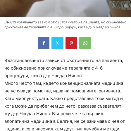
Възстановяването зависи от състоянието на пациента, но обикновено
приключваме терапията с 4-6 процедури, казва д-р Чавдар Нинов
Възстановяването зависи от състоянието на пациента,
но обикновено приключваме терапията с 4-6
процедури, казва д-р Чавдар Нинов
Много често там, където конвенционалната медицина
не успява да помогне, идва на помощ интегративната.
Като миопунктурата. Какво представлява този метод и
кога може да прибегнем до него, разказва създателят
му д-р Чавдар Нинов. Въпреки че е завършил
алопатична медицина в Белгия, не се занимава с нея от
години, а се е насочил към друг тип лечебни методи.