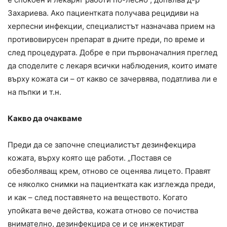
Захариева. Ако пациентката получава рецидиви на
херпесни инфекции, специалистът назначава прием на
противовирусен препарат в дните преди, по време и
след процедурата. Добре е при първоначалния преглед
да споделите с лекаря всички наблюдения, които имате
върху кожата си – от какво се зачервява, податлива ли е
на пъпки и т.н.
Какво да очакваме
Преди да се започне специалистът дезинфекцира
кожата, върху която ще работи. „Поставя се
обезболяващ крем, отново се оценява лицето. Правят
се няколко снимки на пациентката как изглежда преди,
и как – след поставянето на веществото. Когато
упойката вече действа, кожата отново се почиства
внимателно, дезинфекцира се и се инжектират