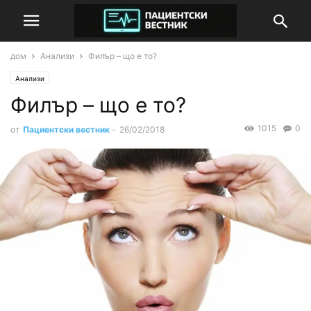
дом
Анализи
Филър – що е то?
Анализи
Филър – що е то?
1015
0
от
Пациентски вестник
-
26/02/2018