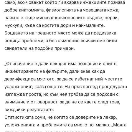
само, ако човекът който ги вкарва инжекциите познава
добре анатомията, физиологията на човешката кожа,
наясно е къде минават кръвоносните съдове, нерви,
мускули, къде са костите дори и най-малките.
Боцването на грешното място може да предизвика
редица проблеми, а без съмнение всички сме били
свидетели на подобни примери.
„От значение е дали лекарят има познание и опит в
инжектирането на филърите, дали знае как да
дезинфекцира мястото, за да се избегнат най-честите
усложнения“, казва още тя. На пръв поглед процедурата
изглежда проста, но към нея трябва да се подходи с
внимание и отговорност, за да не се каете след това,
виждайки резултатите.
Статистиката сочи, че когато се доверите на лекар,
усложненията и проблемите са много по-малко. „Моята