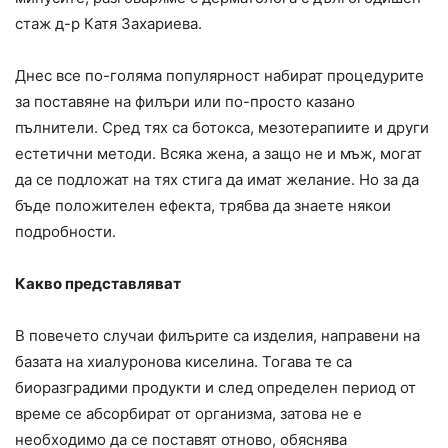
стаж д-р Катя Захариева.
Днес все по-голяма популярност набират процедурите
за поставяне на филъри или по-просто казано
пълнители. Сред тях са ботокса, мезотерапиите и други
естетични методи. Всяка жена, а защо не и мъж, могат
да се подложат на тях стига да имат желание. Но за да
бъде положителен ефекта, трябва да знаете някои
подробности.
Какво представляват
В повечето случаи филърите са изделия, направени на
базата на хиалуронова киселина. Тогава те са
биоразградими продукти и след определен период от
време се абсорбират от организма, затова не е
необходимо да се поставят отново, обяснява