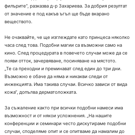
филърите“, разказва д-р Захариева. За добрия резултат
от значение е под какъв ъгъл ще бъде вкарано
веществото.
Не очаквайте, че ще изглеждате като принцеса няколко
часа след това. Подобни магии са възможни само на
кино. След процедурата в повечето случаи може да се
появи отток, зачервяване, посиняване на мястото.
„Те са преходни и преминават след един до три дни.
Възможно е обаче да няма и никакви следи от
инжекцията. Има такива случаи. Всичко зависи от вида
кожа“, допълва дерматоложката.
За съжаление както при всички подобни намеси има
възможност и от някои усложнения. „На нашите
конференции и семинари често дискутираме подобни
случаи, споделяме опит и се опитваме да намалим до