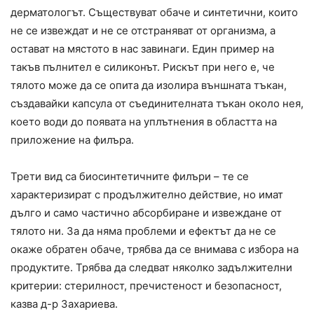
дерматологът. Съществуват обаче и синтетични, които
не се извеждат и не се отстраняват от организма, а
остават на мястото в нас завинаги. Един пример на
такъв пълнител е силиконът. Рискът при него е, че
тялото може да се опита да изолира външната тъкан,
създавайки капсула от съединителната тъкан около нея,
което води до появата на уплътнения в областта на
приложение на филъра.
Трети вид са биосинтетичните филъри – те се
характеризират с продължително действие, но имат
дълго и само частично абсорбиране и извеждане от
тялото ни. За да няма проблеми и ефектът да не се
окаже обратен обаче, трябва да се внимава с избора на
продуктите. Трябва да следват няколко задължителни
критерии: стерилност, пречистеност и безопасност,
казва д-р Захариева.