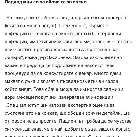
Подходящи ли са обаче те за всеки
„Автоимунните заболявания, алергиите към хиалурон
(които са много редки), бременност, кърмене,
инфекции на кожата на лицето, като и бактериални
инфекции, импетигинизирали екземи, херпеси – това са
най-честите противопоказанията за поставяне на
филъри“, казва д-р Захариева. Затова изключително
важно е преди да се подложите на някоя от тези
процедури да се консултирате с лекар. Много дами
махват с ръка и влизат в първия козметичен салон,
който видят. Това обаче може да им коства седмици,
дори месеци подутини, зачервявания инфекции
„Специалистът ще направи експертна оценка за
състоянието на кожата, ще обсъди всички детайли, ще
отговори на въпросите. Пациентът трябва да се чувства
сигурен, да знае, че е най-добрите ръце, защото когато
е спокоен и лекарят работи по-лесно“, допълва д-р