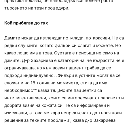
практика показва, че напоследък все повече расте
търсенето на тези процедури.
Кой прибягва до тях
Дамите искат да изглеждат по-млади, по-красиви. Не са
редки случаите, когато филъри си слагат и мъжете. Но
какво лошо има в това. Суетата е присъща не само на
дамите. Д-р Захариева е категорична, че възрастта не е
ограничаваща, но към всеки пациент трябва да се
подходи индивидуално. „Филъри в устните могат да се
сложат и на 18-годишни момичета, стига да има
необходимост“ казва тя. „Моите пациентки са
интелигентни жени, които се интересуват от здравето и
добрата визия на кожата си. Те са информирани и
изискващи, а това ме кара непрекъснато да търся нови
решения за техните проблеми“, казва д-р Захариева.