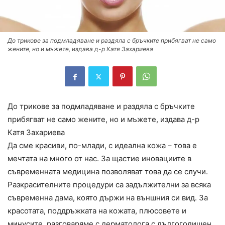
До трикове за подмладяване и раздяла с бръчките прибягват не само
жените, но и мъжете, издава д-р Катя Захариева
До трикове за подмладяване и раздяла с бръчките
прибягват не само жените, но и мъжете, издава д-р
Катя Захариева
Да сме красиви, по-млади, с идеална кожа – това е
мечтата на много от нас. За щастие иновациите в
съвременната медицина позволяват това да се случи.
Разкрасителните процедури са задължителни за всяка
съвременна дама, която държи на външния си вид. За
красотата, поддръжката на кожата, плюсовете и
минусите, разговаряме с дерматолога с дългогодишен