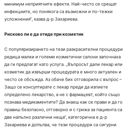
минимум неприятните ефекти. Най-често се срещат
инфекциите, но понякога са възможни и по-тежки
усложнения“, казва д-р Захариева.
Рисково ли е да отиде при козметик
С популяризирането на тези разкрасителни процедури
редица малки и големи козметични салони започнаха
да ги предлагат като услуга. „Въпросът дали лекар или
козметик да извърши процедурата е много актуален и
често се обсъжда. Аз обаче бих отговорила с въпрос –
Защо се консултирате с лекар преди да изпиете
определено лекарство, а не с фармацевт, който също
познава медикаментите? Да знаеш как се прави и да го
правиш безопасно, отговорно и с грижа за пациента са
две напълно различни неща“, категорична е д-р
Захариева и допълва, че тези процедури са сигурни