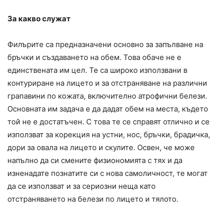
За какво служат
Филърите са предназначени основно за запълване на
бръчки и създаването на обем. Това обаче не е
единствената им цел. Те са широко използвани в
контуриране на лицето и за отстраняване на различни
грапавини по кожата, включително атрофични белези.
Основната им задача е да дадат обем на места, където
той не е достатъчен. С това те се справят отлично и се
използват за корекция на устни, нос, бръчки, брадичка,
дори за овала на лицето и скулите. Освен, че може
напълно да си смените физиономията с тях и да
изненадате познатите си с нова самоличност, те могат
да се използват и за сериозни неща като
отстраняването на белези по лицето и тялото.