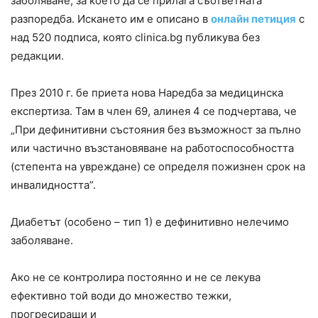
заболяване, за което да се прилага съответната
разпоредба. Искането им е описано в
онлайн петиция
с
над 520 подписа, която clinica.bg публикува без
редакции.
През 2010 г. бе приета нова Наредба за медицинска
експертиза. Там в член 69, алинея 4 се подчертава, че
„При дефинитивни състояния без възможност за пълно
или частично възстановяване на работоспособността
(степента на увреждане) се определя пожизнен срок на
инвалидността”.
Диабетът (особено – тип 1) е дефинитивно нелечимо
заболяване.
Ако не се контролира постоянно и не се лекува
ефективно той води до множество тежки,
прогресиращи и