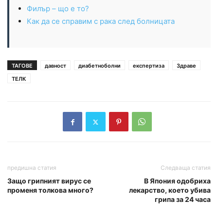
Филър – що е то?
Как да се справим с рака след болницата
ТАГОВЕ
давност
диабетноболни
експертиза
Здраве
ТЕЛК
предишна статия
Следваща статия
Защо грипният вирус се
В Япония одобриха
променя толкова много?
лекарство, което убива
грипа за 24 часа