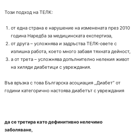
Този подход на ТЕЛК:
от една страна е нарушение на изменената през 2010
година Наредба за медицинската експертиза,
от друга – усложнява и задръства ТЕЛК-овете с
излишна работа, което много забавя тяхната дейност,
а от трета – усложнява допълнително нелекия живот
на хиляди диабетици с увреждания.
Във връзка с това Българска асоциация „Диабет“ от
години категорично настоява диабетът с увреждания
да се третира като дефинитивно нелечимо
заболяване,