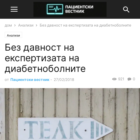
дом
Анализи
Без давност на експертизата на диабетноболните
Анализи
Без давност на
експертизата на
диабетноболните
921
0
от
Пациентски вестник
-
27/02/2018