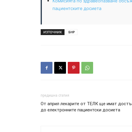
Комисията по здравеопазване обсъж
пациентските досиета
ИЗТОЧНИК
БНР
предишна статия
От април лекарите от ТЕЛК ще имат достъ
до електронните пациентски досиета