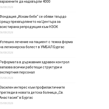
заразените да надхвърли 4000
06/08/2026
Фондация „Искам бебе“ се обяви твърдо
срещу прехвърлянето на Центъра за
асистирана репродукция към НЗОК
06/08/2026
Успешно лечение на пациент с тежка форма
на легионерска болест в УМБАЛ Бургас
06/08/2026
Реформата в държавния здравен контрол
запазва всички работещи структури и
експертния персонал
05/08/2026
Засилен интерес към профилактичните
прегледи в новата детска болница „Св.
Анастасия“ в Бургас
05/08/2026