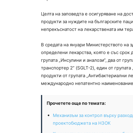
Целта на заповедта е осигуряване на до
продукти за нуждите на българските паци
непрекъснатост на лекарствената им тер
В средата на януари Министерството на з
определени лекарства, която е със срок д
групата „Инсулини и аналози“, два от гру
транспортер 2” (SGLT-2), един от групат
продукти от групата „Антибактериални ле
международно непатентно наименование Amo
Прочетете още по темата:
Механизъм за контрол върху разход
проектобюджета на НЗОК