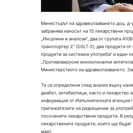
Министърът на здравеопазването доц. д-р
забранява износът на 15 лекарствени про
„Инсулини и аналози“, два от групата A1
транспортер 2” (SGLT-2), два продукта о
продукти за системна употреба“ и един л
„Противовирусни моноклонални антитела“
Министерството на здравеопазването. Заб
Те са определени след анализ върху нал
диабет, антибиотици, както и лекарство з
информация от Изпълнителната агенция п
притежателите на разрешение за употреба
посочените лекарствени продукти. В резу
лекарствените продукти, които ще бъдат 
март.