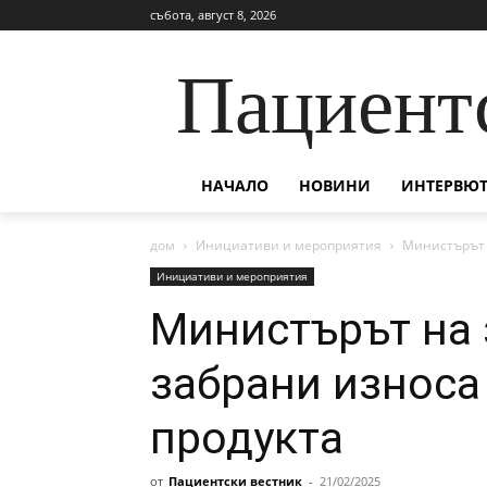
събота, август 8, 2026
Пациент
НАЧАЛО
НОВИНИ
ИНТЕРВЮТ
дом
Инициативи и мероприятия
Министърът 
Инициативи и мероприятия
Министърът на
забрани износа
продукта
от
Пациентски вестник
-
21/02/2025