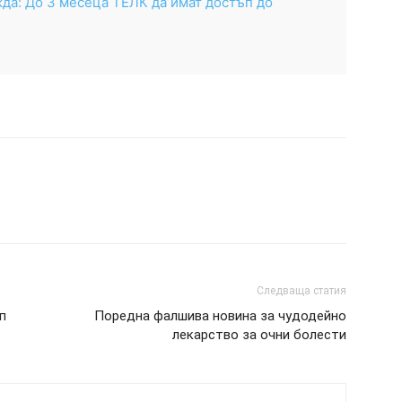
да: До 3 месеца ТЕЛК да имат достъп до
Следваща статия
п
Поредна фалшива новина за чудодейно
лекарство за очни болести