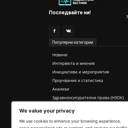
Последвайте ни!
Популярни категории
Новини
Интервюта и мнения
Инициативи и мероприятия
Проучвания и статистика
Анализи
Здравноосигурителни права (НЗОК)
Права на деца и родители
We value your privacy
Медицинска експертиза (ТЕЛК/НЕЛК)
We use cookies to enhance your browsing experience,
serve personalized ads or content, and analyze our traffic