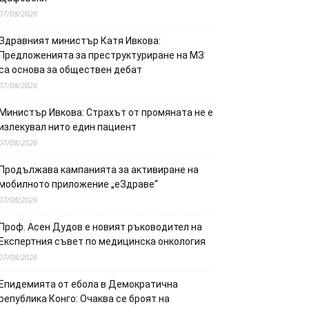
07/08/2026
Здравният министър Катя Ивкова:
Предложенията за преструктуриране на МЗ
са основа за обществен дебат
07/08/2026
Министър Ивкова: Страхът от промяната не е
излекувал нито един пациент
07/08/2026
Продължава кампанията за активиране на
мобилното приложение „еЗдраве“
07/08/2026
Проф. Асен Дудов е новият ръководител на
Експертния съвет по медицинска онкология
07/08/2026
Епидемията от ебола в Демократична
република Конго: Очаква се броят на