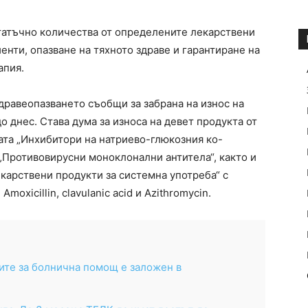
статъчно количества от определените лекарствени
енти, опазване на тяхното здраве и гарантиране на
апия.
дравеопазването съобщи за забрана на износ на
о днес. Става дума за износа на девет продукта от
пата „Инхибитори на натриево-глюкозния ко-
а „Противовирусни моноклонални антитела“, както и
карствени продукти за системна употреба“ с
xicillin, clavulanic acid и Azithromycin.
ите за болнична помощ е заложен в