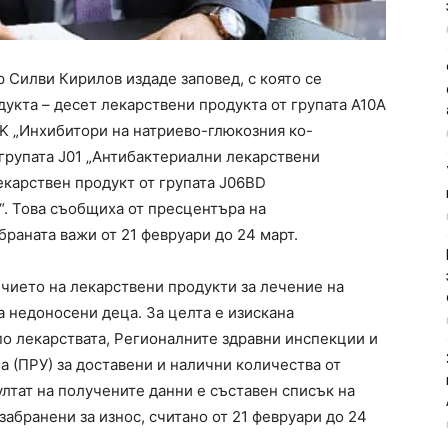
 Силви Кирилов издаде заповед, с която се
дукта – десет лекарствени продукта от групата А10А
0BK „Инхибитори на натриево-глюкозния ко-
т групата J01 „Антибактериални лекарствени
екарствен продукт от групата J06BD
. Това съобщиха от пресцентъра на
раната важи от 21 февруари до 24 март.
ичието на лекарствени продукти за лечение на
а недоносени деца. За целта е изискана
о лекарствата, Регионалните здравни инспекции и
 (ПРУ) за доставени и налични количества от
лтат на получените данни е съставен списък на
забранени за износ, считано от 21 февруари до 24