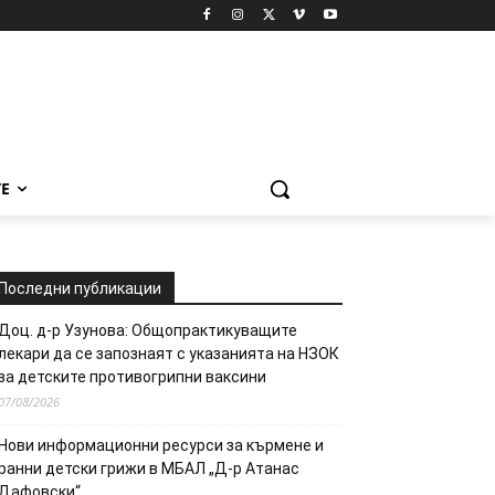
Е
Последни публикации
Доц. д-р Узунова: Общопрактикуващите
лекари да се запознаят с указанията на НЗОК
за детските противогрипни ваксини
07/08/2026
Нови информационни ресурси за кърмене и
ранни детски грижи в МБАЛ „Д-р Атанас
Дафовски“