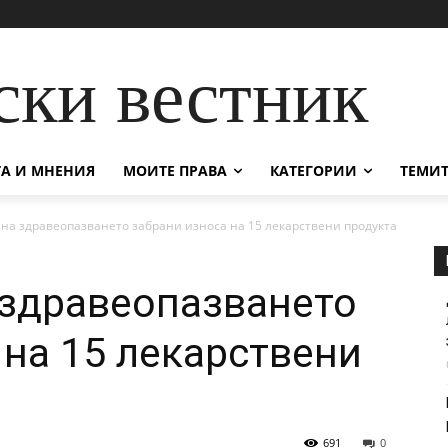
ски вестник
А И МНЕНИЯ
МОИТЕ ПРАВА
КАТЕГОРИИ
ТЕМИТ
на здравеопазването забрани износа на 15 лекарствени продукта
 здравеопазването
 на 15 лекарствени
691
0