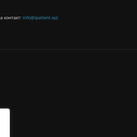
За контaкт:
info@ipatient.xyz
.