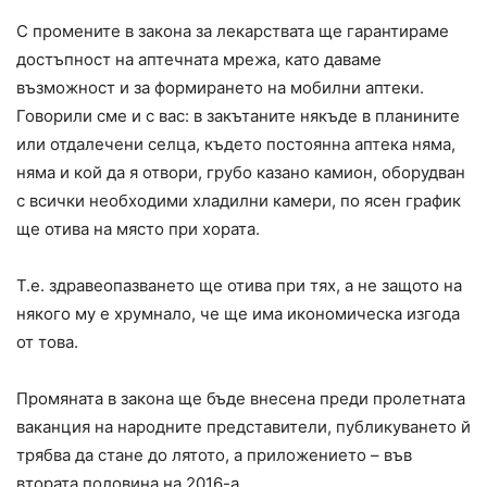
С промените в закона за лекарствата ще гарантираме
достъпност на аптечната мрежа, като даваме
възможност и за формирането на мобилни аптеки.
Говорили сме и с вас: в закътаните някъде в планините
или отдалечени селца, където постоянна аптека няма,
няма и кой да я отвори, грубо казано камион, оборудван
с всички необходими хладилни камери, по ясен график
ще отива на място при хората.
Т.е. здравеопазването ще отива при тях, а не защото на
някого му е хрумнало, че ще има икономическа изгода
от това.
Промяната в закона ще бъде внесена преди пролетната
ваканция на народните представители, публикуването й
трябва да стане до лятото, а приложението – във
втората половина на 2016-а.