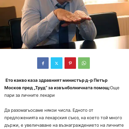
Ето какво каза здравният министър д-р Петър
Москов пред „Труд“ за извънболничната помощ:
Още
пари за личните лекари
Да разомагьосаме някои числа. Едното от
предложенията на лекарския съюз, на което той много
държи, е увеличаване на възнаграждението на личните