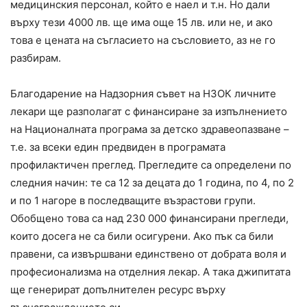
медицинския персонал, който е наел и т.н. Но дали
върху тези 4000 лв. ще има още 15 лв. или не, и ако
това е цената на съгласието на съсловието, аз не го
разбирам.
Благодарение на Надзорния съвет на НЗОК личните
лекари ще разполагат с финансиране за изпълнението
на Националната програма за детско здравеопазване –
т.е. за всеки един предвиден в програмата
профилактичен преглед. Прегледите са определени по
следния начин: те са 12 за децата до 1 година, по 4, по 2
и по 1 нагоре в последващите възрастови групи.
Обобщено това са над 230 000 финансирани прегледи,
които досега не са били осигурени. Ако пък са били
правени, са извършвани единствено от добрата воля и
професионализма на отделния лекар. А така джипитата
ще генерират допълнителен ресурс върху