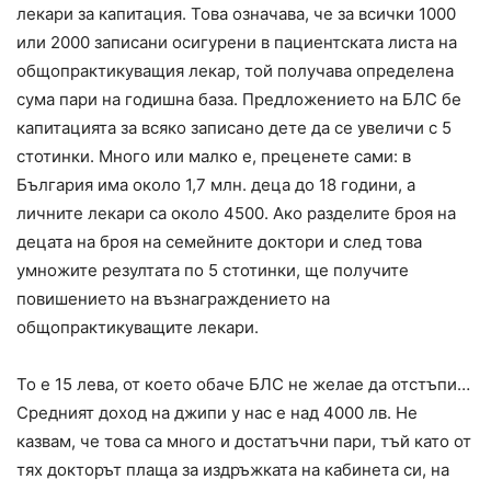
лекари за капитация. Това означава, че за всички 1000
или 2000 записани осигурени в пациентската листа на
общопрактикуващия лекар, той получава определена
сума пари на годишна база. Предложението на БЛС бе
капитацията за всяко записано дете да се увеличи с 5
стотинки. Много или малко е, преценете сами: в
България има около 1,7 млн. деца до 18 години, а
личните лекари са около 4500. Ако разделите броя на
децата на броя на семейните доктори и след това
умножите резултата по 5 стотинки, ще получите
повишението на възнаграждението на
общопрактикуващите лекари.
То е 15 лева, от което обаче БЛС не желае да отстъпи…
Средният доход на джипи у нас е над 4000 лв. Не
казвам, че това са много и достатъчни пари, тъй като от
тях докторът плаща за издръжката на кабинета си, на