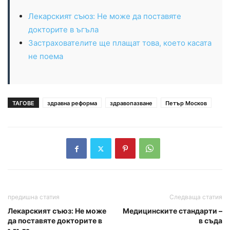
Лекарският съюз: Не може да поставяте
докторите в ъгъла
Застрахователите ще плащат това, което касата
не поема
ТАГОВЕ
здравна реформа
здравопазване
Петър Москов
предишна статия
Следваща статия
Лекарският съюз: Не може
Медицинските стандарти –
да поставяте докторите в
в съда