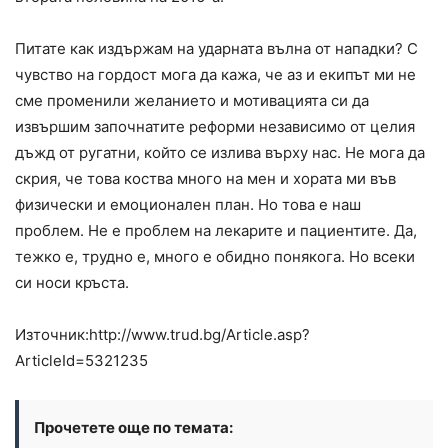
Питате как издържам на ударната вълна от нападки? С
чувство на гордост мога да кажа, че аз и екипът ми не
сме променили желанието и мотивацията си да
извършим започнатите реформи независимо от целия
дъжд от ругатни, който се излива върху нас. Не мога да
скрия, че това коства много на мен и хората ми във
физически и емоционален план. Но това е наш
проблем. Не е проблем на лекарите и пациентите. Да,
тежко е, трудно е, много е обидно понякога. Но всеки
си носи кръста.
Източник:http://www.trud.bg/Article.asp?
ArticleId=5321235
Прочетете още по темата: