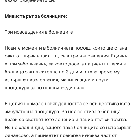
възнаграждението си.
Министърът за болниците:
Три нововъдения в болниците
Новите моменти в болничната помощ, които ще станат
факт от първи април т.г., са в три направления. Единият
е при заболявания, за които досега пациентът лежи в
болница задължително по 3 дни и в това време му
извършват изследвания, манипулации и други
процедури за по половин-един час.
В целия нормален свят дейността се осъществява като
амбулаторна процедура. За нея се отива в болница,
прави се съответното лечение и пациентът си тръгва.
Но не след 3 дни, защото така болниците се натоварват
финансово, а пациентът прекарва някаква част от