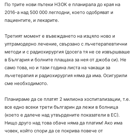
По трите нови пътеки НЗОК е планирала до края на
2016-а над 500 000 леглодни, което одобряват и
пациентите, и лекарите.
Третият момент е въвеждането на изцяло ново и
ултрамодерно лечение, свързано с лъчетерапевтични
методи и с радиохирургия (досега тя не се извършваше
в България и болните плащаха за нея от джоба си). Не
само това, но и тази година листа на чакащи за
лъчетерапия и радиохирургия няма да има. Осигурили
сме необходимото.
Планираме да се платят 2 милиона хоспитализации, т.е.
все едно всеки трети българин да лежи в болница
(което е далече над утвърдените показатели в ЕС).
Нищо друго над това обаче няма да платим! Ако има
човек, който спори да се покрива повече от