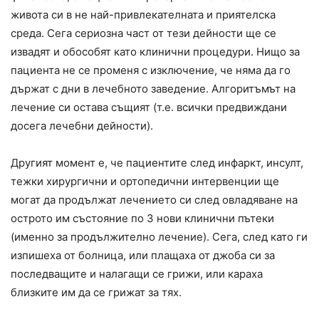
живота си в не най-привлекателната и приятелска
среда. Сега сериозна част от тези дейности ще се
извадят и обособят като клинични процедури. Нищо за
пациента не се променя с изключение, че няма да го
държат с дни в лечебното заведение. Алгоритъмът на
лечение си остава същият (т.е. всички предвиждани
досега лечебни дейности).
Другият момент е, че пациентите след инфаркт, инсулт,
тежки хирургични и ортопедични интервенции ще
могат да продължат лечението си след овладяване на
острото им състояние по 3 нови клинични пътеки
(именно за продължително лечение). Сега, след като ги
изпишеха от болница, или плащаха от джоба си за
последващите и налагащи се грижи, или караха
близките им да се грижат за тях.