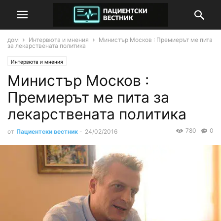
дом
Интервюта и мнения
Министър Москов : Премиерът ме пита
за лекарствената политика
Интервюта и мнения
Министър Москов :
Премиерът ме пита за
лекарствената политика
780
0
от
Пациентски вестник
-
24/02/2016