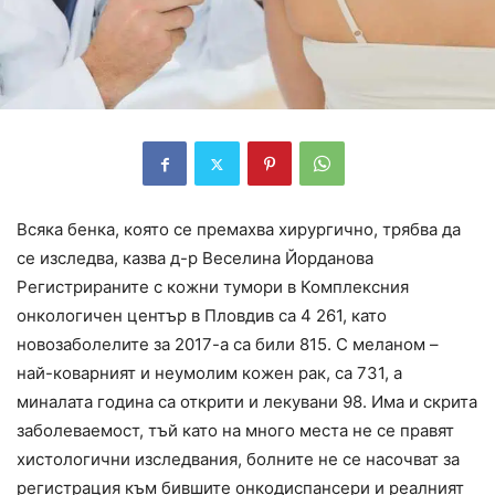
Всяка бенка, която се премахва хирургично, трябва да
се изследва, казва д-р Веселина Йорданова
Регистрираните с кожни тумори в Комплексния
онкологичен център в Пловдив са 4 261, като
новозаболелите за 2017-а са били 815. С меланом –
най-коварният и неумолим кожен рак, са 731, а
миналата година са открити и лекувани 98. Има и скрита
заболеваемост, тъй като на много места не се правят
хистологични изследвания, болните не се насочват за
регистрация към бившите онкодиспансери и реалният