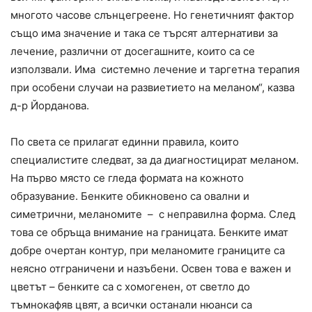
многото часове слънцегреене. Но генетичният фактор
също има значение и така се търсят алтернативи за
лечение, различни от досегашните, които са се
използвали. Има системно лечение и таргетна терапия
при особени случаи на развиетието на меланом“, казва
д-р Йорданова.
По света се прилагат единни правила, които
специалистите следват, за да диагностицират меланом.
На първо място се гледа формата на кожното
образувание. Бенките обикновено са овални и
симетрични, меланомите – с неправилна форма. След
това се обръща внимание на границата. Бенките имат
добре очертан контур, при меланомите границите са
неясно отграничени и назъбени. Освен това е важен и
цветът – бенките са с хомогенен, от светло до
тъмнокафяв цвят, а всички останали нюанси са