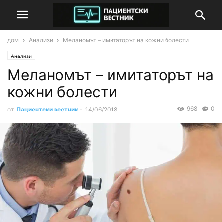
дом
Анализи
Меланомът – имитаторът на кожни болести
Анализи
Меланомът – имитаторът на
кожни болести
968
0
от
Пациентски вестник
-
14/06/2018