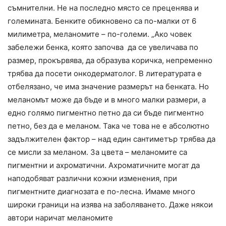
съмнителни. Не на последно място се преценява и
големината. Бенките обикновено са по-малки от 6
милиметра, меланомите – по-големи. „Ако човек
забележи бенка, която започва да се увеличава по
размер, прокървява, да образува коричка, непременно
трябва да посети онкодерматолог. В литературата е
отбелязано, че има значение размерът на бенката. Но
меланомът може да бъде и в много малки размери, а
едно голямо пигментно петно да си бъде пигментно
петно, без да е меланом. Така че това не е абсолютно
задължителен фактор – над един сантиметър трябва да
се мисли за меланом. За цвета – меланомите са
пигментни и ахроматични. Ахроматичните могат да
наподобяват различни кожни изменения, при
пигментните диагнозата е по-лесна. Имаме много
широки граници на изява на заболяването. Даже някои
автори наричат меланомите