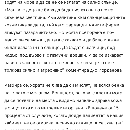
водят на море и да се не се излагат на силно слънце.
«Малките деца не бива да бъдат излагани на пряка
слънчева светлина. Има залитане към слънцезащитните
козметика за деца, тъй като фармацевтичните фирми
атакуват пазара активно. Но моята препоръка е по-
малко да се мажат децата с каквото и да било и да не
бъдат излагани на слънце. Да бъдат с шапчици, под
чадър, под дърво и с памучни дрешки. И да се изкарват
навън в часовете, когато се знае, че слънцето не е
толкова силно и агресивно“, коментира д-р Йорданова.
Разбира се, хората не бива да си мислят, че всяка бенка
по тялото е меланом. Всъщност, раковите клетки могат
да се появят и на места с видимо напълно здрава кожа,
а също така и по вътрешните органи. «В повече от 15
процента от случаите, когато дойде пациентът в нашия
кабинет, не се открива първично огнище. А се „хващат”