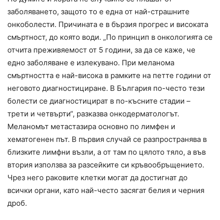
заболяването, защото то е една от най-страшните
онкоболести. Причината е в бързия прогрес и високата
смъртност, до която води. „По принцип в онкологията се
отчита преживяемост от 5 години, за да се каже, че
едно заболяване е излекувано. При меланома
смъртността е най-висока в рамките на петте години от
неговото диагностициране. В България по-често тези
болести се диагностицират в по-късните стадии –
трети и четвърти“, разказва онкодерматологът.
Меланомът метастазира основно по лимфен и
хематогенен път. В първия случай се разпространява в
близките лимфни възли, а от там по цялото тяло, а във
втория използва за разсейките си кръвообръщението.
Чрез него раковите клетки могат да достигнат до
всички органи, като най-често засягат белия и черния
дроб.