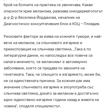
брой на болните на практика се увеличава. Какви
опасности крие меланома, разказва онкодерматологът
д-р Д-р Веселина Йорданова, началник на
Диагностично-консултативния блок в КОЦ – Пловдив.
Рисковите фактори за изява на кожните тумори, и най-
вече на меланом, са слънчевото изгаряне и
преекспозиция на слънчева светлина. „Така е по
литературни данни, но напоследък все повече се
налага мнението, че меланомът е автоимунно
заболяване, което се предава по законите на
генетиката. Така, че слънцето и изгарянето, може би,
не са единствената причина. За кожния рак има
значение слънчевото изгаряне и злоупотреба със
слънчева светлина, докато за меланом е достатъчно
едно-единствено изгаряне години назад в живота на
човека“, споделя специалистът.