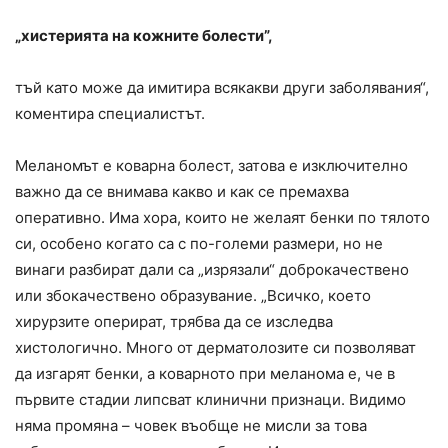
„хистерията на кожните болести”,
тъй като може да имитира всякакви други заболявания“,
коментира специалистът.
Меланомът е коварна болест, затова е изключително
важно да се внимава какво и как се премахва
оперативно. Има хора, които не желаят бенки по тялото
си, особено когато са с по-големи размери, но не
винаги разбират дали са „изрязали“ доброкачествено
или збокачествено образувание. „Всичко, което
хирурзите оперират, трябва да се изследва
хистологично. Много от дерматолозите си позволяват
да изгарят бенки, а коварното при меланома е, че в
първите стадии липсват клинични признаци. Видимо
няма промяна – човек въобще не мисли за това