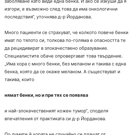
заболяване като види една бенка. И ако се изкуши да я
изгори, е възможно след това да има онкологични
последствия“, уточнява д-р Йорданова.
Много пациенти се страхуват, че колкото повече бенки
имат по тялото си, толкова по-голяма е опасността те
да рецидивират в злокачествено образувание.
Специалистите обаче опровергават това твърдение.
„Има хора с много бенки, без меланом и такива с една
бенка, която да се окаже меланом. А съществуват и
такива, които
нямат бенки, но и при тях се появява
и най-злокачественият кожен тумор“, споделя
впечатления от практиката си д-р Йорданова.
По думите й хората не случайно се плашат от