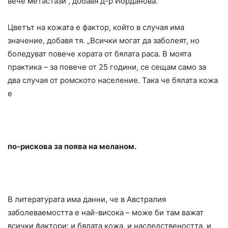
вече метастази“, добавя д-р Йорданова.
Цветът на кожата е фактор, който в случая има
значение, добавя тя. „Всички могат да заболеят, но
боледуват повече хората от бялата раса. В моята
практика – за повече от 25 години, се сещам само за
два случая от ромското население. Така че бялата кожа
е
по-рискова за поява на меланом.
В литературата има данни, че в Австралия
заболеваемостта е най-висока – може би там важат
всички фактори: и бялата кожа, и наследствеността, и