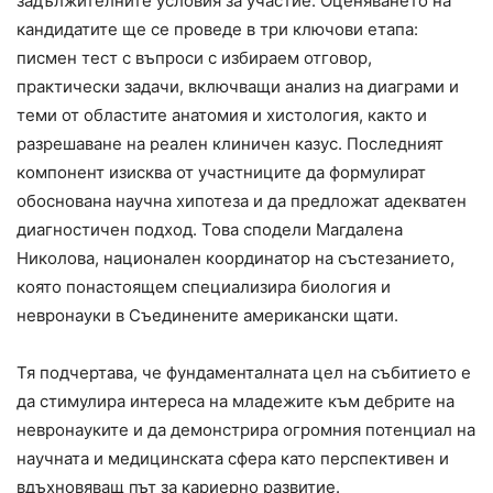
задължителните условия за участие. Оценяването на
кандидатите ще се проведе в три ключови етапа:
писмен тест с въпроси с избираем отговор,
практически задачи, включващи анализ на диаграми и
теми от областите анатомия и хистология, както и
разрешаване на реален клиничен казус. Последният
компонент изисква от участниците да формулират
обоснована научна хипотеза и да предложат адекватен
диагностичен подход. Това сподели Магдалена
Николова, национален координатор на състезанието,
която понастоящем специализира биология и
невронауки в Съединените американски щати.
Тя подчертава, че фундаменталната цел на събитието е
да стимулира интереса на младежите към дебрите на
невронауките и да демонстрира огромния потенциал на
научната и медицинската сфера като перспективен и
вдъхновяващ път за кариерно развитие.