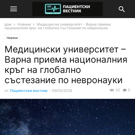
дом
Новини
Медицински университет – Варна приема
националния кръг на глобално състезание по невронауки
Новини
Медицински университет –
Варна приема националния
кръг на глобално
състезание по невронауки
32
0
от
Пациентски вестник
-
09/05/2026