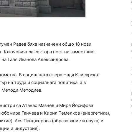
умен Радев бяха назначени общо 18 нови
. Ключовият за сектора пост на заместник-
 на Галя Иванова Александрова.
омства. В социалната сфера Надя Клисурска-
р на труда и социалната политика, а в
н Методи Методиев.
нистри са Атанас Мазнев и Мира Йосифова
Любомира Ганчева и Кирил Темелков (енергетика),
итие), Ася Панджерова (образование и наука) и
ции и индустрия).