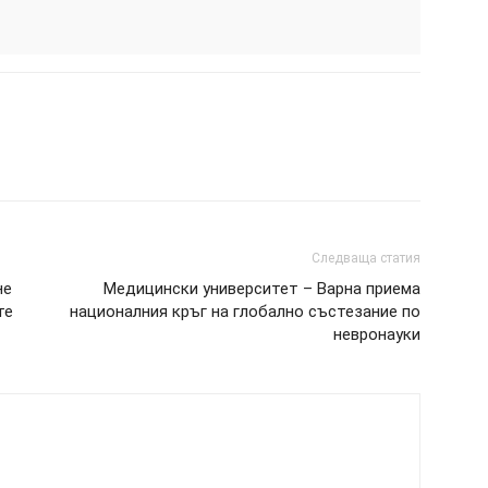
Следваща статия
не
Медицински университет – Варна приема
те
националния кръг на глобално състезание по
невронауки