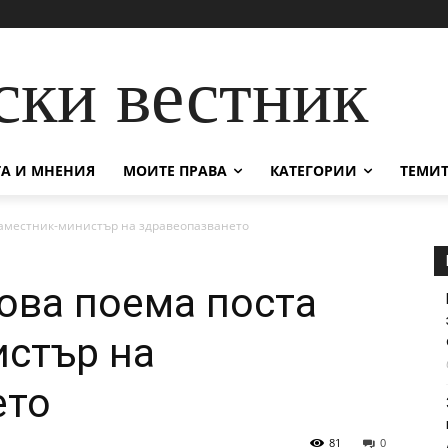
ски вестник
А И МНЕНИЯ
МОИТЕ ПРАВА
КАТЕГОРИИ
ТЕМИТ
заместник-министър на здравеопазването
ова поема поста
стър на
ето
81
0