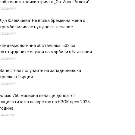
забавяне за психиатрията „Св. Иван Рилски“
05/08/2026
Д-р Юзекчиева: Не всяка бременна жена с
тромбофилия се нуждае от лечение
05/08/2026
Епидемиологична обстановка: 502 са
потвърдените случаи на морбили в България
05/08/2026
Зачестяват случаите на западнонилска
треска в Гърция
04/08/2026
Близо 750 милиона лева ще доплатят
пациентите за лекарства по НЗОК през 2025
година
04/08/2026