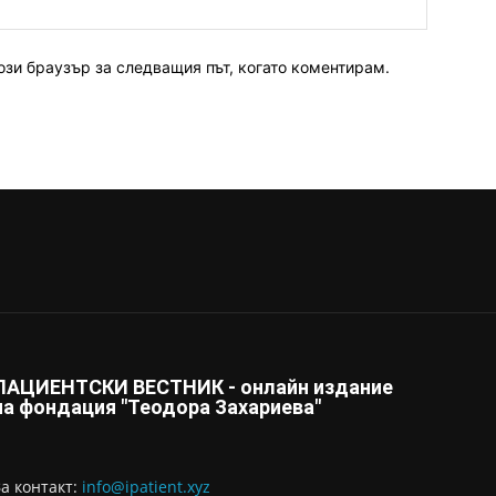
ози браузър за следващия път, когато коментирам.
ПАЦИЕНТСКИ ВЕСТНИК - онлайн издание
на фондация "Теодора Захариева"
За контaкт:
info@ipatient.xyz