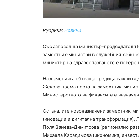
Рубрика:
Новини
Със заповед на министър-председателя Р
заместник-министри в служебния кабинет
министър на здравеопазването е поверен
Назначенията обхващат редица важни вед
Жекова поема поста на заместник-министъ
Министерството на финансите е назначе
Останалите новоназначени заместник-ми
(иновации и дигитална трансформация), 
Поля Занева-Димитрова (регионално разв
Михаела Карадимова (икономика, инвести