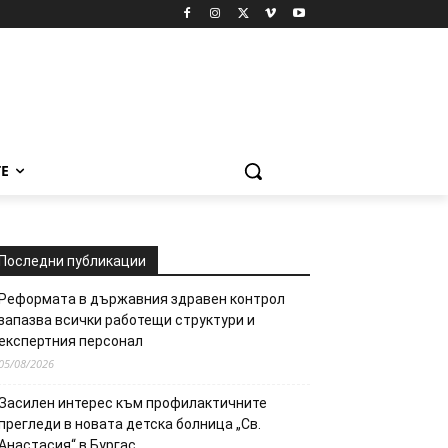
Е
Последни публикации
Реформата в държавния здравен контрол
запазва всички работещи структури и
експертния персонал
05/08/2026
Засилен интерес към профилактичните
прегледи в новата детска болница „Св.
Анастасия“ в Бургас