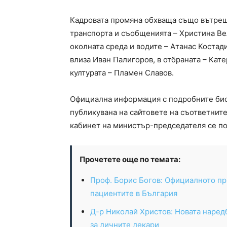
Кадровата промяна обхваща също вътреш
транспорта и съобщенията – Христина Ве
околната среда и водите – Атанас Костад
влиза Иван Палигоров, в отбраната – Кате
културата – Пламен Славов.
Официална информация с подробните био
публикувана на сайтовете на съответнит
кабинет на министър-председателя се по
Прочетете още по темата:
Проф. Борис Богов: Официалното пр
пациентите в България
Д-р Николай Христов: Новата наред
за личните лекари