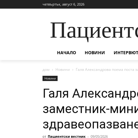
четвъртък, август 6, 2026
Пациент
НАЧАЛО
НОВИНИ
ИНТЕРВЮТ
дом
Новини
Галя Александрова поема поста 
Новини
Галя Александр
заместник-мини
здравеопазван
от
Пациентски вестник
-
09/05/2026