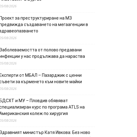
05/08/2026
Проект за преструктуриране на МЗ
предвижда създаването на мегаагенции в
здравеопазването
05/08/2026
Заболеваемостта от полово предавани
инфекции у нас продължава да нараства
05/08/2026
Експерти от МБАЛ – Пазарджик с ценни
съвети за кърменето към новите майки
05/08/2026
БДСХТ и МУ – Пловдив обявяват
специализиран курс по програма ATLS на
Американския колеж по хирургия
05/08/2026
Здравният министър Катя Ивкова: Без ново