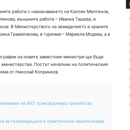
ните работи с назначаването на Калоян Милтенов,
линова, външните работи – Иванка Ташева, и
инов. В Министерството на земеделието и храните
рина Граматикова, в туризма – Мариела Модева, а в
графии на новите заместник-министри ще бъде
е министерства. Постът началник на политическия
ема от Николай Копринков.
изнаване на ХБЗ трансформира грижата за
ба за телемедицина е практически неизпълнима