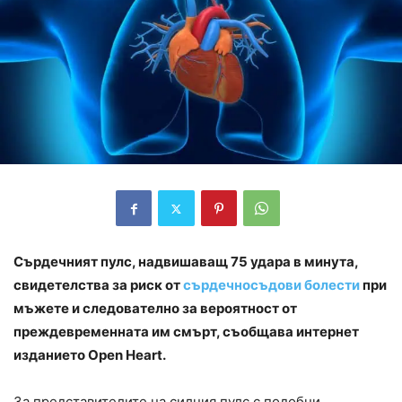
Сърдечният пулс, надвишаващ 75 удара в минута,
свидетелства за риск от
сърдечносъдови болести
при
мъжете и следователно за вероятност от
преждевременната им смърт, съобщава интернет
изданието Open Heart.
За представителите на силния пулс с подобни