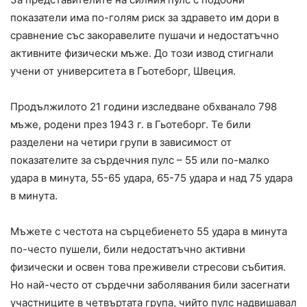
показатели има по-голям риск за здравето им дори в
сравнение със закоравелите пушачи и недостатъчно
активните физически мъже. До този извод стигнали
учени от университета в Гьотеборг, Швеция.
Продължилото 21 години изследване обхванало 798
мъже, родени през 1943 г. в Гьотеборг. Те били
разделени на четири групи в зависимост от
показателите за сърдечния пулс – 55 или по-малко
удара в минута, 55-65 удара, 65-75 удара и над 75 удара
в минута.
Мъжете с честота на сърцебиенето 55 удара в минута
по-често пушели, били недостатъчно активни
физически и освен това преживели стресови събития.
Но най-често от сърдечни заболявания били засегнати
участниците в четвъртата група, чийто пулс надвишавал