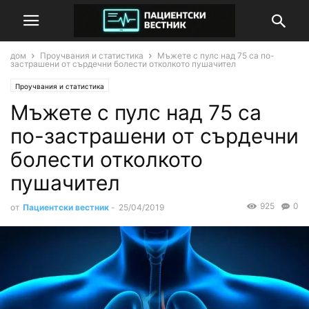
дом
Проучвания и статистика
Мъжете с пулс над 75 са по-
застрашени от сърдечни болести отколкото пушачител
Проучвания и статистика
Мъжете с пулс над 75 са
по-застрашени от сърдечни
болести отколкото
пушачител
925
0
от
Пациентски вестник
-
25/04/2019