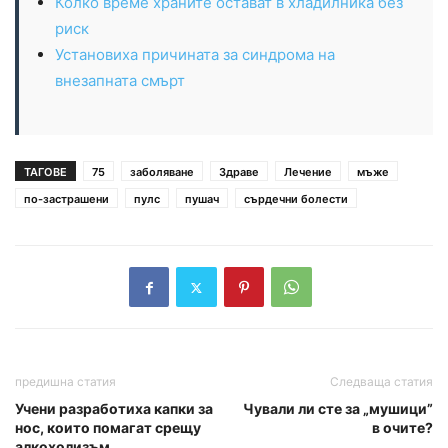
Колко време храните остават в хладилника без
риск
Установиха причината за синдрома на
внезапната смърт
ТАГОВЕ
75
заболяване
Здраве
Лечение
мъже
по-застрашени
пулс
пушач
сърдечни болести
предишна статия
Следваща статия
Учени разработиха капки за
Чували ли сте за „мушици”
нос, които помагат срещу
в очите?
алкохолизъм