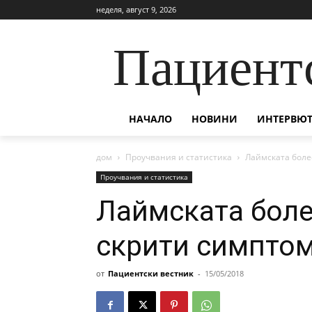
неделя, август 9, 2026
Пациент
НАЧАЛО
НОВИНИ
ИНТЕРВЮТ
дом
Проучвания и статистика
Лаймската боле
Проучвания и статистика
Лаймската боле
скрити симпто
от
Пациентски вестник
-
15/05/2018