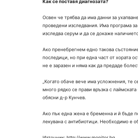
Как се поставя диагнозата?
Освен че трябва да има данни за ухапван
проведени изследвания. Има програма за
изследва серум и да се докаже наличието
Ако пренебрегнем едно такова състояние
последици, но при една част от хората ос
не е заразен и няма как да предаде болес
„Когато обаче вече има усложнения, те с
много рядко се прави връзка с лаймската 
обясни д-р Кунчев.
Ако пък една жена е бременна и й бъде п
лекувана с антибиотици. Необходимо е о
Източник: http://www.monitor.bg