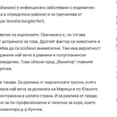
 disease) е инфекциозно заболяване с ендемичен
а в определени райони) и се причинява от
 (borelia burgdorferi).
витие на кърлежите. Причината е, че тогава
 допринесе за това. Другият фактор са животните и
рябва да са особено внимателни. Там има вероятност
транени най вече в равнини и полупланински
 земеделие. Това обясни пред „Монитор“ главният
унчев.
 такава. За разлика от марсилската треска, която
терна най вече за долината на Марица и по Южното
остранена в цялата страна. И за разлика от преди,
о за по-професионални и типични за хора, които
 коментира д-р Кунчев.