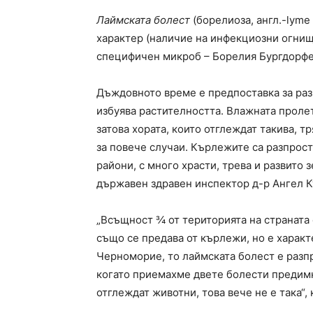
Лаймската болест
(борелиоза, англ.-lyme
характер (наличие на инфекциозни огнищ
специфичен микроб – Борелия Бургдорфери
Дъждовното време е предпоставка за раз
избуява растителността. Влажната пролет
затова хората, които отглеждат такива, т
за повече случаи. Кърлежите са разпрос
райони, с много храсти, трева и развито
държавен здравен инспектор д-р Ангел К
„Всъщност ¾ от територията на страната е
също се предава от кърлежи, но е харак
Черноморие, то лаймската болест е разпр
когато приемахме двете болести предимн
отглеждат животни, това вече не е така“,