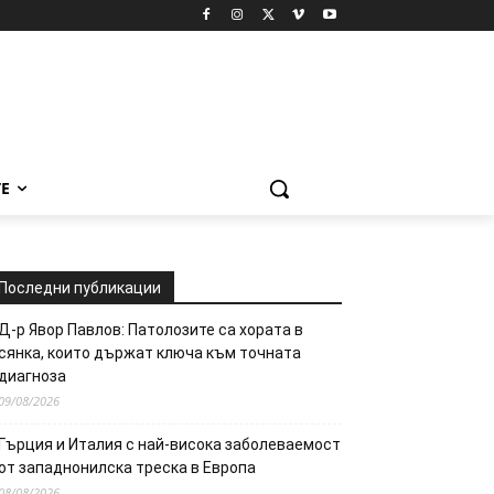
Е
Последни публикации
Д-р Явор Павлов: Патолозите са хората в
сянка, които държат ключа към точната
диагноза
09/08/2026
Гърция и Италия с най-висока заболеваемост
от западнонилска треска в Европа
08/08/2026