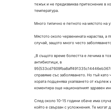
тежък и не предизвиква притеснение в хо
температура.
Много типично е петното на мястото на 
Мястото около червенината нараства, а п
случай, защото много често заболяването
„В същото време болестта е лечима в то
антибиотици, в
95{533cd7609fba8aff491335c14446eb367
справяме със заболяването. Но тъй като ч
хората подценява ухапването от кърлеж и 
коментира още националният здравен ин
След около 10-15 години обаче има случа
който е свързан с усложнения. Те могат 