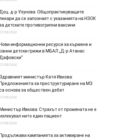
Доц. д-р Узунова: Общопрактикуващите
лекари да се запознаят с указанията на НЗОК
за детските противогрипни ваксини
07/08/2026
Нови информационни ресурси за кърмене и
ранни детски грижи в МБАЛ „Д-р Атанас
Дафовски“
07/08/2026
Здравният министър Катя Ивкова:
Предложенията за преструктуриране на МЗ
са основа за обществен дебат
07/08/2026
Министър Ивкова: Страхът от промяната не е
излекувал нито един пациент
07/08/2026
Продължава кампанията за активиране на