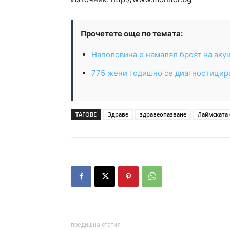
Прочетете още по темата:
Наполовина е намалял броят на акуш
775 жени годишно се диагностицира
ТАГОВЕ
Здраве
здравеопазване
Лаймската 
предишна статия