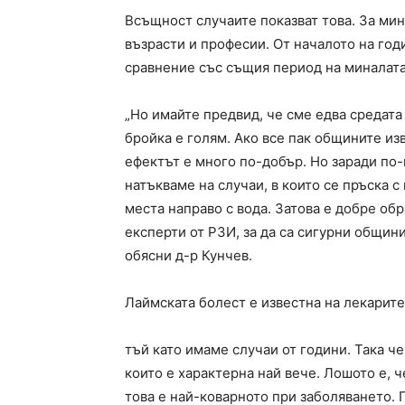
Всъщност случаите показват това. За мина
възрасти и професии. От началото на годи
сравнение със същия период на миналата
„Но имайте предвид, че сме едва средат
бройка е голям. Ако все пак общините из
ефектът е много по-добър. Но заради по
натъкваме на случаи, в които се пръска с
места направо с вода. Затова е добре об
експерти от РЗИ, за да са сигурни общини
обясни д-р Кунчев.
Лаймската болест е известна на лекарите
тъй като имаме случаи от години. Така че
които е характерна най вече. Лошото е, 
това е най-коварното при заболяването. 