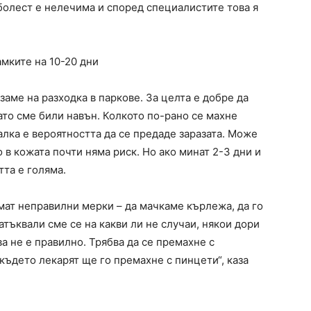
болест е нелечима и според специалистите това я
мките на 10-20 дни
заме на разходка в паркове. За целта е добре да
ато сме били навън. Колкото по-рано се махне
алка е вероятността да се предаде заразата. Може
о в кожата почти няма риск. Но ако минат 2-3 дни и
тта е голяма.
емат неправилни мерки – да мачкаме кърлежа, да го
атъквали сме се на какви ли не случаи, някои дори
ва не е правилно. Трябва да се премахне с
където лекарят ще го премахне с пинцети“, каза