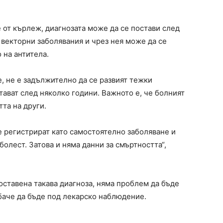
е от кърлеж, диагнозата може да се постави след
 векторни заболявания и чрез нея може да се
 на антитела.
, не е задължително да се развият тежки
тават след няколко години. Важното е, че болният
тта на други.
е регистрират като самостоятелно заболяване и
болест. Затова и няма данни за смъртността“,
оставена такава диагноза, няма проблем да бъде
баче да бъде под лекарско наблюдение.