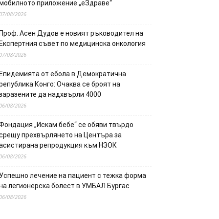
мобилното приложение „еЗдраве“
07/08/2026
Проф. Асен Дудов е новият ръководител на
Експертния съвет по медицинска онкология
07/08/2026
Епидемията от ебола в Демократична
република Конго: Очаква се броят на
заразените да надхвърли 4000
06/08/2026
Фондация „Искам бебе“ се обяви твърдо
срещу прехвърлянето на Центъра за
асистирана репродукция към НЗОК
06/08/2026
Успешно лечение на пациент с тежка форма
на легионерска болест в УМБАЛ Бургас
06/08/2026