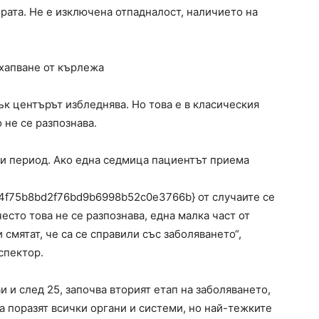
рата. Не е изключена отпадналост, наличието на
ухапване от кърлежа
ък центърът избледнява. Но това е в класическия
 не се разпознава.
зи период. Ако една седмица пациентът приема
4f75b8bd2f76bd9b6998b52c0e3766b} от случаите се
есто това не се разпознава, една малка част от
смятат, че са се справили със заболяването“,
спектор.
и и след 25, започва вторият етап на заболяването,
да поразят всички органи и системи, но най-тежките