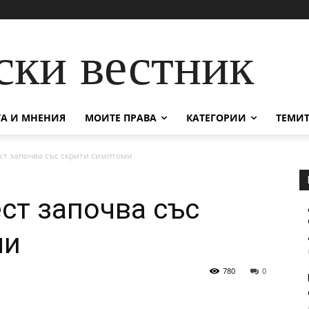
ски вестник
А И МНЕНИЯ
МОИТЕ ПРАВА
КАТЕГОРИИ
ТЕМИТ
ст започва със скрити симптоми
ст започва със
ми
780
0