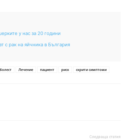
ерките у нас за 20 години
т с рак на яйчника в България
болест
Лечение
пациент
риск
скрити симптоми
Следваща статия