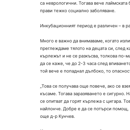
са неврологични. Тогава вече лаймската 
прави тежко социално заболяване.
Инкубационният период е различен – в ра
Много е важно да внимаваме, когато изли
преглеждаме тялото на децата си, след к
кърлежът и не се разкъсва, толкова по-м
да се каже, че до 2-3 часа след впиванет
той вече е попаднал дълбоко, то опаснос
„Това се получава още повече, ако се вз
късаме. Тогава заразяването е сигурно. Н
се опитват да горят кърлежа с цигара. То
найлонче. Добре е да се потърси помощ, 
още д-р Кунчев.