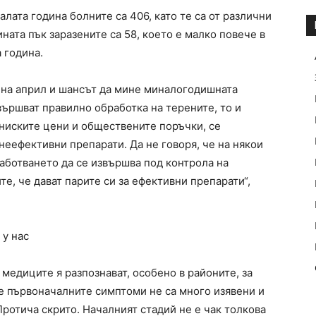
лата година болните са 406, като те са от различни
ната пък заразените са 58, което е малко повече в
 година.
а на април и шансът да мине миналогодишната
вършват правилно обработка на терените, то и
-ниските цени и обществените поръчки, се
 неефективни препарати. Да не говоря, че на някои
работването да се извършва под контрола на
те, че дават парите си за ефективни препарати“,
 у нас
 медиците я разпознават, особено в районите, за
че първоначалните симптоми не са много изявени и
Протича скрито. Началният стадий не е чак толкова