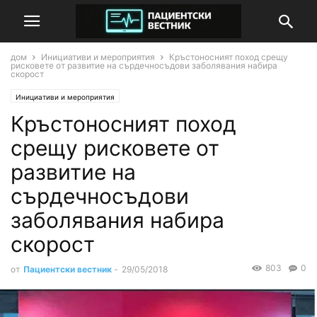
дом
Инициативи и мероприятия
Кръстоносният поход срещу
рисковете от развитие на сърдечносъдови заболявания набира
скорост
Инициативи и мероприятия
Кръстоносният поход
срещу рисковете от
развитие на
сърдечносъдови
заболявания набира
скорост
803
0
от
Пациентски вестник
-
29/05/2018