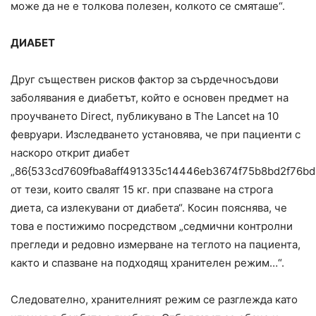
може да не е толкова полезен, колкото се смяташе“.
ДИАБЕТ
Друг съществен рисков фактор за сърдечносъдови
заболявания е диабетът, който е основен предмет на
проучването Direct, публикувано в The Lancet на 10
февруари. Изследването установява, че при пациенти с
наскоро открит диабет
„86{533cd7609fba8aff491335c14446eb3674f75b8bd2f76b
от тези, които свалят 15 кг. при спазване на строга
диета, са излекувани от диабета“. Косин пояснява, че
това е постижимо посредством „седмични контролни
прегледи и редовно измерване на теглото на пациента,
както и спазване на подходящ хранителен режим…“.
Следователно, хранителният режим се разглежда като