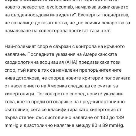
новото лекарство, evolocumab, намалява възникването
на сърдечносъдови инциденти“. Експертът подчертава,
че са налице доказателства, че „не всички лекарства за
намаляване на холестерола постигат тази цел“.
Най-големият спор е свързан с контрола на кръвното
налягане. Последните указания на Американската
кардиологична асоциация (AHA) предизвикаха този
спор, тъй като в тях са намалени препоръчителните
нива дотолкова, че според новите критерии половината
от населението на Америка следва да се считат за
хипертоници. По-конкретно според новите указания
това, което преди отговаряше на пред-хипертонично
състояние, сега се класифицира като хипертония от
първа степен със систолично налягане от 130 до 139
mmHg и диастолично налягане между 80 и 89 mmHg.