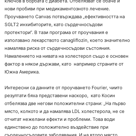
ключов в борбата с диабета. Отбелязват се обаче и
нови пробиви при медикаментозното лечение.
Проучването Canvas потвърждава „ефективността на
SGLT2 инхибиторите, като сърдечносъдови
протектори“. В тази програма от проучвания е
използвано лекарството canagliflozin, което значително
намалява риска от сърдечносъдови състояния.
Намалението на нивата на холестерол също е основен
фактор в някои държави, като например страните от
Южна Америка.
Интересни са данните от проучването Fourier, чиито
резултати бяха представени наскоро, като Косин
отбелязва две негови положителни страни: „На първо
място, колкото и да намалява LDL холестерола, не се
отчитат нежелани ефекти и проблеми. Това води
единствено до положително въздействие при
сърдечносъдовите заболявания. И на второ място,