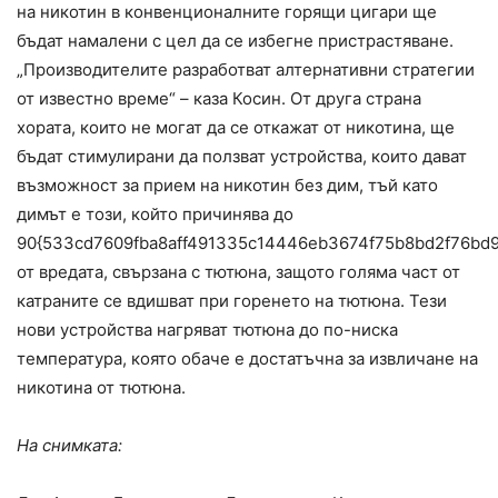
на никотин в конвенционалните горящи цигари ще
бъдат намалени с цел да се избегне пристрастяване.
„Производителите разработват алтернативни стратегии
от известно време“ – каза Косин. От друга страна
хората, които не могат да се откажат от никотина, ще
бъдат стимулирани да ползват устройства, които дават
възможност за прием на никотин без дим, тъй като
димът е този, който причинява до
90{533cd7609fba8aff491335c14446eb3674f75b8bd2f76bd
от вредата, свързана с тютюна, защото голяма част от
катраните се вдишват при горенето на тютюна. Тези
нови устройства нагряват тютюна до по-ниска
температура, която обаче е достатъчна за извличане на
никотина от тютюна.
На снимката: