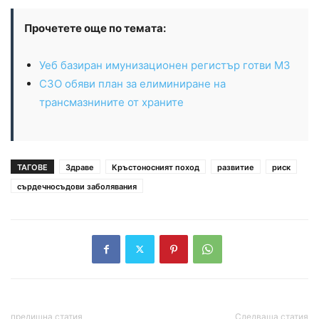
Прочетете още по темата:
Уеб базиран имунизационен регистър готви МЗ
СЗО обяви план за елиминиране на
трансмазнините от храните
ТАГОВЕ
Здраве
Кръстоносният поход
развитие
риск
сърдечносъдови заболявания
предишна статия
Следваща статия