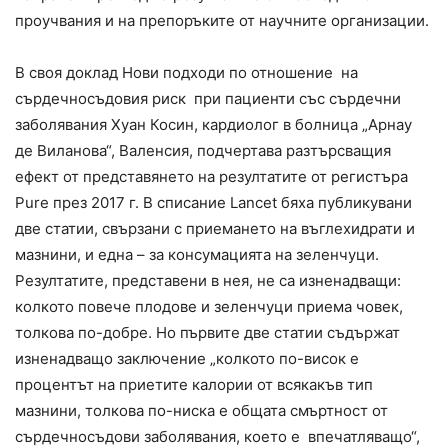
проучвания и на препоръките от научните организации.
В своя доклад Нови подходи по отношение на
сърдечносъдовия риск при пациенти със сърдечни
заболявания Хуан Косин, кардиолог в болница „Арнау
де Виланова“, Валенсия, подчертава разтърсващия
ефект от представянето на резултатите от регистъра
Pure през 2017 г. В списание Lancet бяха публикувани
две статии, свързани с приемането на въглехидрати и
мазнини, и една – за консумацията на зеленчуци.
Резултатите, представени в нея, не са изненадващи:
колкото повече плодове и зеленчуци приема човек,
толкова по-добре. Но първите две статии съдържат
изненадващо заключение „колкото по-висок е
процентът на приетите калории от всякакъв тип
мазнини, толкова по-ниска е общата смъртност от
сърдечносъдови заболявания, което е впечатляващо“,