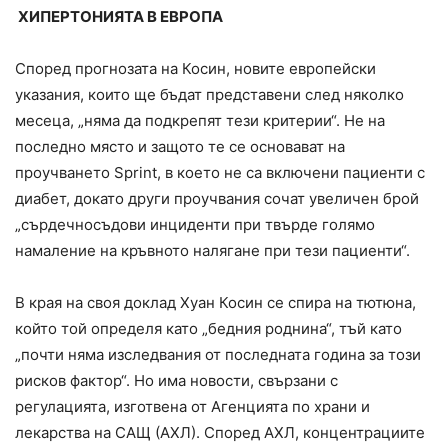
ХИПЕРТОНИЯТА В ЕВРОПА
Според прогнозата на Косин, новите европейски
указания, които ще бъдат представени след няколко
месеца, „няма да подкрепят тези критерии“. Не на
последно място и защото те се основават на
проучването Sprint, в което не са включени пациенти с
диабет, докато други проучвания сочат увеличен брой
„сърдечносъдови инциденти при твърде голямо
намаление на кръвното налягане при тези пациенти“.
В края на своя доклад Хуан Косин се спира на тютюна,
който той определя като „бедния роднина“, тъй като
„почти няма изследвания от последната година за този
рисков фактор“. Но има новости, свързани с
регулацията, изготвена от Агенцията по храни и
лекарства на САЩ (АХЛ). Според АХЛ, концентрациите