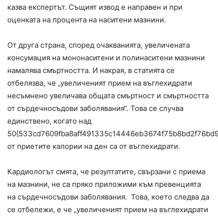
казва експертът. Същият извод е направен и при
оценката на процента на наситени мазнини.
От друга страна, според очакванията, увеличената
консумация на мононаситени и полинаситени мазнини
намалява смъртността. И накрая, в статията се
отбелязва, че „увеличеният прием на въглехидрати
несъмнено увеличава общата смъртност и смъртността
от сърдечносъдови заболявания“. Това се случва
единствено, когато над
50{533cd7609fba8aff491335c14446eb3674f75b8bd2f76bd
от приетите калории на ден са от въглехидрати.
Кардиологът смята, че резултатите, свързани с приема
на мазнини, не са пряко приложими към превенцията
на сърдечносъдови заболявания. Това, което следва да
се отбележи, е че „увеличеният прием на въглехидрати